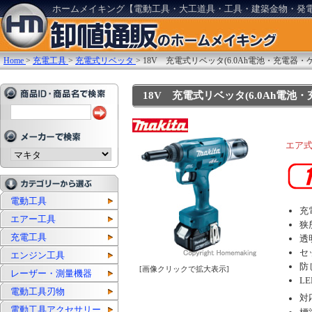
ホームメイキング【電動工具・大工道具・工具・建築金物・発
Home
>
充電工具
>
充電式リベッタ
>
18V 充電式リベッタ(6.0Ah電池・充電器・
18V 充電式リベッタ(6.0Ah電池・充
エア
電動工具
充
エアー工具
狭
充電工具
透
セ
エンジン工具
防
[画像クリックで拡大表示]
レーザー・測量機器
L
電動工具刃物
対
電動工具アクセサリー