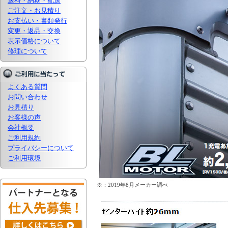
送料・納期・配送
ご注文・お見積り
お支払い・書類発行
変更・返品・交換
表示価格について
修理について
よくある質問
お問い合わせ
お見積り
お客様の声
会社概要
ご利用規約
プライバシーについて
ご利用環境
※：2019年8月メーカー調べ