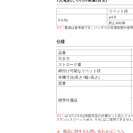
1充電あたりの作業量(目安)
-
リベット径
φ4.8
6.0Ah
約2,400本
※2
：数値は参考値です。バッテリの充電状態や使
仕様
品番
引き力
ストローク量
締付け可能なリベット径
本機寸法(長さ×幅×高さ)
質量
標準付属品
※1
：φ2.4/3.2/4.0は別販売品の付属セット品と
ステンレスリベットφ6.0、6.4にはご使用できません
商品に関するお問い合わせはこちら