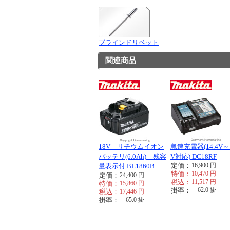
ブラインドリベット
関連商品
18V リチウムイオン
急速充電器(14.4V～
バッテリ(6.0Ah) 残容
V対応) DC18RF
定価：
16,900
円
量表示付 BL1860B
特価：
10,470
円
定価：
24,400
円
税込：
11,517
円
特価：
15,860
円
掛率：
62.0
掛
税込：
17,446
円
掛率：
65.0
掛