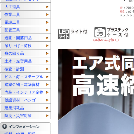
標
大工道具
※
：201
※1
：φ2
作業工具
ステンレス
電設工具
配管工具
造園・園芸用品
(本体のみは除く)
吊り上げ・荷役
身の回り品
土木・左官用品
検査・計測
ビス・釘・ステープル
建築金物・建築資材
内装・インテリア金物
仮設資材・ハシゴ
建築消耗品
防災・災害対策