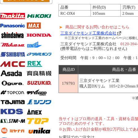
品番
外径(D)
刃厚(T)
RC-DX4
105mm
2.0mm
商品に関するお問い合わせはこちら
三京ダイヤモンド工業株式会社
※三京ダイヤモンド工業のホームページに移動
三京ダイヤモンド工業株式会社
0120-394
(携帯電話からはご利用になれません)
受付時間 午前：9：00～12：00 午後：13
商品ID
商品名・品番
三京ダイヤモンド工業
179793
職人芸DXリム 105×2.0×20mm R
※
当サイトはプロ用の道具・工具・資材を店
プロのためのサイトです。
※お買い上げ合計金額が税別2万円以上であ
お電話でのご注文は...