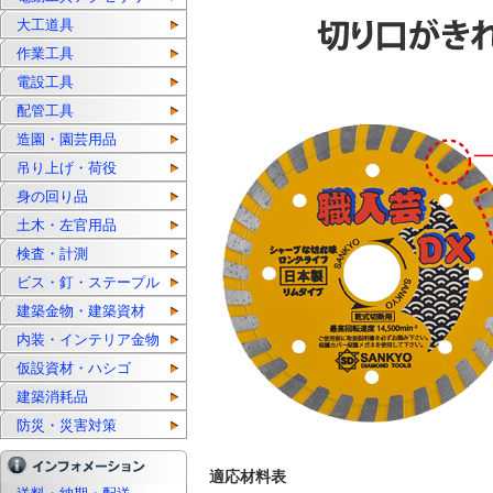
大工道具
作業工具
電設工具
配管工具
造園・園芸用品
吊り上げ・荷役
身の回り品
土木・左官用品
検査・計測
ビス・釘・ステープル
建築金物・建築資材
内装・インテリア金物
仮設資材・ハシゴ
建築消耗品
防災・災害対策
適応材料表