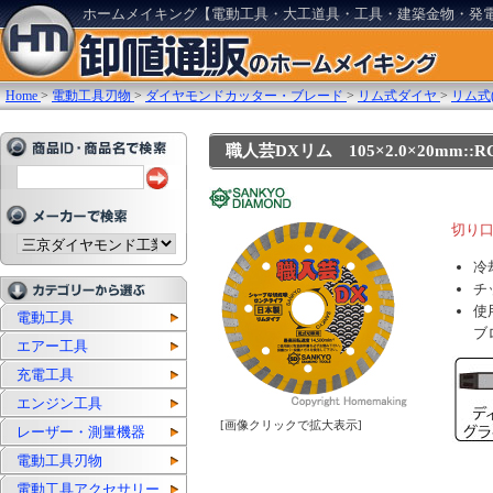
ホームメイキング【電動工具・大工道具・工具・建築金物・発
Home
>
電動工具刃物
>
ダイヤモンドカッター・ブレード
>
リム式ダイヤ
>
リム式(
職人芸DXリム 105×2.0×20mm::RC
切り
冷
チ
使
電動工具
ブ
エアー工具
充電工具
エンジン工具
[画像クリックで拡大表示]
レーザー・測量機器
電動工具刃物
電動工具アクセサリー