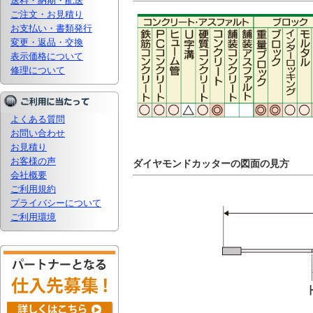
送料・納期・配送
ご注文・お見積り
お支払い・書類発行
変更・返品・交換
表示価格について
修理について
よくある質問
お問い合わせ
お見積り
お客様の声
ダイヤモンドカッターの図面の見方
会社概要
ご利用規約
プライバシーについて
ご利用環境