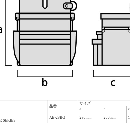
サイズ
品番
a
b
c
AB-23BG
280mm
200mm
R SERIES