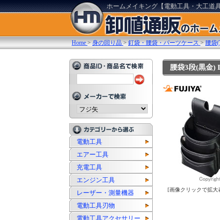
ホームメイキング【電動工具・大工道
Home
>
身の回り品
>
釘袋・腰袋・パーツケース
>
腰袋(
腰袋3段(黒金) LI
電動工具
エアー工具
充電工具
エンジン工具
[画像クリックで拡大
レーザー・測量機器
電動工具刃物
電動工具アクセサリー