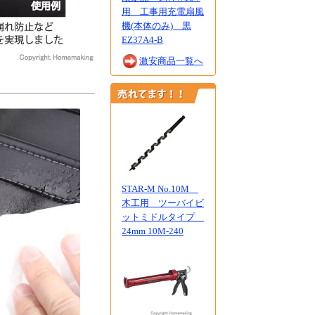
用 工事用充電扇風
機(本体のみ) 黒
EZ37A4-B
激安商品一覧へ
STAR-M No.10M
木工用 ツーバイビ
ットミドルタイプ
24mm 10M-240