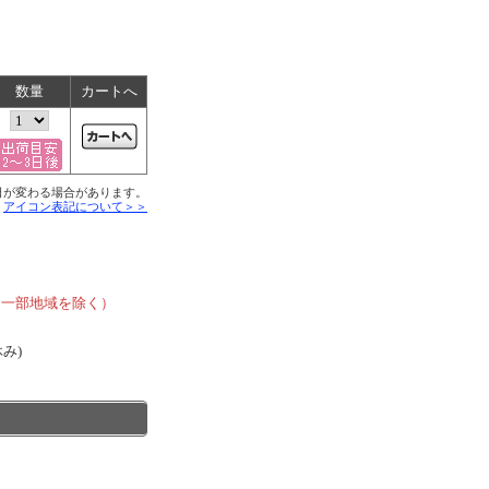
数量
カートへ
日が変わる場合があります。
■
アイコン表記について＞＞
、
、一部地域を除く）
休み)