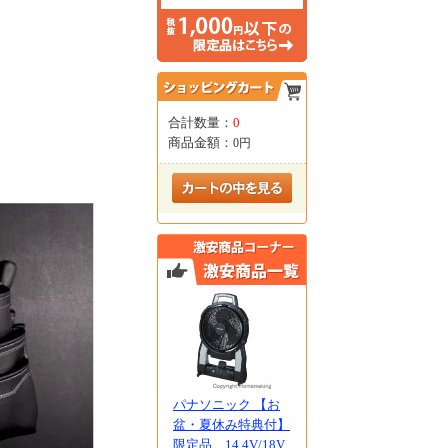
合計数量：
0
商品金額：
0円
パナソニック 【お
盆・夏休み特典付】
限定品 14.4V/18V