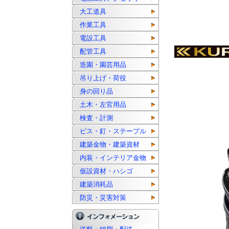
大工道具
作業工具
電設工具
配管工具
造園・園芸用品
吊り上げ・荷役
身の回り品
土木・左官用品
検査・計測
ビス・釘・ステープル
建築金物・建築資材
内装・インテリア金物
仮設資材・ハシゴ
建築消耗品
防災・災害対策