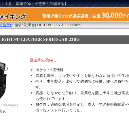
具・工具・建築金物・発電機の卸値通販】
万能型)
>
腰袋3段(黒金) LIGHT PU LEATHER SERIES
GHT PU LEATHER SERIES::AB-23BG
腰道具の収納に
ポケット3段仕様
質感を追求しつつ使いやすさを損なわない新採用の生地
軽さ：本革製品と比較して約40%に軽量。腰への負担
す。
質感：しなやかな手触り、重厚感を醸し出す生地は高級
も使われています。
耐久性：過酷な現場を想定し、炎天下での長時間放置や
様々なテストを行いました。
表示]