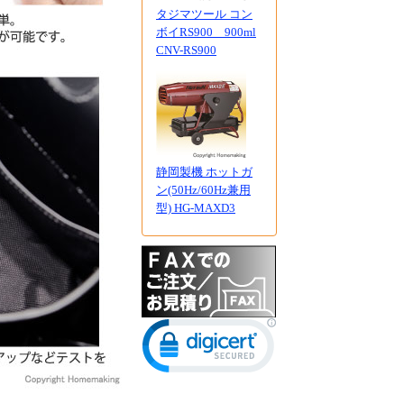
タジマツール コン
ボイRS900 900ml
CNV-RS900
静岡製機 ホットガ
ン(50Hz/60Hz兼用
型) HG-MAXD3