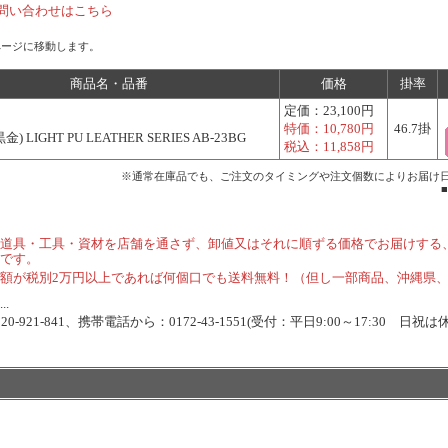
問い合わせはこちら
ページに移動します。
商品名・品番
価格
掛率
定価：
23,100円
特価：
10,780円
46.7掛
) LIGHT PU LEATHER SERIES AB-23BG
税込：
11,858円
※通常在庫品でも、ご注文のタイミングや注文個数によりお届け
道具・工具・資材を店舗を通さず、卸値又はそれに順ずる価格でお届けする
です。
額が税別2万円以上であれば何個口でも送料無料！（但し一部商品、沖縄県
.
-921-841、携帯電話から：0172-43-1551(受付：平日9:00～17:30 日祝は