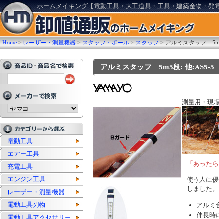
ホームメイキング【電動工具・大工道具・工具・建築金物・発
Home
>
レーザー・測量機器
>
スタッフ・ポール
>
スタッフ
>
アルミスタッフ 5m
アルミスタッフ 5m5段: 他:AS5-5
測量用・現
電動工具
エアー工具
「あったら
充電工具
エンジン工具
使う人に優
しました。
レーザー・測量機器
電動工具刃物
アルミ
伸長時
電動工具アクセサリー