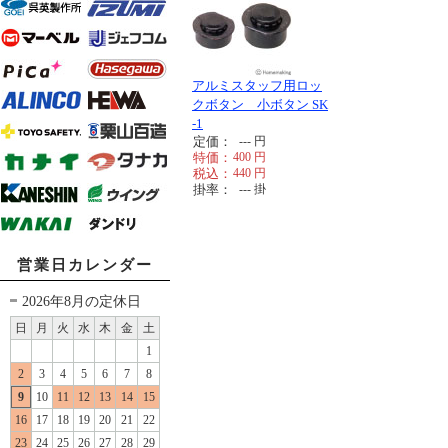
アルミスタッフ用ロッ
クボタン 小ボタン SK
-1
定価：
---
円
特価：
400
円
税込：
440
円
掛率：
---
掛
営業日カレンダー
2026年8月の定休日
日
月
火
水
木
金
土
1
2
3
4
5
6
7
8
9
10
11
12
13
14
15
16
17
18
19
20
21
22
23
24
25
26
27
28
29