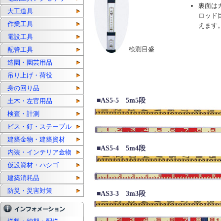
裏面は
大工道具
ロッド
作業工具
えます
電設工具
検測目盛
配管工具
造園・園芸用品
吊り上げ・荷役
身の回り品
■AS5-5 5m5段
土木・左官用品
検査・計測
ビス・釘・ステープル
建築金物・建築資材
■AS5-4 5m4段
内装・インテリア金物
仮設資材・ハシゴ
建築消耗品
防災・災害対策
■AS3-3 3m3段