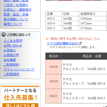
送料・納期・配送
ご注文・お見積り
お支払い・書類発行
品番
仕様
全縮時長さ
変更・返品・交換
AS5-5
5m5段
1260mm
表示価格について
AS5-4
5m4段
1472mm
修理について
AS3-3
3m3段
1174mm
商品に関するお問い合わせはこちら
よくある質問
ヤマヨ測定機株式会社
お問い合わせ
※ヤマヨのホームページに移動します。
お見積り
お客様の声
商品ID
商品名・品番
会社概要
ご利用規約
ヤマヨ
18118
アルミスタッフ 5m5段 AS5-5
プライバシーについて
ご利用環境
ヤマヨ
18119
アルミスタッフ 5m4段 AS5-4
ヤマヨ
18121
アルミスタッフ 3m3段 AS3-3