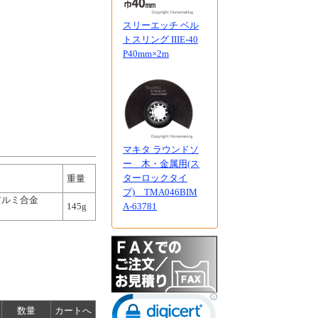
スリーエッチ ベル
トスリング IIIE-40
P40mm×2m
マキタ ラウンドソ
ー 木・金属用(ス
ターロックタイ
重量
プ) TMA046BIM
アルミ合金
145g
A-63781
数量
カートへ