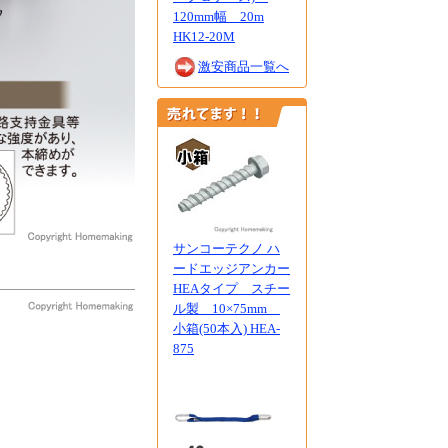
120mm幅 20m
HK12-20M
激安商品一覧へ
サンコーテクノ ハ
ードエッジアンカー
HEAタイプ スチー
ル製 10×75mm
小箱(50本入) HEA-
875