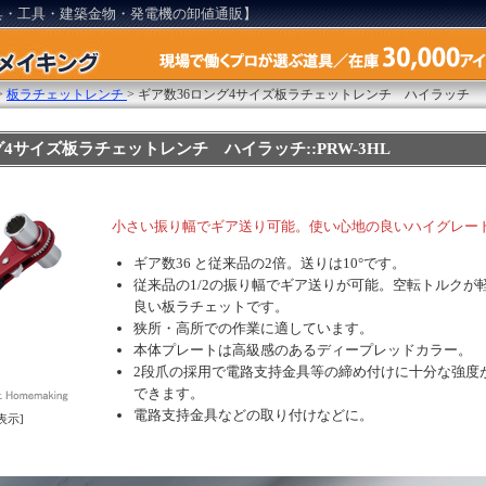
具・工具・建築金物・発電機の卸値通販】
>
板ラチェットレンチ
>
ギア数36ロング4サイズ板ラチェットレンチ ハイラッチ
グ4サイズ板ラチェットレンチ ハイラッチ::PRW-3HL
小さい振り幅でギア送り可能。使い心地の良いハイグレー
ギア数36 と従来品の2倍。送りは10°です。
従来品の1/2の振り幅でギア送りが可能。空転トルクが
良い板ラチェットです。
狭所・高所での作業に適しています。
本体プレートは高級感のあるディープレッドカラー。
2段爪の採用で電路支持金具等の締め付けに十分な強度
できます。
電路支持金具などの取り付けなどに。
表示]