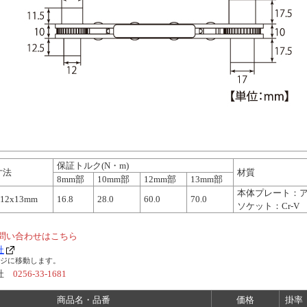
保証トルク(N・m)
寸法
材質
8mm部
10mm部
12mm部
13mm部
本体プレート：
x12x13mm
16.8
28.0
60.0
70.0
ソケット：Cr-V
問い合わせはこちら
社
ージに移動します。
会社
0256-33-1681
商品名・品番
価格
掛率