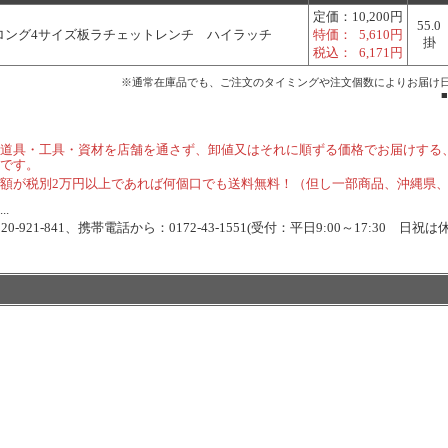
定価：
10,200円
55.0
6ロング4サイズ板ラチェットレンチ ハイラッチ
特価：
5,610円
掛
税込：
6,171円
※通常在庫品でも、ご注文のタイミングや注文個数によりお届け
道具・工具・資材を店舗を通さず、卸値又はそれに順ずる価格でお届けする
です。
額が税別2万円以上であれば何個口でも送料無料！（但し一部商品、沖縄県
.
-921-841、携帯電話から：0172-43-1551(受付：平日9:00～17:30 日祝は