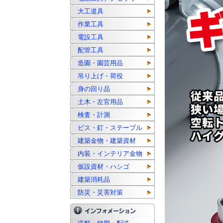
大工道具
作業工具
電設工具
配管工具
造園・園芸用品
吊り上げ・荷役
身の回り品
土木・左官用品
検査・計測
ビス・釘・ステープル
建築金物・建築資材
内装・インテリア金物
仮設資材・ハシゴ
建築消耗品
防災・災害対策