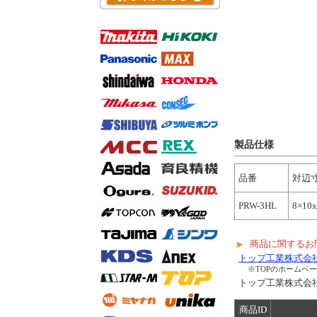
製品仕様
品番
対辺
PRW-3HL
8×10
商品に関するお
トップ工業株式会
※TOPのホームペ
トップ工業株式
商品ID