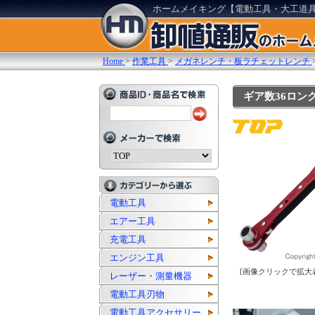
ホームメイキング【電動工具・大工道
Home
>
作業工具
>
メガネレンチ・板ラチェットレンチ
ギア数36ロン
電動工具
エアー工具
充電工具
エンジン工具
[画像クリックで拡大
レーザー・測量機器
電動工具刃物
電動工具アクセサリー