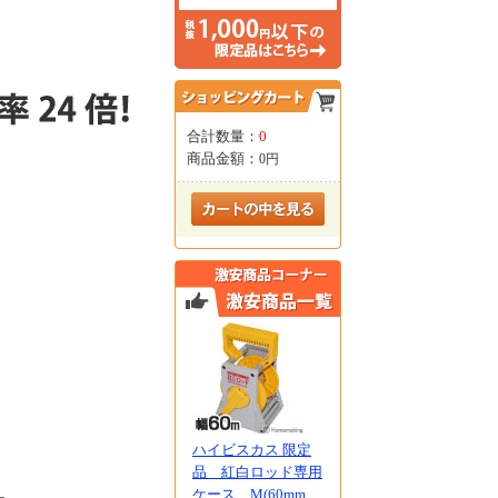
合計数量：
0
商品金額：
0円
ハイビスカス 限定
品 紅白ロッド専用
ケース M(60mm