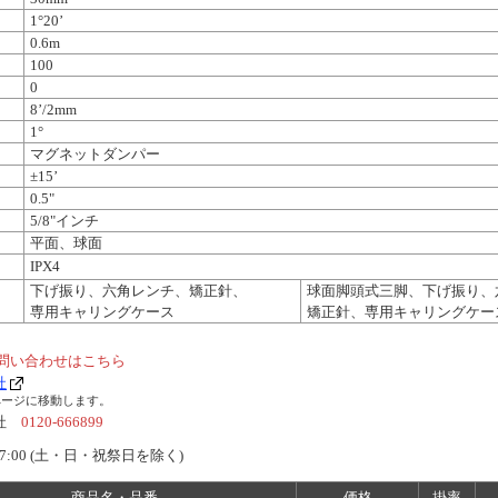
1°20’
0.6m
100
0
8’/2mm
1°
マグネットダンパー
±15’
0.5"
5/8"インチ
平面、球面
IPX4
下げ振り、六角レンチ、矯正針、
球面脚頭式三脚、下げ振り、
専用キャリングケース
矯正針、専用キャリングケー
問い合わせはこちら
社
ページに移動します。
会社
0120-666899
7:00 (土・日・祝祭日を除く)
商品名・品番
価格
掛率