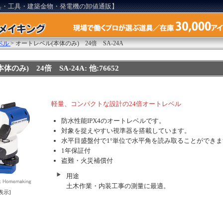
具・工具・建築金物・発電機の卸値通販】
ベル
>
オートレベル(本体のみ) 24倍 SA-24A
のみ) 24倍 SA-24A: 他:76652
軽量、コンパクトな設計の24倍オートレベル
防水性能IPX4のオートレベルです。
対象を捉えやすい視準器を搭載しています。
水平目盛盤付で1°単位で水平角を読み取ることができま
1年保証付
盗難・火災補償付
用途
土木作業・内装工事の測量に最適。
表示]