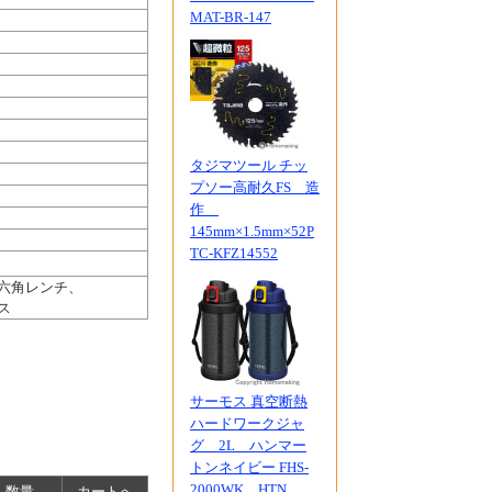
MAT-BR-147
タジマツール チッ
プソー高耐久FS 造
作
145mm×1.5mm×52P
TC-KFZ14552
六角レンチ、
ス
サーモス 真空断熱
ハードワークジャ
グ 2L ハンマー
トンネイビー FHS-
2000WK HTN
数量
カートへ