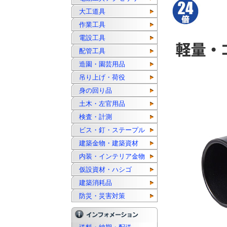
大工道具
作業工具
電設工具
配管工具
造園・園芸用品
吊り上げ・荷役
身の回り品
土木・左官用品
検査・計測
ビス・釘・ステープル
建築金物・建築資材
内装・インテリア金物
仮設資材・ハシゴ
建築消耗品
防災・災害対策