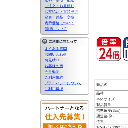
送料・納期・配送
ご注文・お見積り
お支払い・書類発行
変更・返品・交換
表示価格について
修理について
よくある質問
お問い合わせ
お見積り
お客様の声
会社概要
ご利用規約
プライバシーについて
商品名
ご利用環境
品番
本体サイズ
製品質量
標準偏差(1km)
望遠鏡(像)
倍率
対物レンズ有効径