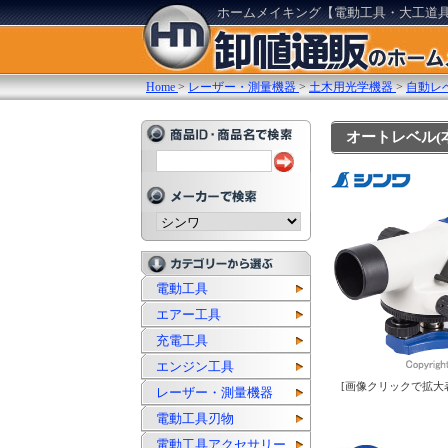
ホームメイキング【電動工具・大工道
Home
>
レーザー・測量機器
>
土木用光学機器
>
自動レ
オートレベル(本体
電動工具
エアー工具
充電工具
エンジン工具
[画像クリックで拡大
レーザー・測量機器
電動工具刃物
電動工具アクセサリー