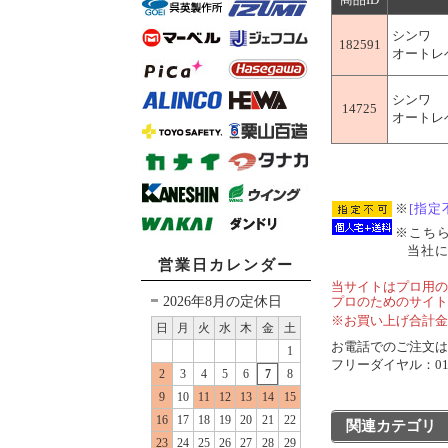
シンワ
182591
オートレベ
シンワ
14725
オートレベ
※
[指定
※こち
当社
営業日カレンダー
当サイトはプロ用の
2026年8月の定休日
プロのためのサイト
※お買い上げ合計金
日
月
火
水
木
金
土
お電話でのご注文は..
1
フリーダイヤル：0120
2
3
4
5
6
7
8
9
10
11
12
13
14
15
16
17
18
19
20
21
22
関連カテゴリ
23
24
25
26
27
28
29