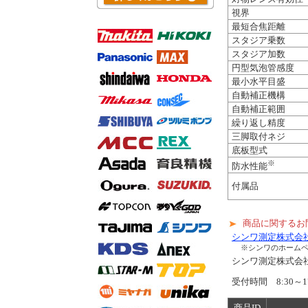
視界
最短合焦距離
スタジア乗数
スタジア加数
円型気泡管感度
最小水平目盛
自動補正機構
自動補正範囲
繰り返し精度
三脚取付ネジ
底板型式
※
防水性能
付属品
商品に関するお
シンワ測定株式会
※シンワのホーム
シンワ測定株式
受付時間 8:30～1
商品ID