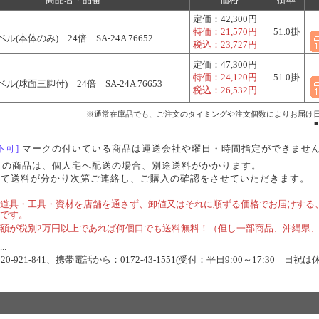
定価：
42,300円
特価：
21,570円
51.0掛
ル(本体のみ) 24倍 SA-24A 76652
税込：
23,727円
定価：
47,300円
特価：
24,120円
51.0掛
ル(球面三脚付) 24倍 SA-24A 76653
税込：
26,532円
※通常在庫品でも、ご注文のタイミングや注文個数によりお届け
不可]
マークの付いている商品は運送会社や曜日・時間指定ができませ
らの商品は、個人宅へ配送の場合、別途送料がかかります。
にて送料が分かり次第ご連絡し、ご購入の確認をさせていただきます。
道具・工具・資材を店舗を通さず、卸値又はそれに順ずる価格でお届けする
です。
額が税別2万円以上であれば何個口でも送料無料！（但し一部商品、沖縄県
.
-921-841、携帯電話から：0172-43-1551(受付：平日9:00～17:30 日祝は