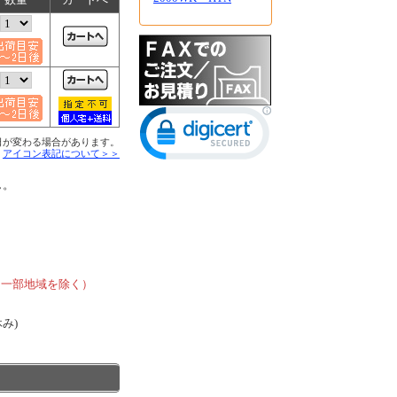
日が変わる場合があります。
■
アイコン表記について＞＞
ん。
、
、一部地域を除く）
休み)