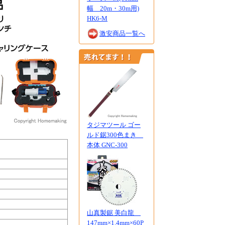
幅 20m・30m用)
HK6-M
激安商品一覧へ
タジマツール ゴー
ルド鋸300色まき
本体 GNC-300
山真製鋸 美白龍
147mm×1.4mm×60P