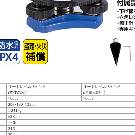
オートレベル SA-24A
オートレベル SA-24A
(本体のみ)
(球面三脚付)
76652
76653
208×130×135mm
1.241kg
±2.0mm
正像
24X
30mm