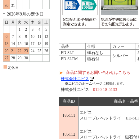
30
31
2026年9月の定休日
日
月
火
水
木
金
土
1
2
3
4
5
6
7
8
9
10
11
12
13
14
15
16
17
18
19
品番
仕様
カラー
20
21
22
23
24
25
26
ED-SLT
磁石なし
シルバー
27
28
29
30
ED-SLTM
磁石付
■
定休日
商品に関するお問い合わせはこちら
株式会社エビス
※エビスのホームページに移動します。
株式会社エビス
0120-18-5133
商品ID
商品名・品番
エビス
185111
スロープレベル トライ ED-SL
エビス
185112
スロープレベル トライ 磁石付 ED