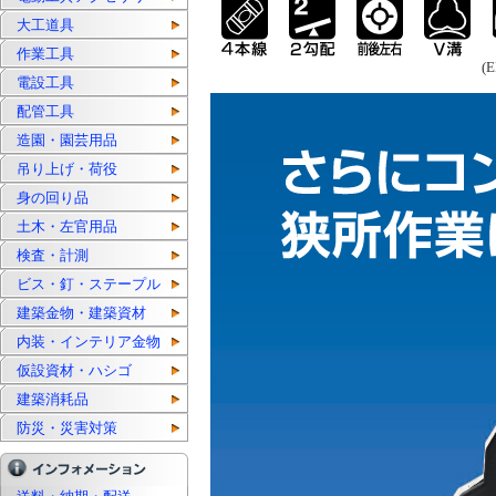
大工道具
作業工具
(
電設工具
配管工具
造園・園芸用品
吊り上げ・荷役
身の回り品
土木・左官用品
検査・計測
ビス・釘・ステープル
建築金物・建築資材
内装・インテリア金物
仮設資材・ハシゴ
建築消耗品
防災・災害対策