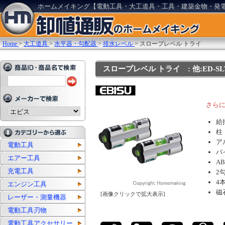
ホームメイキング【電動工具・大工道具・工具・建築金物・発
Home
>
大工道具
>
水平器・勾配器
>
排水レベル
>
スロープレベル トライ
スロープレベル トライ : 他:ED-SL
さらに
給
柱
ア
電動工具
パ
エアー工具
A
充電工具
2
4
エンジン工具
磁
[画像クリックで拡大表示]
レーザー・測量機器
電動工具刃物
電動工具アクセサリー