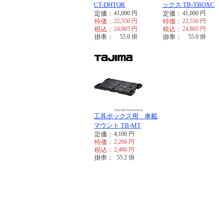
CT-DHTOR
ックス TB-TBOXC
定価：
41,000
円
定価：
41,000
円
特価：
22,550
円
特価：
22,550
円
税込：
24,805
円
税込：
24,805
円
掛率：
55.0
掛
掛率：
55.0
掛
工具ボックス用 車載
マウント TB-MT
定価：
4,100
円
特価：
2,260
円
税込：
2,486
円
掛率：
55.2
掛