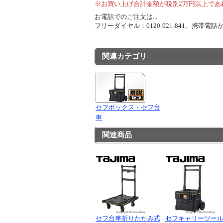
※お買い上げ合計金額が税別2万円以上であ
お電話でのご注文は...
フリーダイヤル：0120-921-841、携帯電話から
関連カテゴリ
セフボックス・セフ台
車
関連商品
セフ台車折りたたみ式
セフキャリーツー