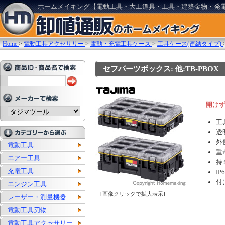
ホームメイキング【電動工具・大工道具・工具・建築金物・発
Home
>
電動工具アクセサリー
>
電動・充電工具ケース
>
工具ケース(連結タイプ)
セフパーツボックス: 他:TB-PBOX
開け
工
透
外
電動工具
重
エアー工具
持
充電工具
I
付
エンジン工具
[画像クリックで拡大表示]
レーザー・測量機器
電動工具刃物
電動工具アクセサリー