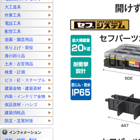
大工道具
作業工具
電設工具
配管工具
造園・園芸用品
吊り上げ・荷役
身の回り品
土木・左官用品
検査・計測
ビス・釘・ステープル
建築金物・建築資材
内装・インテリア金物
仮設資材・ハシゴ
建築消耗品
防災・災害対策