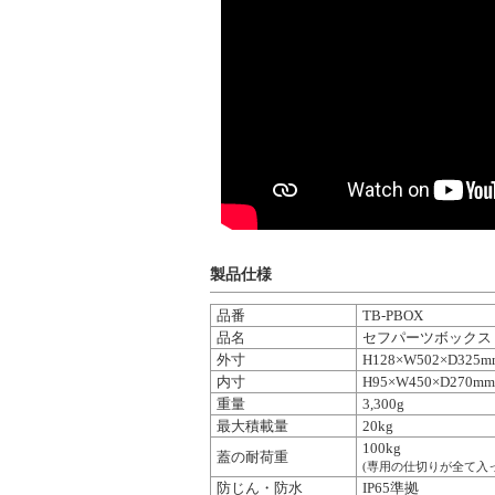
製品仕様
品番
TB-PBOX
品名
セフパーツボックス
外寸
H128×W502×D325m
内寸
H95×W450×D270mm
重量
3,300g
最大積載量
20kg
100kg
蓋の耐荷重
(専用の仕切りが全て入
防じん・防水
IP65準拠