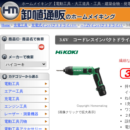
ホームメイキング【電動工具・大工道具・工具・建築金物・発
Home
>
充電工具
>
充電式インパクトドライバー
>
～7.2Vインパクトドライバ
>
3
3.6V コードレスインパクトドライバ(5
繊細
電動工具
持
エアー工具
イ
ね
充電工具
1
エンジン工具
ワ
[画像クリックで拡大表示]
レーザー・測量機器
２
誤
電動工具刃物
電
電動工具アクセサリー