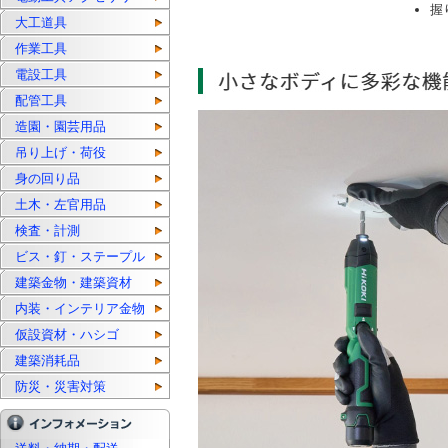
握
大工道具
作業工具
電設工具
配管工具
造園・園芸用品
吊り上げ・荷役
身の回り品
土木・左官用品
検査・計測
ビス・釘・ステープル
建築金物・建築資材
内装・インテリア金物
仮設資材・ハシゴ
建築消耗品
防災・災害対策