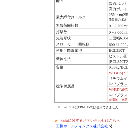
能力
普通ボルト
高力ボルト
25N・m(25
最大締付けトルク
[M8高力ボル
無負荷回転数
0～2,700mi
打撃数
0～3,000mi
先端形状
二面幅6.3
スローモード回転数
600 / 1,000
使用可能蓄電池
BCL350T
ピストル形：
機体寸法
(BCL350
質量
0.58kg(B
WH3DA(2JS
リチウムイオ
No.2プラ
標準付属品
WH3DA(NN
No.2プラ
※電池・充電
※：WH3DAはEBM315では使用できません
商品に関するお問い合わせはこちら
工機ホールディングス株式会社