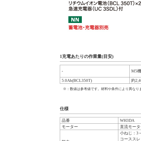
1充電あたりの作業量(目安)
-
M5
5.0Ah(BCL350T)
約2,
※：数値は参考値です。材料や条件により異なり
仕様
品番
WH3DA
モーター
直流モータ
小ねじ：3～
コーススレッ