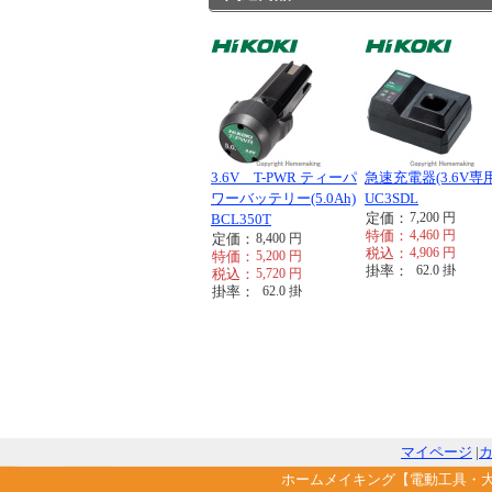
3.6V T-PWR ティーパ
急速充電器(3.6V専用
ワーバッテリー(5.0Ah)
UC3SDL
定価：
7,200
円
BCL350T
特価：
4,460
円
定価：
8,400
円
税込：
4,906
円
特価：
5,200
円
掛率：
62.0
掛
税込：
5,720
円
掛率：
62.0
掛
マイページ
|
ホームメイキング【電動工具・