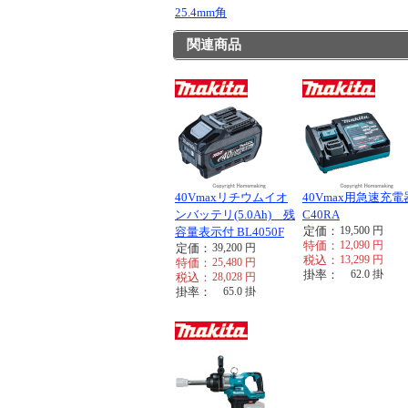
25.4mm角
関連商品
40Vmaxリチウムイオ
40Vmax用急速充電
ンバッテリ(5.0Ah) 残
C40RA
定価：
19,500
円
容量表示付 BL4050F
特価：
12,090
円
定価：
39,200
円
税込：
13,299
円
特価：
25,480
円
掛率：
62.0
掛
税込：
28,028
円
掛率：
65.0
掛