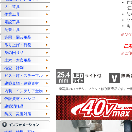
作
大工道具
(
防
作業工具
ソ
電設工具
角
配管工具
※ソ
造園・園芸用品
吊り上げ・荷役
身の回り品
※ご
土木・左官用品
検査・計測
ビス・釘・ステープル
建築金物・建築資材
※写真のバッテリ、ソケットは別販売品です。一部
内装・インテリア金物
仮設資材・ハシゴ
建築消耗品
防災・災害対策