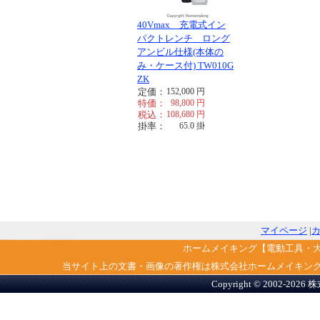
40Vmax 充電式イン
パクトレンチ ロング
アンビル仕様(本体の
み・ケース付) TW010G
ZK
定価：
152,000
円
特価：
98,800
円
税込：
108,680
円
掛率：
65.0
掛
マイページ
|
ホームメイキング【電動工具・
当サイト上の文書・画像の著作権は株式会社ホームメイキン
Copyright © 2002-2