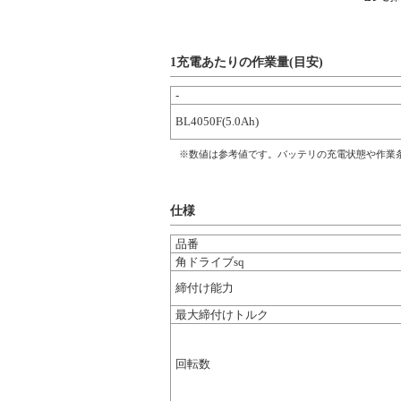
1充電あたりの作業量(目安)
-
BL4050F(5.0Ah)
※数値は参考値です。バッテリの充電状態や作業
仕様
品番
角ドライブsq
締付け能力
最大締付けトルク
回転数