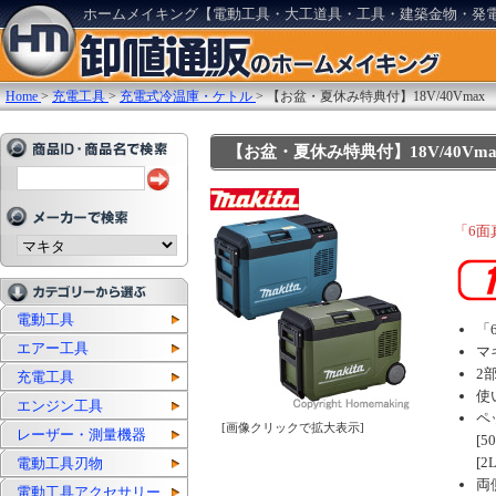
ホームメイキング【電動工具・大工道具・工具・建築金物・発
Home
>
充電工具
>
充電式冷温庫・ケトル
>
【お盆・夏休み特典付】18V/40Vmax
【お盆・夏休み特典付】18V/40Vma
「6面
電動工具
「
エアー工具
マ
2
充電工具
使
エンジン工具
ペ
[画像クリックで拡大表示]
レーザー・測量機器
[5
[2
電動工具刃物
両
電動工具アクセサリー