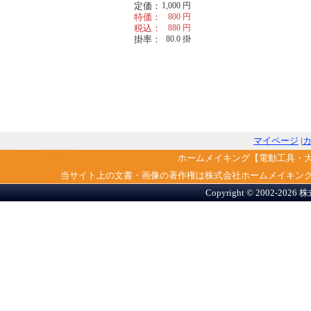
定価：
1,000
円
特価：
800
円
税込：
880
円
掛率：
80.0
掛
マイページ
|
ホームメイキング【電動工具・
当サイト上の文書・画像の著作権は株式会社ホームメイキン
Copyright © 2002-2