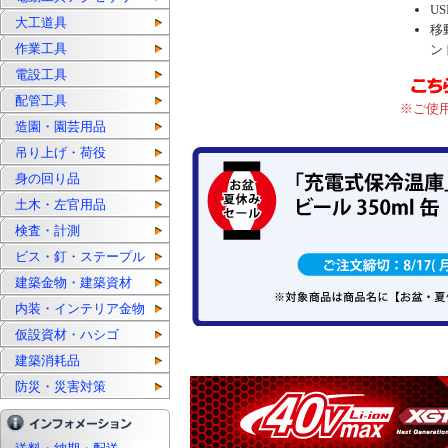
U
大工道具
移
作業工具
ン
電設工具
配管工具
※ご使
造園・園芸用品
吊り上げ・荷役
身の回り品
土木・左官用品
検査・計測
ビス・釘・ステープル
建築金物・建築資材
内装・インテリア金物
仮設資材・ハシゴ
建築消耗品
防災・災害対策