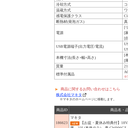
冷却方式
コ
温蔵方式
ワ
感電保護クラス
Cl
断熱材(発泡ガス)
真
[
電源
[
[
U
USB電源端子(出力電圧/電流)
U
[
本機寸法(長さ×幅×高さ)
[
質量
2
A
標準付属品
※
商品に関するお問い合わせはこちら
株式会社マキタ
※マキタのホームページに移動します。
商品ID
商品名・
マキタ
186623
【お盆・夏休み特典付】18V/
庫 23L(本体のみ) 青 CW006GZ