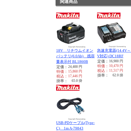
関連商品
18V リチウムイオン
急速充電器(14.4V～
バッテリ(6.0Ah) 残容
V対応) DC18RF
定価：
16,900
円
量表示付 BL1860B
特価：
10,470
円
定価：
24,400
円
税込：
11,517
円
特価：
15,860
円
掛率：
62.0
掛
税込：
17,446
円
掛率：
65.0
掛
USB-PDケーブル(Type-
C) 1m A-79843