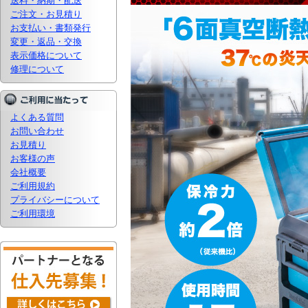
送料・納期・配送
ご注文・お見積り
お支払い・書類発行
変更・返品・交換
表示価格について
修理について
よくある質問
お問い合わせ
お見積り
お客様の声
会社概要
ご利用規約
プライバシーについて
ご利用環境