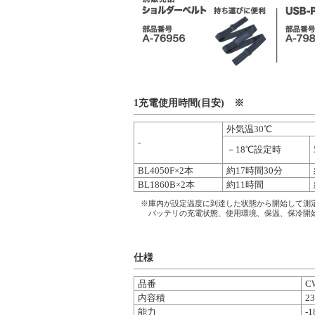
1充電使用時間(目安) ※
外気温30℃
-
－18℃設定時
BL4050F×2本
約17時間30分
BL1860B×2本
約11時間
※庫内が設定温度に到達した状態から開始して測
バッテリの充電状態、使用環境、保温、保冷開始
仕様
品番
C
内容積
2
能力
-