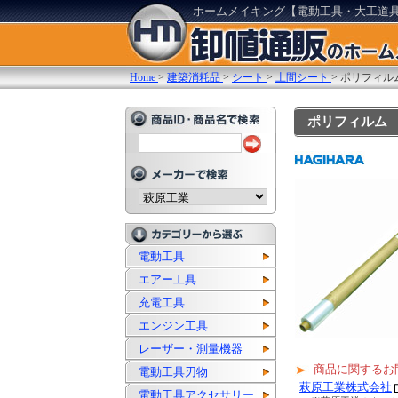
ホームメイキング【電動工具・大工道
Home
>
建築消耗品
>
シート
>
土間シート
>
ポリフィルム
ポリフィルム 土
電動工具
エアー工具
充電工具
エンジン工具
レーザー・測量機器
商品に関するお
電動工具刃物
萩原工業株式会社
電動工具アクセサリー