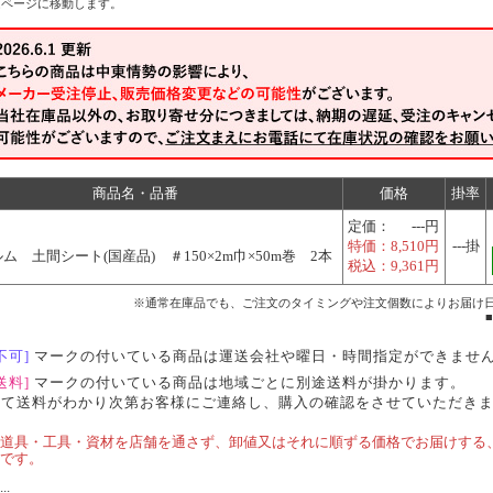
ムページに移動します。
商品名・品番
価格
掛率
定価：
---円
特価：
8,510円
---掛
ム 土間シート(国産品) ＃150×2m巾×50m巻 2本
税込：
9,361円
※通常在庫品でも、ご注文のタイミングや注文個数によりお届け
不可]
マークの付いている商品は運送会社や曜日・時間指定ができませ
送料]
マークの付いている商品は地域ごとに別途送料が掛かります。
にて送料がわかり次第お客様にご連絡し、購入の確認をさせていただき
道具・工具・資材を店舗を通さず、卸値又はそれに順ずる価格でお届けする
です。
.