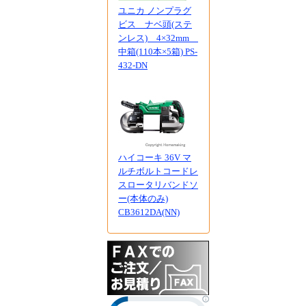
ユニカ ノンプラグ
ビス ナベ頭(ステ
ンレス) 4×32mm
中箱(110本×5箱) PS-
432-DN
ハイコーキ 36V マ
ルチボルトコードレ
スロータリバンドソ
ー(本体のみ)
CB3612DA(NN)