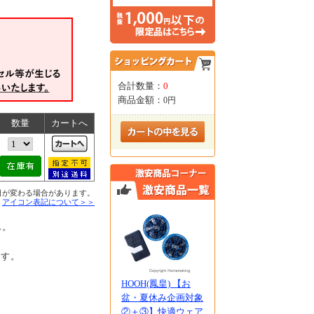
合計数量：
0
商品金額：
0円
数量
カートへ
日が変わる場合があります。
■
アイコン表記について＞＞
ん。
ます。
、
HOOH(鳳皇) 【お
盆・夏休み企画対象
②＋③】快適ウェア