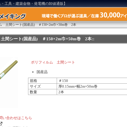
具・工具・建築金物・発電機の卸値通販】
 土間シート(国産品) ＃150×2m巾×50m巻 2本
間シート(国産品) ＃150×2m巾×50m巻 2本::
ポリフィルム 土間シート
国産品
規格
＃150
サイズ
厚0.15mm×幅2m×50m巻
数量
2本
問い合わせはこちら