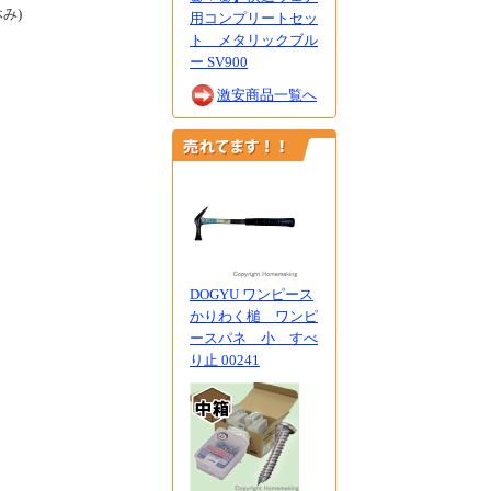
休み)
用コンプリートセッ
ト メタリックブル
ー SV900
激安商品一覧へ
DOGYU ワンピース
かりわく槌 ワンピ
ースパネ 小 すべ
り止 00241