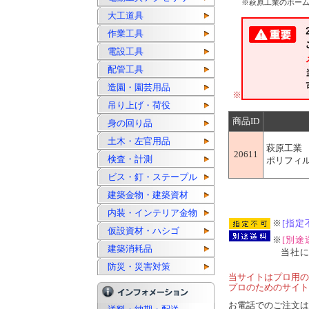
※萩原工業のホー
大工道具
作業工具
電設工具
配管工具
造園・園芸用品
※
吊り上げ・荷役
商品ID
身の回り品
土木・左官用品
萩原工業
20611
検査・計測
ポリフィル
ビス・釘・ステープル
建築金物・建築資材
内装・インテリア金物
※
[指定
仮設資材・ハシゴ
※
[別途
建築消耗品
当社
防災・災害対策
当サイトはプロ用の
プロのためのサイト
お電話でのご注文は..