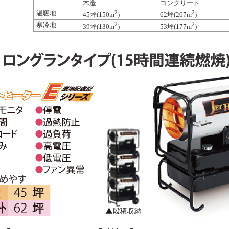
木造
コンクリート
温暖地
2
2
45坪(150m
)
62坪(207m
)
寒冷地
2
2
39坪(130m
)
53坪(177m
)