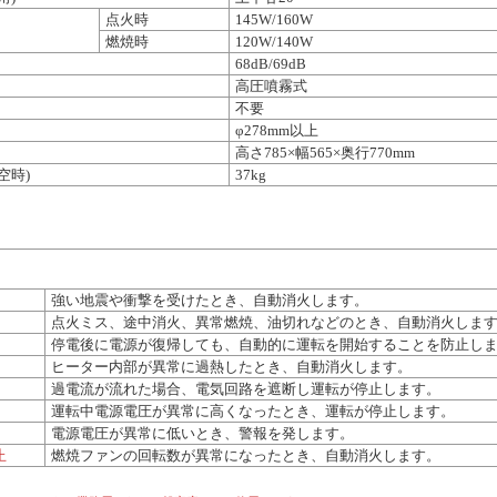
点火時
145W/160W
燃焼時
120W/140W
68dB/69dB
高圧噴霧式
不要
φ278mm以上
高さ785×幅565×奥行770mm
空時)
37kg
強い地震や衝撃を受けたとき、自動消火します。
点火ミス、途中消火、異常燃焼、油切れなどのとき、自動消火しま
停電後に電源が復帰しても、自動的に運転を開始することを防止し
ヒーター内部が異常に過熱したとき、自動消火します。
過電流が流れた場合、電気回路を遮断し運転が停止します。
運転中電源電圧が異常に高くなったとき、運転が停止します。
電源電圧が異常に低いとき、警報を発します。
止
燃焼ファンの回転数が異常になったとき、自動消火します。