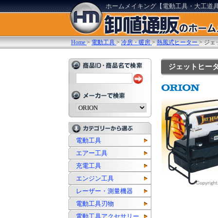
ホームメイキング【電動工具・大工道
Home
>
電動工具
>
冷房・暖房
>
熱風式ヒーター
>
ジェッ
ジェットヒーター(
電動工具
エアー工具
充電工具
エンジン工具
レーザー・測量機器
電動工具刃物
電動工具アクセサリー