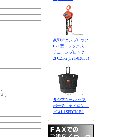
象印チェンブロック
C21型 フック式
チェーンブロック
2t C21-2(C21-02030)
す。
ます。
タジマツール セフ
ポーチ ナイロン
ビス用 SFPCN-B1