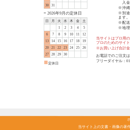
入金
30
31
※沖
2026年9月の定休日
※別
ます
日
月
火
水
木
金
土
※配
1
2
3
4
5
※地
6
7
8
9
10
11
12
当サイトはプロ用の
13
14
15
16
17
18
19
プロのためのサイト
20
21
22
23
24
25
26
※お買い上げ合計金
27
28
29
30
お電話でのご注文は..
■
フリーダイヤル：0120
定休日
当サイト上の文書・画像の著