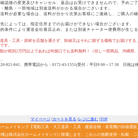
確認後の変更及びキャンセル、返品はお受けできませんので、予めご了
縄・離島・一部地域は別途送料がかかる場合がございます。
途送料が必要な場合は、送料が分かり次第お客様にご連絡し、ご購入の
。
送先によっては、指定住所までのお届けができない場合がございます。
理的条件により運送会社着店止め、または別途チャーター便費用が生じ
道具・工具・資材を店舗を通さず、卸値又はそれに順ずる価格でお届けする
です。
額が税別2万円以上であれば何個口でも送料無料！（但し一部商品、沖縄県
.
-921-841、携帯電話から：0172-43-1551(受付：平日9:00～17:30 日祝は
マイページ
|
カートを見る
|
レジに進む
|
TOP
ホームメイキング【電動工具・大工道具・工具・建築金物・発電機の卸値通販
作権は株式会社ホームメイキングに帰属します。これらの無断使用・転載・二