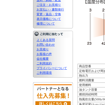
送料・納期・配送
ご注文・お見積り
お支払い・書類発行
変更・返品・交換
表示価格について
修理について
よくある質問
お問い合わせ
お見積り
お客様の声
会社概要
ご利用規約
商品型番
プライバシーについて
定格電圧および周
ご利用環境
熱出力
燃料消費量
使用燃料
油タンク容量
燃焼持続時間
熱風吹出量(50Hz/60
角度可変(ルーバー