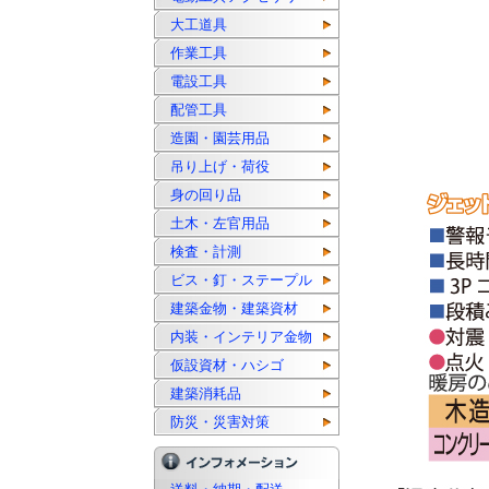
大工道具
作業工具
電設工具
配管工具
造園・園芸用品
吊り上げ・荷役
身の回り品
土木・左官用品
検査・計測
ビス・釘・ステープル
建築金物・建築資材
内装・インテリア金物
仮設資材・ハシゴ
建築消耗品
防災・災害対策