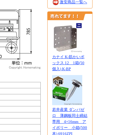
激安商品一覧へ
カナイ K-筋かいボ
ックス 12 1箱(50
個入) K-BP
若井産業 ダンバゼ
ロ 薄鋼板同士締結
専用 4×16mm ア
イボリー 小箱(500
本) 6916ZPI