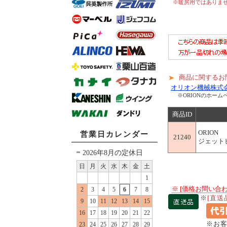
※暖房用ではありま
商品に関するお
オリオン機械株式
※ORIONのホー
商品ID
ORION
営業日カレンダー
21240
ジェットヒー
2026年8月の定休日
日
月
火
水
木
金
土
1
※ [価格お問い
2
3
4
5
6
7
8
※
[直送
9
10
11
12
13
14
15
16
17
18
19
20
21
22
※お
23
24
25
26
27
28
29