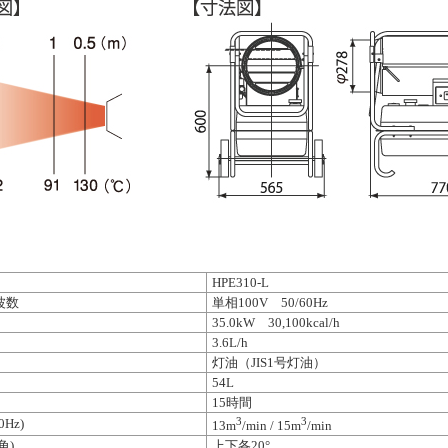
HPE310-L
波数
単相100V 50/60Hz
35.0kW 30,100kcal/h
3.6L/h
灯油（JIS1号灯油）
54L
15時間
3
3
Hz)
13m
/min / 15m
/min
角)
上下各20°