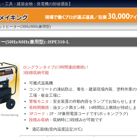
具・工具・建築金物・発電機の卸値通販】
トヒーター(50Hz/60Hz兼用型)
50Hz/60Hz兼用型)::HPE310-L
ロングランタイプ(15時間連続燃焼)！
3段積収納可能
可搬式温風機
コンクリートの凍結防止、養生・建築現場内装、塗料作業の
工場・板金工場に
警報モニタ
：安全装置の作動内容をランプでお知らせします
長時間燃焼
：油タンク満タン時、14時間以上燃焼が持続しま
3Pコード
：2P・3P兼用電源コードです(ポッキンプラグ)
段積み収納
：収納時に3段積みが可能です
適応面積(室内温度設定20℃)