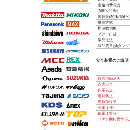
定格消費電力
(50Hz/60Hz)
運転音(50Hz/60Hz)
燃焼方式
周波数切換
ダクト口径
製品寸法
製品質量(油タンク
安全装置のご説明
対震自動消火
点火安全
停電安全
過熱防止
過負荷保護
高電圧停止
低電圧警報
ファン回転異常停