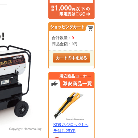
合計数量：
0
商品金額：
0円
KDS ネジロックLヘ
ラ付 L-25YE