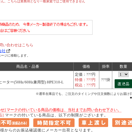
せん。こちらは業務用となり一般家庭ではご使用できません
問い合わせはこちら
会社
ムページに移動します。
商品名・品番
価格
掛率
数量
定価：
???円
特価：
???円
???掛
ター(50Hz/60Hz兼用型) HPE310-L
税込：
???円
※通常在庫品でも、ご注文のタイミングや注文個数によりお届け
合わせ] マークの付いている商品の価格は、当社までお問い合わせ下さい。
品]
マークの付いている商品は、以下の制限がございます。
客様からのお振込確認後にメーカー出荷となります。