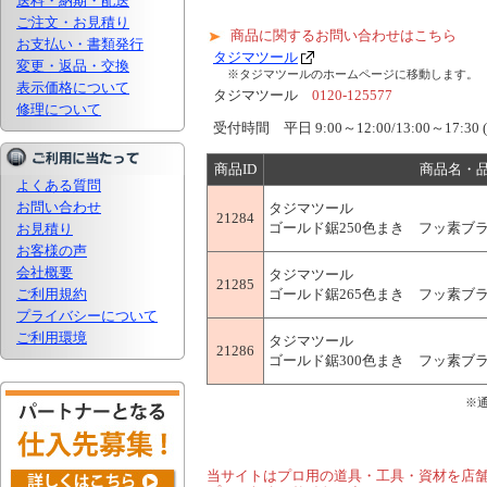
送料・納期・配送
ご注文・お見積り
商品に関するお問い合わせはこちら
お支払い・書類発行
タジマツール
変更・返品・交換
※タジマツールのホームページに移動します。
表示価格について
タジマツール
0120-125577
修理について
受付時間 平日 9:00～12:00/13:00～
商品ID
商品名・
よくある質問
お問い合わせ
タジマツール
21284
ゴールド鋸250色まき フッ素ブラッ
お見積り
お客様の声
会社概要
タジマツール
21285
ご利用規約
ゴールド鋸265色まき フッ素ブラッ
プライバシーについて
ご利用環境
タジマツール
21286
ゴールド鋸300色まき フッ素ブラッ
※
当サイトはプロ用の道具・工具・資材を店