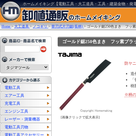
ホームメイキング【電動工具・大工道具・工具・建築金物・発
Home
>
大工道具
>
ノコギリ
>
替刃式片刃鋸(長柄)
>
ゴールド鋸250色まき フッ
ゴールド鋸250色まき フッ素ブラック 
防ヤ
造
「
樹
電動工具
※柄
エアー工具
充電工具
エンジン工具
[画像クリックで拡大表示]
レーザー・測量機器
電動工具刃物
電動工具アクセサリー