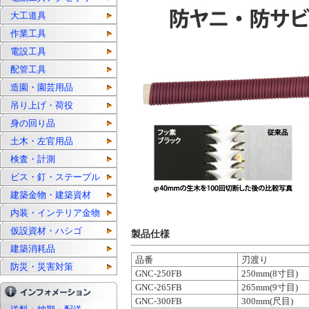
大工道具
作業工具
電設工具
配管工具
造園・園芸用品
吊り上げ・荷役
身の回り品
土木・左官用品
検査・計測
ビス・釘・ステープル
建築金物・建築資材
内装・インテリア金物
仮設資材・ハシゴ
製品仕様
建築消耗品
品番
刃渡り
防災・災害対策
GNC-250FB
250mm(8寸目)
GNC-265FB
265mm(9寸目)
GNC-300FB
300mm(尺目)