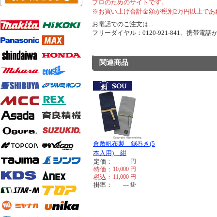
プロのためのサイトです。
※お買い上げ合計金額が税別2万円以上であ
お電話でのご注文は...
フリーダイヤル：0120-921-841、携帯電話から
関連商品
倉敷帆布製 鋸巻き(5
本入用) 紺
定価：
---
円
特価：
10,000
円
税込：
11,000
円
掛率：
---
掛