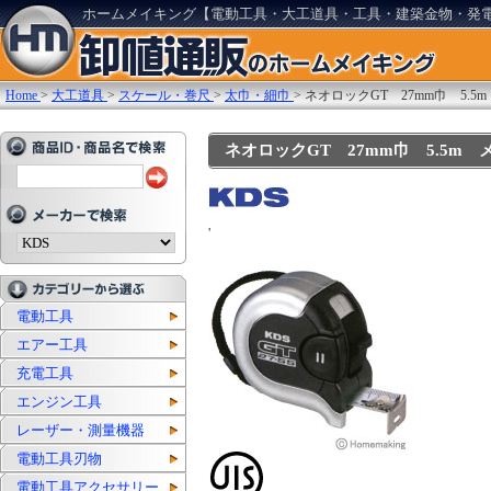
ホームメイキング【電動工具・大工道具・工具・建築金物・発
Home
>
大工道具
>
スケール・巻尺
>
太巾・細巾
>
ネオロックGT 27mm巾 5.5
ネオロックGT 27mm巾 5.5m メー
'
電動工具
エアー工具
充電工具
エンジン工具
レーザー・測量機器
電動工具刃物
電動工具アクセサリー