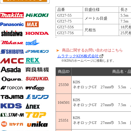
品番
目盛仕様
長さ
GT27-55
5.5m
メートル目盛
GT27-75
7.5m
GT27-55S
18尺相
尺相当
GT27-75S
25尺相
'
商品に関するお問い合わせはこちら
ムラテックKDS株式会社
※KDSのホームページに移動します。
商品ID
商品名・
KDS
25350
ネオロックGT 27mm巾 5.5m メ
KDS
104501
ネオロックGT 27mm巾 7.5m メ
KDS
25351
ネオロックGT 27mm巾 5.5m 尺