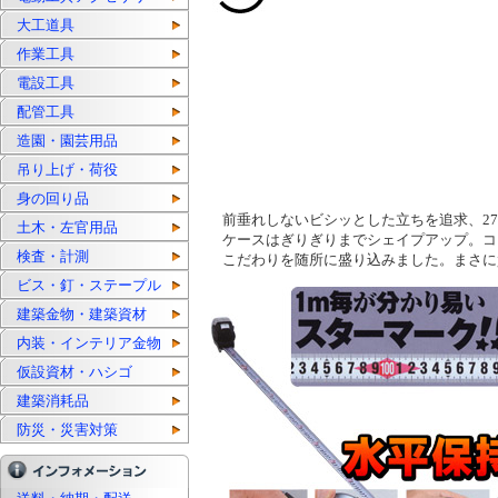
大工道具
作業工具
電設工具
配管工具
造園・園芸用品
吊り上げ・荷役
身の回り品
前垂れしないビシッとした立ちを追求、27
土木・左官用品
ケースはぎりぎりまでシェイプアップ。コ
検査・計測
こだわりを随所に盛り込みました。まさに
ビス・釘・ステープル
建築金物・建築資材
内装・インテリア金物
仮設資材・ハシゴ
建築消耗品
防災・災害対策