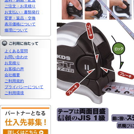
送料・納期・配送
ご注文・お見積り
お支払い・書類発行
変更・返品・交換
表示価格について
修理について
よくある質問
お問い合わせ
お見積り
お客様の声
会社概要
ご利用規約
プライバシーについて
ご利用環境