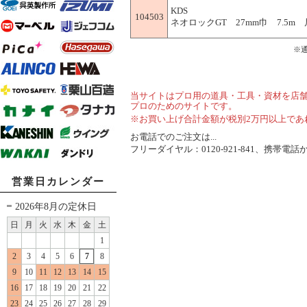
KDS
104503
ネオロックGT 27mm巾 7.5m 尺
※
当サイトはプロ用の道具・工具・資材を店
プロのためのサイトです。
※お買い上げ合計金額が税別2万円以上であ
お電話でのご注文は...
フリーダイヤル：0120-921-841、携帯電話から
営業日カレンダー
2026年8月の定休日
日
月
火
水
木
金
土
1
2
3
4
5
6
7
8
9
10
11
12
13
14
15
16
17
18
19
20
21
22
23
24
25
26
27
28
29