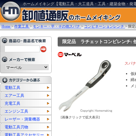
ホームメイキング【電動工具・大工道具・工具・建築金物・発
Home
>
作業工具
>
モンキー・平・その他スパナ
>
コンビネーションレンチ
>
限定
限定品 ラチェットコンビレンチ: 他:
スパ
仮
締
メ
電動工具
エアー工具
充電工具
エンジン工具
[画像クリックで拡大表示]
レーザー・測量機器
電動工具刃物
電動工具アクセサリー