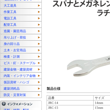
大工道具
作業工具
電設工具
配管工具
造園・園芸用品
吊り上げ・荷役
身の回り品
土木・左官用品
検査・計測
ビス・釘・ステープル
建築金物・建築資材
内装・インテリア金物
仮設資材・ハシゴ
建築消耗品
製品仕様
防災・災害対策
品番
サイズ
JRC-14
14mm
JRC-15
15mm