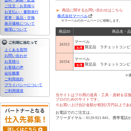
送料・納期・配送
ご注文・お見積り
商品に関するお問い合わせはこちら
お支払い・書類発行
株式会社マーベル
変更・返品・交換
※マーベルのホームページに移動します。
表示価格について
修理について
商品ID
商品名・品
マーベル
26353
限定品 ラチェットコンビレン
よくある質問
お問い合わせ
マーベル
お見積り
26354
限定品 ラチェットコンビレン
お客様の声
会社概要
※
ご利用規約
プライバシーについて
ご利用環境
当サイトはプロ用の道具・工具・資材を店
プロのためのサイトです。
※お買い上げ合計金額が税別2万円以上であ
お電話でのご注文は...
フリーダイヤル：0120-921-841、携帯電話から