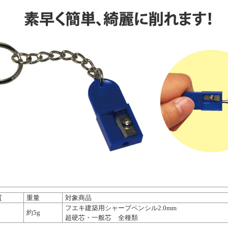
質
重量
対象商品
フエキ建築用シャープペンシル2.0mm
約5g
超硬芯・一般芯 全種類