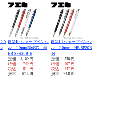
.0
建築用 シャープペンシ
建築用 シャープペンシ
ル
ル 2.0mm超硬芯 黒
ル 2.0mm HB SP20B
HB SPH20B-H
-H
定価：
1,100
円
定価：
550
円
特価：
740
円
特価：
407
円
税込：
814
円
税込：
447
円
掛率：
67.3
掛
掛率：
74.0
掛