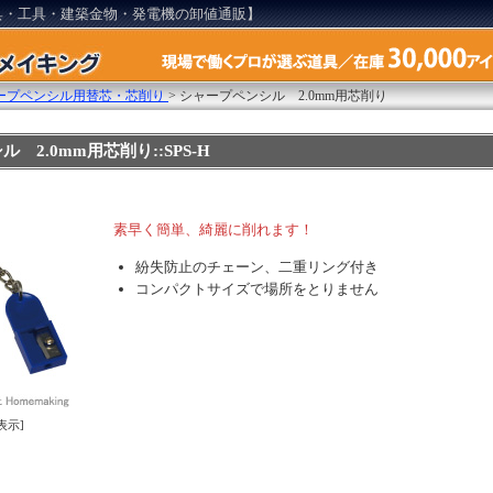
具・工具・建築金物・発電機の卸値通販】
ープペンシル用替芯・芯削り
>
シャープペンシル 2.0mm用芯削り
 2.0mm用芯削り::SPS-H
素早く簡単、綺麗に削れます！
紛失防止のチェーン、二重リング付き
コンパクトサイズで場所をとりません
表示]