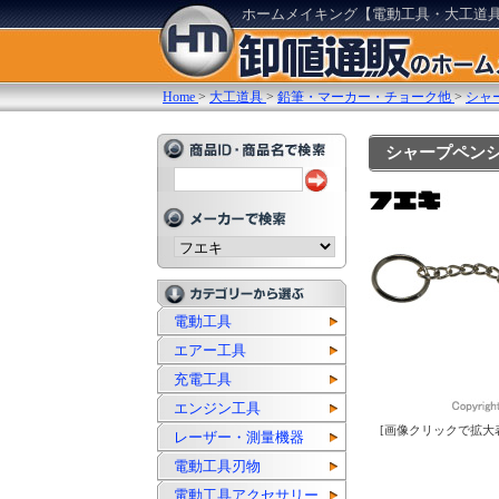
ホームメイキング【電動工具・大工道
Home
>
大工道具
>
鉛筆・マーカー・チョーク他
>
シャ
シャープペンシル
電動工具
エアー工具
充電工具
エンジン工具
[画像クリックで拡大
レーザー・測量機器
電動工具刃物
電動工具アクセサリー