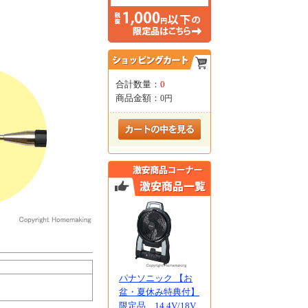
合計数量：
0
商品金額：
0円
パナソニック 【お
盆・夏休み特典付】
限定品 14.4V/18V