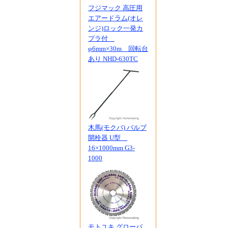
フジマック 高圧用
エアードラム(オレ
ンジ)ロック一発カ
プラ付
φ6mm×30m 回転台
あり NHD-630TC
木馬(モクバ) バルブ
開栓器 U型
16×1000mm G3-
1000
モトユキ グローバ