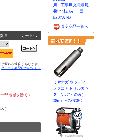
用 工事用充電扇風
機(本体のみ) 黒
EZ37A4-B
激安商品一覧へ
数量
カートへ
日が変わる場合があります。
■
アイコン表記について＞＞
ミヤナガ ウッディ
、
ングコアドリルカッ
ター(ボディのみ)
、一部地域を除く）
38mm PCWS38C
休み)