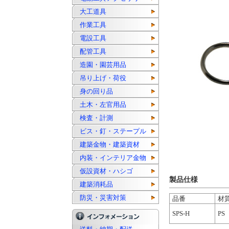
大工道具
作業工具
電設工具
配管工具
造園・園芸用品
吊り上げ・荷役
身の回り品
土木・左官用品
検査・計測
ビス・釘・ステープル
建築金物・建築資材
内装・インテリア金物
仮設資材・ハシゴ
製品仕様
建築消耗品
防災・災害対策
品番
材
SPS-H
PS