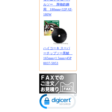
ルソー 厚物鉄鋼
用 180mm×32P AT-
180W
ハイコーキ スーパ
ーチップソー黒鯱
165mm×1.5mm×45P
0037-5953