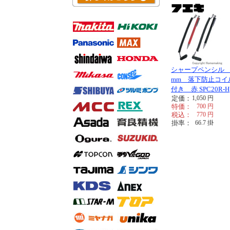
シャープペンシル 2
mm 落下防止コイ
付き 赤 SPC20R-H
定価：
1,050
円
特価：
700
円
税込：
770
円
掛率：
66.7
掛