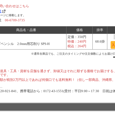
問い合わせはこちら
社
ページに移動します。
会社
06-6709-3735
商品名・品番
価格
掛率
定価：
350円
特価：
240円
68.6掛
ペンシル 2.0mm用芯削り SPS-H
税込：
264円
※通常在庫品でも、ご注文のタイミングや注文個数によりお届け
道具・工具・資材を店舗を通さず、卸値又はそれに順ずる価格でお届けする
です。
額が税別2万円以上であれば何個口でも送料無料！（但し一部商品、沖縄県
.
-921-841、携帯電話から：0172-43-1551(受付：平日9:00～17:30 日祝は