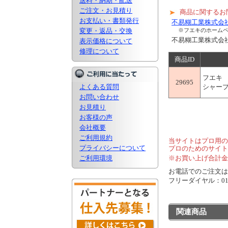
送料・納期・配送
ご注文・お見積り
商品に関するお
お支払い・書類発行
不易糊工業株式会
変更・返品・交換
※フエキのホーム
不易糊工業株式
表示価格について
修理について
商品ID
フエキ
29695
よくある質問
シャープ
お問い合わせ
お見積り
お客様の声
会社概要
ご利用規約
当サイトはプロ用の
プライバシーについて
プロのためのサイト
ご利用環境
※お買い上げ合計金
お電話でのご注文は..
フリーダイヤル：0120
関連商品