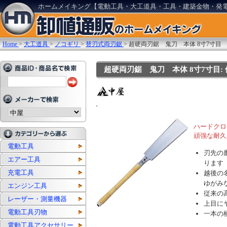
ホームメイキング【電動工具・大工道具・工具・建築金物・発
Home
>
大工道具
>
ノコギリ
>
替刃式両刃鋸
>
超硬両刃鋸 鬼刀 本体 8寸7寸目
超硬両刃鋸 鬼刀 本体 8寸7寸目: 他:
'
ハードクロ
頑強な耐久
電動工具
刃先の
エアー工具
ります
充電工具
越後の
ゆがみ
エンジン工具
従来の
レーザー・測量機器
上目に
電動工具刃物
一本の
電動工具アクセサリー