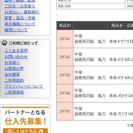
送料・納期・配送
KR-270
27
ご注文・お見積り
KR-300
30
お支払い・書類発行
'
変更・返品・交換
表示価格について
商品ID
商品名・品
修理について
中屋
29741
超硬両刃鋸 鬼刀 本体 8寸7寸目 K
よくある質問
中屋
お問い合わせ
29742
超硬両刃鋸 鬼刀 本体 8寸 KR-2
お見積り
お客様の声
中屋
会社概要
29743
超硬両刃鋸 鬼刀 本体 9寸 KR-2
ご利用規約
プライバシーについて
中屋
ご利用環境
29744
超硬両刃鋸 鬼刀 本体 尺0寸 KR-
中屋
29745
超硬両刃鋸 鬼刀 本体 尺1寸 KR-
※