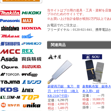
当サイトはプロ用の道具・工具・資材を店
プロのためのサイトです。
※お買い上げ合計金額が税別2万円以上であ
お電話でのご注文は...
フリーダイヤル：0120-921-841、携帯電話から
関連商品
超硬両刃鋸 鬼刀 替
倉敷帆布製 鋸巻き
刃 8寸7寸目 1枚入
本入用) 紺
定価：
---
円
KR-210(7寸目)
特価：
10,000
円
定価：
6,290
円
税込：
11,000
円
特価：
4,990
円
掛率：
---
掛
税込：
5,489
円