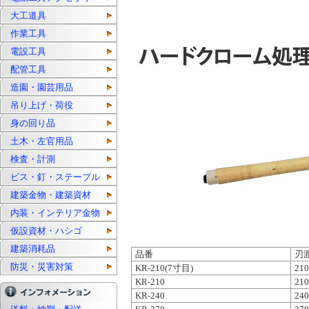
大工道具
作業工具
電設工具
配管工具
造園・園芸用品
吊り上げ・荷役
身の回り品
土木・左官用品
検査・計測
ビス・釘・ステープル
建築金物・建築資材
内装・インテリア金物
仮設資材・ハシゴ
建築消耗品
品番
刃
防災・災害対策
KR-210(7寸目)
21
KR-210
21
KR-240
24