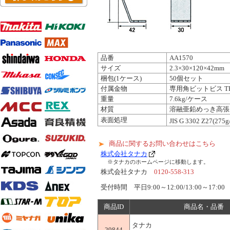
品番
AA1570
サイズ
2.3×30×120×42mm
梱包(1ケース)
50個セット
付属金物
専用角ビットビス TBA-
重量
7.6kg/ケース
材質
溶融亜鉛めっき高張
表面処理
JIS G 3302 Z27(275g
商品に関するお問い合わせはこちら
株式会社タナカ
※タナカのホームページに移動します。
株式会社タナカ
0120-558-313
受付時間 平日9:00～12:00/13:00～17:00
商品ID
商品名・品番
タナカ
29844