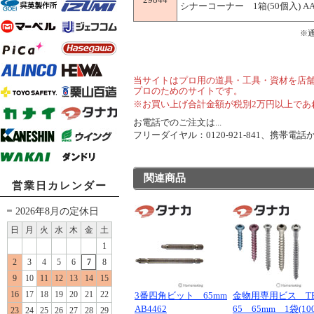
シナーコーナー 1箱(50個入) AA
※
当サイトはプロ用の道具・工具・資材を店
プロのためのサイトです。
※お買い上げ合計金額が税別2万円以上であ
お電話でのご注文は...
フリーダイヤル：0120-921-841、携帯電話から
関連商品
営業日カレンダー
2026年8月の定休日
日
月
火
水
木
金
土
1
2
3
4
5
6
7
8
9
10
11
12
13
14
15
16
17
18
19
20
21
22
3番四角ビット 65mm
金物用専用ビス TB
AB4462
65 65mm 1袋(10
23
24
25
26
27
28
29