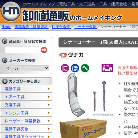
ホームメイキング【電動工具・大工道具・工具・建築金物・発
Home
>
建築金物・建築資材
>
柱接合金物
>
コーナー金物
>
シナーコーナー 1箱(5
シナーコーナー 1箱(50個入)::AA15
高張力鋼板
柱と横架材
柱や横
電動工具
場合で
100
エアー工具
施工の
充電工具
なって
エンジン工具
堅木に
た
レーザー・測量機器
本体幅
電動工具刃物
告示14
電動工具アクセサリー