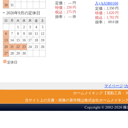
定価：
---
円
入) AA3B0100
30
31
特価：
250
円
定価：
2,350
円
税込：
275
円
2026年9月の定休日
特価：
1,620
円
掛率：
---
掛
税込：
1,782
円
日
月
火
水
木
金
土
掛率：
69.0
掛
1
2
3
4
5
6
7
8
9
10
11
12
13
14
15
16
17
18
19
20
21
22
23
24
25
26
27
28
29
30
■
定休日
マイページ
|
ホームメイキング【電動工具・
当サイト上の文書・画像の著作権は株式会社ホームメイキン
Copyright © 2002-2