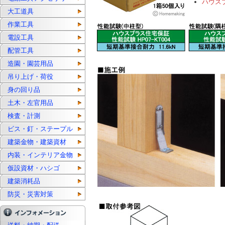
ハウス
大工道具
作業工具
電設工具
配管工具
造園・園芸用品
吊り上げ・荷役
身の回り品
土木・左官用品
検査・計測
ビス・釘・ステープル
建築金物・建築資材
内装・インテリア金物
仮設資材・ハシゴ
建築消耗品
防災・災害対策