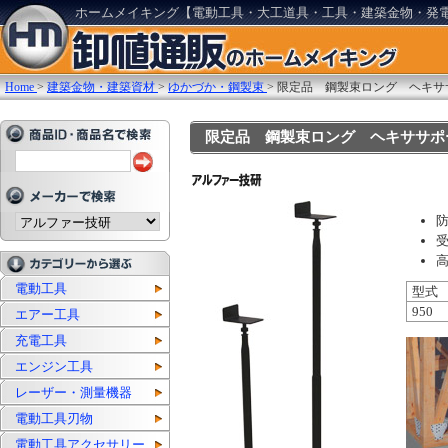
ホームメイキング【電動工具・大工道具・工具・建築金物・発
Home
>
建築金物・建築資材
>
ゆかづか・鋼製束
>
限定品 鋼製束ロング ヘキササポー
限定品 鋼製束ロング ヘキササポート95
電動工具
型式
950
エアー工具
充電工具
エンジン工具
レーザー・測量機器
電動工具刃物
電動工具アクセサリー