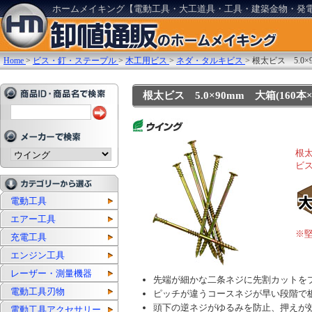
ホームメイキング【電動工具・大工道具・工具・建築金物・発
Home
>
ビス・釘・ステープル
>
木工用ビス
>
ネダ・タルキビス
>
根太ビス 5.0×9
根太ビス 5.0×90mm 大箱(160本×1
根
ビ
電動工具
エアー工具
※
充電工具
エンジン工具
レーザー・測量機器
先端が細かな二条ネジに先割カットを
電動工具刃物
ピッチが違うコースネジが早い段階で
頭下の逆ネジがゆるみを防止、押えが
電動工具アクセサリー