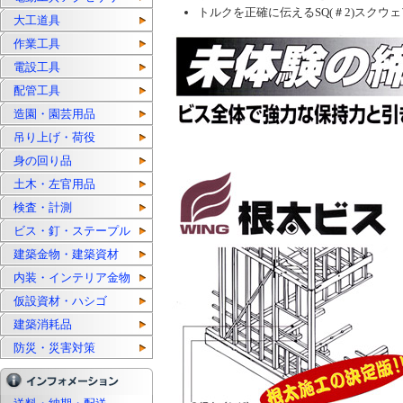
トルクを正確に伝えるSQ(＃2)スクウ
大工道具
作業工具
電設工具
配管工具
造園・園芸用品
吊り上げ・荷役
身の回り品
土木・左官用品
検査・計測
ビス・釘・ステープル
建築金物・建築資材
内装・インテリア金物
仮設資材・ハシゴ
建築消耗品
防災・災害対策