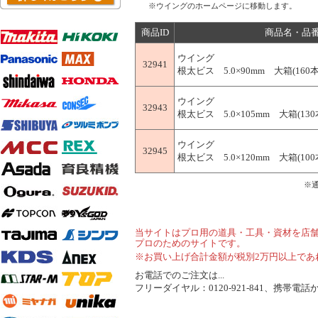
※ウイングのホームページに移動します。
商品ID
商品名・品
ウイング
32941
根太ビス 5.0×90mm 大箱(160本×
ウイング
32943
根太ビス 5.0×105mm 大箱(130本
ウイング
32945
根太ビス 5.0×120mm 大箱(100本
※
当サイトはプロ用の道具・工具・資材を店
プロのためのサイトです。
※お買い上げ合計金額が税別2万円以上であ
お電話でのご注文は...
フリーダイヤル：0120-921-841、携帯電話から