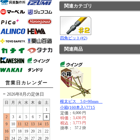
関連カテゴリ
四角ビット(#2)
関連商品
営業日カレンダー
2026年8月の定休日
根太ビス 5.0×90mm
日
月
火
水
木
金
土
小箱(160本入) 7715
1
定価：
6,000
円
2
3
4
5
6
7
8
特価：
3,430
円
税込：
3,773
円
9
10
11
12
13
14
15
掛率：
57.2
掛
16
17
18
19
20
21
22
23
24
25
26
27
28
29