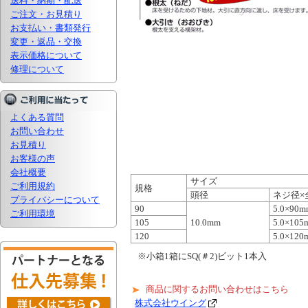
送料・納期・配送
ご注文・お見積り
お支払い・書類発行
変更・返品・交換
表示価格について
修理について
よくある質問
お問い合わせ
お見積り
お客様の声
会社概要
サイズ
ご利用規約
規格
頭径
ネジ径×
プライバシーについて
90
5.0×90m
ご利用環境
105
10.0mm
5.0×105
120
5.0×120
※小箱1箱にSQ(＃2)ビット1本入
商品に関するお問い合わせはこちら
株式会社ウイング