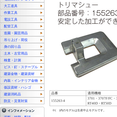
大工道具
作業工具
電設工具
配管工具
造園・園芸用品
吊り上げ・荷役
身の回り品
土木・左官用品
検査・計測
ビス・釘・ステープル
建築金物・建築資材
内装・インテリア金物
仮設資材・ハシゴ
品番
適用機種
建築消耗品
3701・3707F/FC
155263-4
防災・災害対策
RT40D・RT50D
※( )内のモデルは生産中止モデルです。