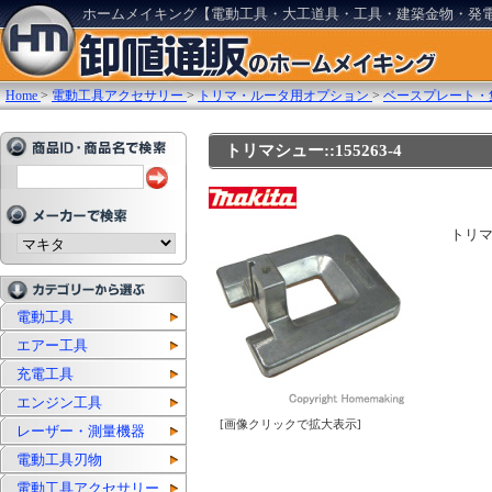
ホームメイキング【電動工具・大工道具・工具・建築金物・発
Home
>
電動工具アクセサリー
>
トリマ・ルータ用オプション
>
ベースプレート・
トリマシュー::155263-4
トリ
電動工具
エアー工具
充電工具
エンジン工具
[画像クリックで拡大表示]
レーザー・測量機器
電動工具刃物
電動工具アクセサリー