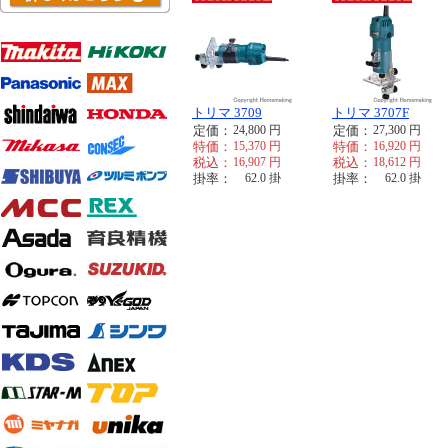
トリマ 3709
トリマ 3707F
定価：
24,800
円
定価：
27,300
円
特価：
15,370
円
特価：
16,920
円
税込：
16,907
円
税込：
18,612
円
掛率：
62.0
掛
掛率：
62.0
掛