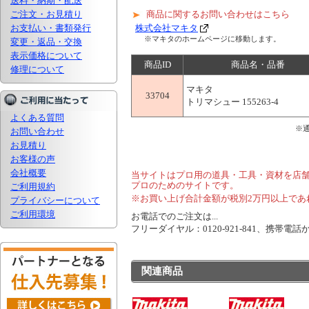
送料・納期・配送
ご注文・お見積り
商品に関するお問い合わせはこちら
お支払い・書類発行
株式会社マキタ
※マキタのホームページに移動します。
変更・返品・交換
表示価格について
商品ID
商品名・品番
修理について
マキタ
33704
トリマシュー 155263-4
よくある質問
※
お問い合わせ
お見積り
お客様の声
会社概要
当サイトはプロ用の道具・工具・資材を店
プロのためのサイトです。
ご利用規約
※お買い上げ合計金額が税別2万円以上であ
プライバシーについて
ご利用環境
お電話でのご注文は...
フリーダイヤル：0120-921-841、携帯電話から
関連商品