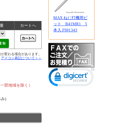
MAX ねじ打機用ビ
ット B41MR1 5
量
カートへ
本入 FS91343
日が変わる場合があります。
■
アイコン表記について＞＞
、
、一部地域を除く）
休み)