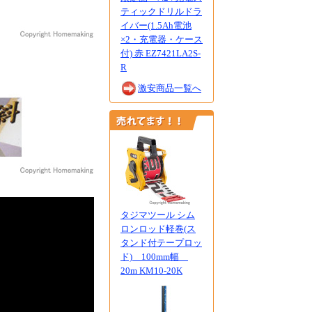
ティックドリルドラ
イバー(1.5Ah電池
×2・充電器・ケース
付) 赤 EZ7421LA2S-
R
激安商品一覧へ
タジマツール シム
ロンロッド軽巻(ス
タンド付テープロッ
ド) 100mm幅
20m KM10-20K