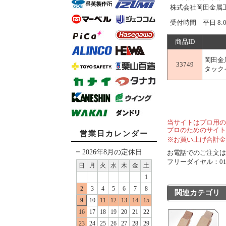
株式会社岡田金
受付時間 平日 8:
商品ID
岡田金
33749
タックイ
当サイトはプロ用の
プロのためのサイト
営業日カレンダー
※お買い上げ合計金
2026年8月の定休日
お電話でのご注文は..
フリーダイヤル：0120
日
月
火
水
木
金
土
1
2
3
4
5
6
7
8
関連カテゴリ
9
10
11
12
13
14
15
16
17
18
19
20
21
22
23
24
25
26
27
28
29