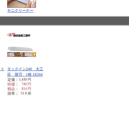
ヤニクリーナー
ット
タックイン240 大工
目 替刃 1枚 18204
定価：
1,430
円
特価：
740
円
税込：
814
円
掛率：
51.8
掛