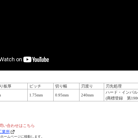
り板厚
ピッチ
切り幅
刃渡り
刃先処理
ハード・インパル
m
1.75mm
0.95mm
240mm
(商標登録 第1986
問い合わせはこちら
工業所
のホームページに移動します。