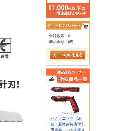
合計数量：
0
商品金額：
0円
パナソニック 【お
盆・夏休み特典付】
限定品 7.2V充電ス