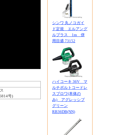
シンワ 丸ノコガイ
ド定規 エルアング
ルプラス 1m 併
用目盛 73152
ハイコーキ 36V マ
ルチボルトコードレ
ス
スブロワ(本体の
814号)
み) アグレッシブ
グリーン
RB36DB(NN)