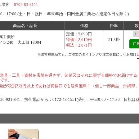
属工業所
0794-83-3111
00～17:00 (土・日・祝日・年末年始・岡田金属工業社の指定休日を除く)
商品名・品番
価格
掛率
数
定価：
5,090円
属工業所
特価：
2,610円
51.3掛
ン240 大工目 18004
税込：
2,871円
※通常在庫品でも、ご注文のタイミングや注文個数によりお届け
道具・工具・資材を店舗を通さず、卸値又はそれに順ずる価格でお届けする
です。
額が税別2万円以上であれば何個口でも送料無料！（但し一部商品、沖縄県
.
-921-841、携帯電話から：0172-43-1551(受付：平日9:00～17:30 日祝は