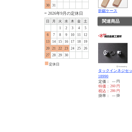
30
31
折鋸ケース
2026年9月の定休日
関連商品
日
月
火
水
木
金
土
1
2
3
4
5
6
7
8
9
10
11
12
13
14
15
16
17
18
19
20
21
22
23
24
25
26
27
28
29
30
■
定休日
タックインネジセ
18990
定価：
---
円
特価：
260
円
税込：
286
円
掛率：
---
掛