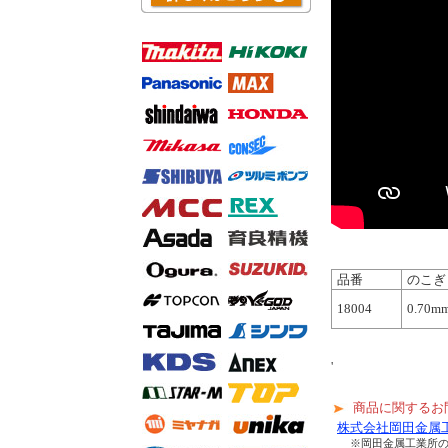
品番
のこぎ
18004
0.70m
'
商品に関するお
株式会社岡田金属
※岡田金属工業所