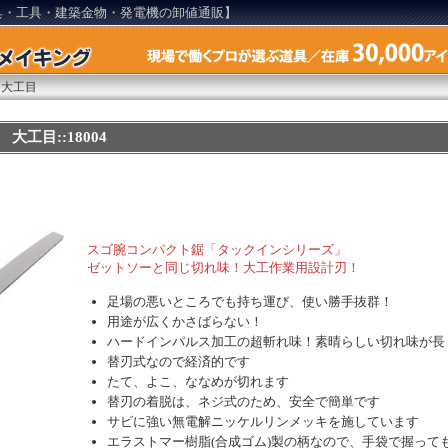
具・工具・建築金物・発電機の卸値通販】
 大工目
大工目::18004
スゴ腕コンパクト鋸「タックインシリーズ」
ゼットソーと同じ切れ味！大工作業用設計刃！
足場の悪いところでも持ち運び、使い勝手抜群！
用途が広くかさばらない！
ハードインパルス加工の超斬れ味！素晴らしい切れ味が長
替刃式なので経済的です
たて、よこ、ななめが切れます
替刃の着脱は、ネジ式のため、安全で簡単です
サビに強い無電解ニッケルリンメッキを施しています
エラストマー樹脂(合成ゴム)製の柄なので、手袋で握って