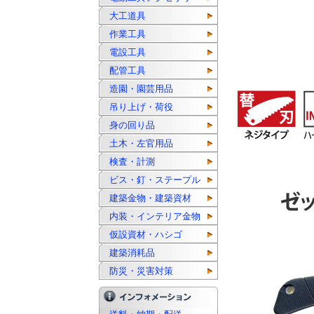
大工道具
作業工具
電設工具
配管工具
造園・園芸用品
吊り上げ・荷役
身の回り品
土木・左官用品
検査・計測
ビス・釘・ステープル
建築金物・建築資材
内装・インテリア金物
仮設資材・ハシゴ
建築消耗品
防災・災害対策