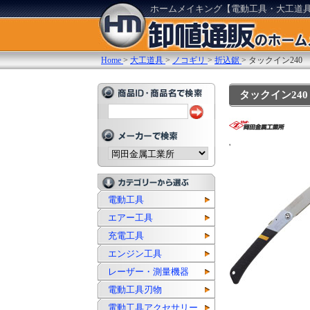
ホームメイキング【電動工具・大工道
Home
>
大工道具
>
ノコギリ
>
折込鋸
>
タックイン240
タックイン240 
'
電動工具
エアー工具
充電工具
エンジン工具
レーザー・測量機器
電動工具刃物
電動工具アクセサリー