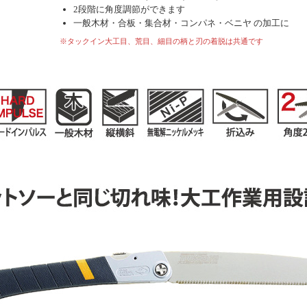
2段階に角度調節ができます
一般木材・合板・集合材・コンパネ・ベニヤ の加工に
※タックイン大工目、荒目、細目の柄と刃の着脱は共通です