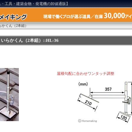
具・工具・建築金物・発電機の卸値通販】
らかくん（2本組）
らかくん（2本組）::HL-36
屋根勾配に合わせワンタッチ調整