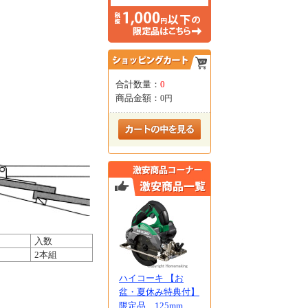
合計数量：
0
商品金額：
0円
入数
2本組
ハイコーキ 【お
盆・夏休み特典付】
限定品 125mm