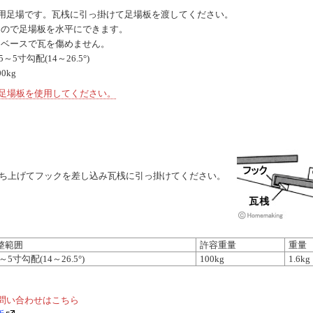
)用足場です。瓦桟に引っ掛けて足場板を渡してください。
るので足場板を水平にできます。
ムベースで瓦を傷めません。
～5寸勾配(14～26.5°)
0kg
足場板を使用してください。
ち上げてフックを差し込み瓦桟に引っ掛けてください。
整範囲
許容重量
重量
5～5寸勾配(14～26.5°)
100kg
1.6kg
問い合わせはこちら