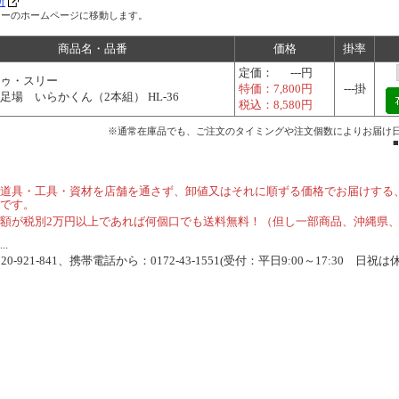
所
リーのホームページに移動します。
商品名・品番
価格
掛率
定価：
---円
ゥ・スリー
特価：
7,800円
---掛
足場 いらかくん（2本組） HL-36
税込：
8,580円
※通常在庫品でも、ご注文のタイミングや注文個数によりお届け
道具・工具・資材を店舗を通さず、卸値又はそれに順ずる価格でお届けする
です。
額が税別2万円以上であれば何個口でも送料無料！（但し一部商品、沖縄県
.
-921-841、携帯電話から：0172-43-1551(受付：平日9:00～17:30 日祝は