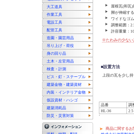
屋根瓦(和瓦
大工道具
脚が伸縮す
作業工具
ワイドなゴ
電設工具
調整範囲：2.5
配管工具
許容重量：10
造園・園芸用品
※たわみの少ない
吊り上げ・荷役
身の回り品
土木・左官用品
■設置方法
検査・計測
上段の瓦を少し持
ビス・釘・ステープル
建築金物・建築資材
内装・インテリア金物
仮設資材・ハシゴ
品番
調
建築消耗品
HL-36
2.
防災・災害対策
'
商品に関するお