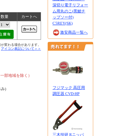
深切り電子リフォー
ム用丸のこ(黒鯱チ
数量
カートへ
ップソー付)
C5REY(SK)
激安商品一覧へ
日が変わる場合があります。
■
アイコン表記について＞＞
、
、一部地域を除く）
フジマック 高圧用
休み)
調圧器 CVD-HP
三木技研 Rニッパ