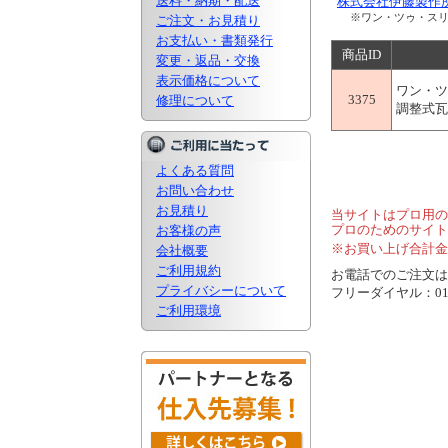
送料・納期・配送
株式会社伊藤製作
※ワン・ツゥ・ス
ご注文・お見積り
お支払い・書類発行
商品ID
変更・返品・交換
表示価格について
ワン・ツ
3375
修理について
調整式瓦
よくある質問
お問い合わせ
お見積り
当サイトはプロ用の
プロのためのサイト
お客様の声
※お買い上げ合計金
会社概要
ご利用規約
お電話でのご注文は..
プライバシーについて
フリーダイヤル：0120
ご利用環境