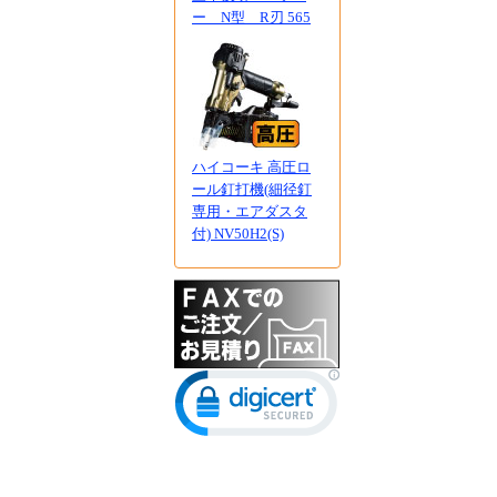
ー N型 R刃 565
ハイコーキ 高圧ロ
ール釘打機(細径釘
専用・エアダスタ
付) NV50H2(S)