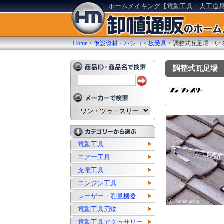
ホームメイキング【電動工具・大工道
Home
>
仮設資材・ハシゴ
>
板受具
>
調整式瓦足場 い
調整式瓦足場 い
'
電動工具
エアー工具
充電工具
エンジン工具
レーザー・測量機器
電動工具刃物
電動工具アクセサリー