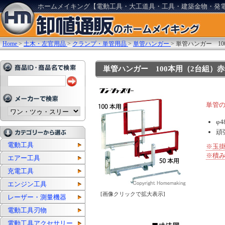
ホームメイキング【電動工具・大工道具・工具・建築金物・発
Home
>
土木・左官用品
>
クランプ・単管用品
>
単管ハンガー
>
単管ハンガー 10
単管ハンガー 100本用（2台組）赤色塗
単管
φ
頑
電動工具
※玉掛
※積み
エアー工具
充電工具
エンジン工具
[画像クリックで拡大表示]
レーザー・測量機器
電動工具刃物
電動工具アクセサリー