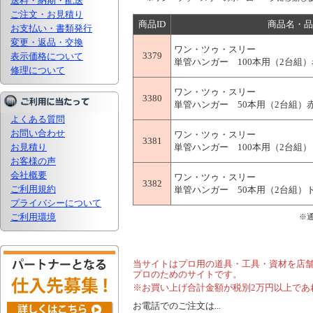
送料・納期・配送
ご注文・お見積り
商品ID
商品名・品
お支払い・書類発行
変更・返品・交換
ワン・ツゥ・スリー
3379
表示価格について
単管ハンガー 100本用（2台組）赤
修理について
ワン・ツゥ・スリー
3380
単管ハンガー 50本用（2台組）赤色
よくある質問
お問い合わせ
ワン・ツゥ・スリー
3381
お見積り
単管ハンガー 100本用（2台組）ド
お客様の声
会社概要
ワン・ツゥ・スリー
3382
ご利用規約
単管ハンガー 50本用（2台組）ドブ
プライバシーについて
ご利用環境
※
当サイトはプロ用の道具・工具・資材を店
プロのためのサイトです。
※お買い上げ合計金額が税別2万円以上であ
お電話でのご注文は...