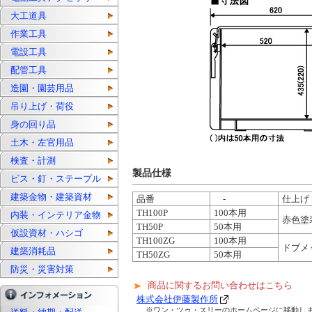
大工道具
作業工具
電設工具
配管工具
造園・園芸用品
吊り上げ・荷役
身の回り品
土木・左官用品
検査・計測
製品仕様
ビス・釘・ステープル
建築金物・建築資材
品番
-
仕上げ
TH100P
100本用
内装・インテリア金物
赤色塗
TH50P
50本用
仮設資材・ハシゴ
TH100ZG
100本用
ドブメ
建築消耗品
TH50ZG
50本用
防災・災害対策
商品に関するお問い合わせはこちら
株式会社伊藤製作所
※ワン・ツゥ・スリーのホームページに移動し