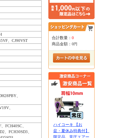
H
合計数量：
0
65VF、CJ90VST
商品金額：
0円
、
DH28PBY、
V19V、
ハイコーキ 【お
SF、FCH40SC、
盆・夏休み特典付】
SD2、FCH30SD3、
限定品 常圧エアー
H35SD3、