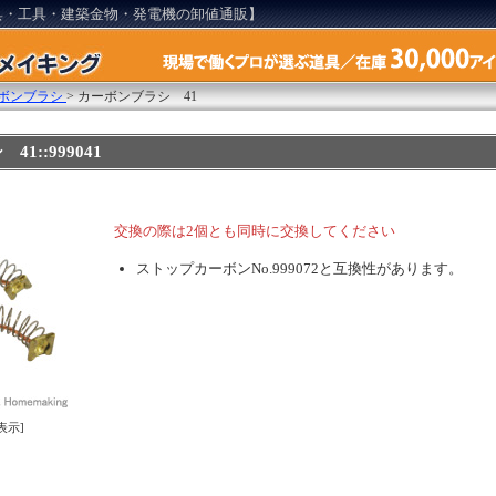
具・工具・建築金物・発電機の卸値通販】
カーボンブラシ
>
カーボンブラシ 41
1::999041
交換の際は2個とも同時に交換してください
ストップカーボンNo.999072と互換性があります。
表示]