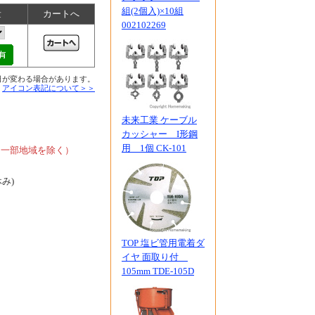
組(2個入)×10組
量
カートへ
002102269
日が変わる場合があります。
■
アイコン表記について＞＞
未来工業 ケーブル
、
カッシャー I形鋼
用 1個 CK-101
、一部地域を除く）
休み)
TOP 塩ビ管用電着ダ
イヤ 面取り付
105mm TDE-105D