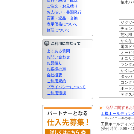
送料・納期・配送
植木バ
ご注文・お見積り
お支払い・書類発行
変更・返品・交換
ジグソ
表示価格について
チェン
修理について
芝刈機
かんな
電気ド
よくある質問
オービ
お問い合わせ
ミニサ
お見積り
ランダ
お客様の声
かくは
会社概要
タッパ
ご利用規約
コンク
プライバシーについて
ボード
ご利用環境
テクス
商品に関するお
工機ホールディン
※ハイコーキのホ
工機ホールディ
(受付時間: 9:00