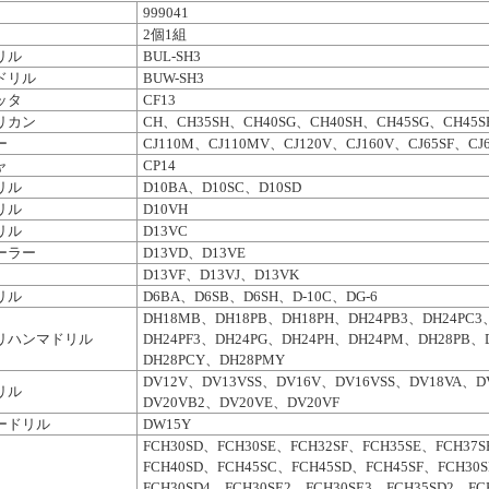
999041
2個1組
リル
BUL-SH3
ドリル
BUW-SH3
ッタ
CF13
リカン
CH、CH35SH、CH40SG、CH40SH、CH45SG、CH45S
ー
CJ110M、CJ110MV、CJ120V、CJ160V、CJ65SF、CJ
ャ
CP14
リル
D10BA、D10SC、D10SD
リル
D10VH
リル
D13VC
ーラー
D13VD、D13VE
D13VF、D13VJ、D13VK
リル
D6BA、D6SB、D6SH、D-10C、DG-6
DH18MB、DH18PB、DH18PH、DH24PB3、DH24PC3
リハンマドリル
DH24PF3、DH24PG、DH24PH、DH24PM、DH28PB、
DH28PCY、DH28PMY
DV12V、DV13VSS、DV16V、DV16VSS、DV18VA、D
リル
DV20VB2、DV20VE、DV20VF
ードリル
DW15Y
FCH30SD、FCH30SE、FCH32SF、FCH35SE、FCH37
FCH40SD、FCH45SC、FCH45SD、FCH45SF、FCH30
FCH30SD4、FCH30SE2、FCH30SE3、FCH35SD2、FC