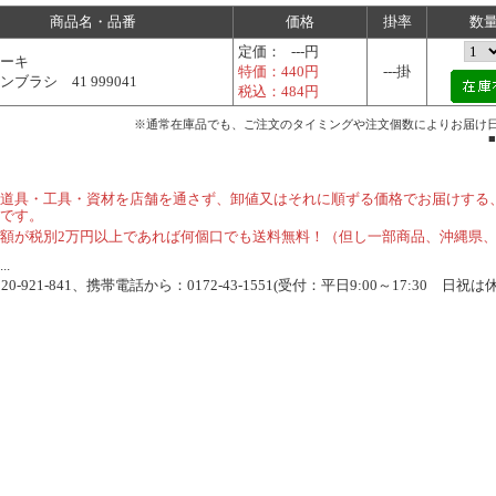
商品名・品番
価格
掛率
数
定価：
---円
ーキ
特価：
440円
---掛
ブラシ 41 999041
税込：
484円
※通常在庫品でも、ご注文のタイミングや注文個数によりお届け
道具・工具・資材を店舗を通さず、卸値又はそれに順ずる価格でお届けする
です。
額が税別2万円以上であれば何個口でも送料無料！（但し一部商品、沖縄県
.
-921-841、携帯電話から：0172-43-1551(受付：平日9:00～17:30 日祝は