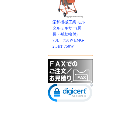
栄和機械工業 モル
タルミキサー(脚
長・補助輪付)
70L 750W EMG-
2.5HT 750W