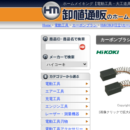
ホームメイキング【電動工具・大工道
Home
>
電動工具
>
カーボンブラシ
>
HiKOKI(日立)
カーボンブラシ 4
電動工具
エアー工具
充電工具
エンジン工具
[画像クリックで拡大
レーザー・測量機器
電動工具刃物
電動工具アクセサリー