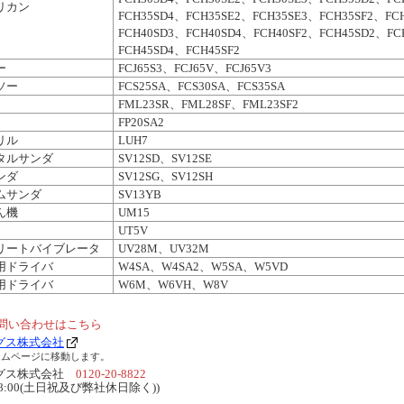
リカン
FCH35SD4、FCH35SE2、FCH35SE3、FCH35SF2、FC
FCH40SD3、FCH40SD4、FCH40SF2、FCH45SD2、FC
FCH45SD4、FCH45SF2
ー
FCJ65S3、FCJ65V、FCJ65V3
ソー
FCS25SA、FCS30SA、FCS35SA
FML23SR、FML28SF、FML23SF2
FP20SA2
リル
LUH7
タルサンダ
SV12SD、SV12SE
ンダ
SV12SG、SV12SH
ムサンダ
SV13YB
ん機
UM15
UT5V
リートバイブレータ
UV28M、UV32M
用ドライバ
W4SA、W4SA2、W5SA、W5VD
用ドライバ
W6M、W6VH、W8V
問い合わせはこちら
グス株式会社
ームページに移動します。
ングス株式会社
0120-20-8822
～18:00(土日祝及び弊社休日除く))