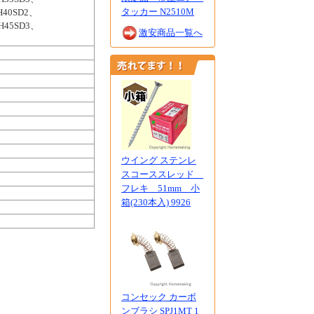
タッカー N2510M
H40SD2、
H45SD3、
激安商品一覧へ
ウイング ステンレ
スコーススレッド
フレキ 51mm 小
箱(230本入) 9926
コンセック カーボ
ンブラシ SPJ1MT 1