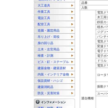
品番
大工道具
入数
作業工具
電気ド
木工用
電設工具
鉄筋カ
配管工具
植木バ
造園・園芸用品
ジグソ
パンチ
吊り上げ・荷役
電気ド
身の回り品
変速ド
土木・左官用品
電子ド
検査・計測
電子ボ
ドリル
ビス・釘・ステープル
電気ド
建築金物・建築資材
内装・インテリア金物
ロータ
仮設資材・ハシゴ
振動ド
建築消耗品
防災・災害対策
スーパ
適合機種