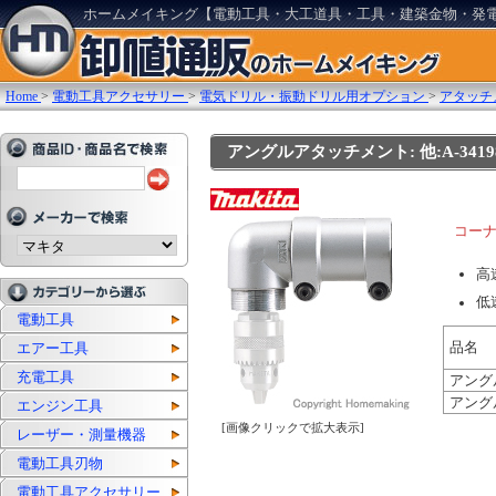
ホームメイキング【電動工具・大工道具・工具・建築金物・発
Home
>
電動工具アクセサリー
>
電気ドリル・振動ドリル用オプション
>
アタッチ
アングルアタッチメント: 他:A-3419
コー
高
低
電動工具
品名
エアー工具
充電工具
アング
アング
エンジン工具
[画像クリックで拡大表示]
レーザー・測量機器
電動工具刃物
電動工具アクセサリー