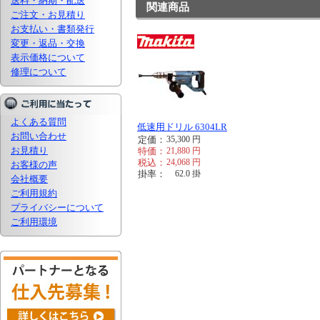
送料・納期・配送
関連商品
ご注文・お見積り
お支払い・書類発行
変更・返品・交換
表示価格について
修理について
よくある質問
低速用ドリル 6304LR
お問い合わせ
定価：
35,300
円
お見積り
特価：
21,880
円
税込：
24,068
円
お客様の声
掛率：
62.0
掛
会社概要
ご利用規約
プライバシーについて
ご利用環境