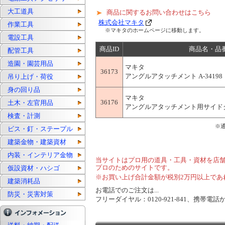
大工道具
商品に関するお問い合わせはこちら
株式会社マキタ
作業工具
※マキタのホームページに移動します。
電設工具
商品ID
商品名・品
配管工具
造園・園芸用品
マキタ
36173
アングルアタッチメント A-34198
吊り上げ・荷役
身の回り品
マキタ
36176
土木・左官用品
アングルアタッチメント用サイドグリッ
検査・計測
※
ビス・釘・ステープル
建築金物・建築資材
内装・インテリア金物
当サイトはプロ用の道具・工具・資材を店
プロのためのサイトです。
仮設資材・ハシゴ
※お買い上げ合計金額が税別2万円以上であ
建築消耗品
お電話でのご注文は...
防災・災害対策
フリーダイヤル：0120-921-841、携帯電話から