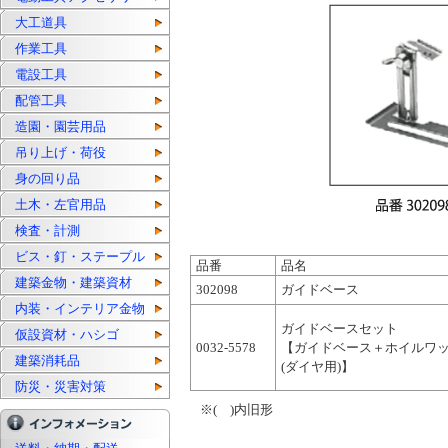
大工道具
作業工具
電設工具
配管工具
造園・園芸用品
吊り上げ・荷役
身の回り品
土木・左官用品
検査・計測
ビス・釘・ステープル
品番
品名
建築金物・建築資材
302098
ガイドベース
内装・インテリア金物
ガイドベースセット
仮設資材・ハシゴ
0032-5578
【ガイドベース＋ホイルワ
建築消耗品
(ダイヤ用)】
防災・災害対策
※( )内旧形