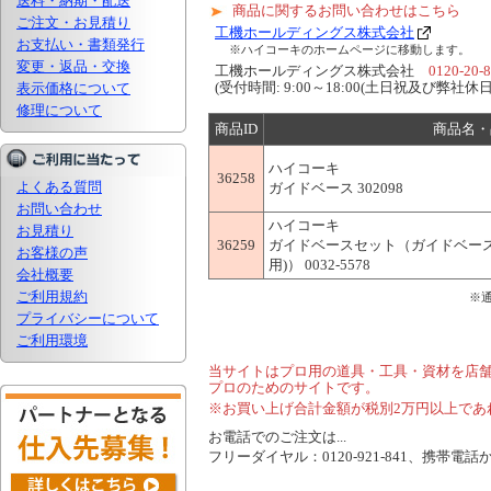
送料・納期・配送
商品に関するお問い合わせはこちら
ご注文・お見積り
工機ホールディングス株式会社
お支払い・書類発行
※ハイコーキのホームページに移動します。
変更・返品・交換
工機ホールディングス株式会社
0120-20-
(受付時間: 9:00～18:00(土日祝及び弊社休日
表示価格について
修理について
商品ID
商品名・
ハイコーキ
36258
よくある質問
ガイドベース 302098
お問い合わせ
ハイコーキ
お見積り
36259
ガイドベースセット（ガイドベース
お客様の声
用)） 0032-5578
会社概要
ご利用規約
※
プライバシーについて
ご利用環境
当サイトはプロ用の道具・工具・資材を店
プロのためのサイトです。
※お買い上げ合計金額が税別2万円以上であ
お電話でのご注文は...
フリーダイヤル：0120-921-841、携帯電話から