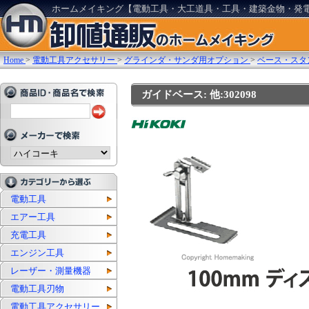
ホームメイキング【電動工具・大工道具・工具・建築金物・発
Home
>
電動工具アクセサリー
>
グラインダ・サンダ用オプション
>
ベース・スタ
ガイドベース: 他:302098
電動工具
エアー工具
充電工具
エンジン工具
レーザー・測量機器
電動工具刃物
電動工具アクセサリー