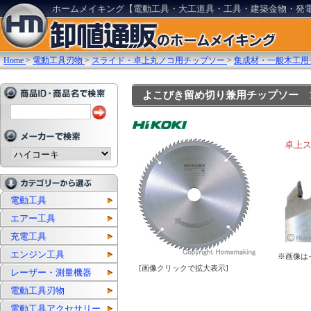
ホームメイキング【電動工具・大工道具・工具・建築金物・発
Home
>
電動工具刃物
>
スライド・卓上丸ノコ用チップソー
>
集成材・一般木工用
よこびき留め切り兼用チップソー 190mm×
卓上
電動工具
エアー工具
充電工具
エンジン工具
※画像は
[画像クリックで拡大表示]
レーザー・測量機器
電動工具刃物
電動工具アクセサリー