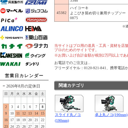
5546
ハイコーキ
45382
よこびき留め切り兼用チップソー 305mm
0875
※
当サイトはプロ用の道具・工具・資材を店
プロのためのサイトです。
※お買い上げ合計金額が税別2万円以上であ
お電話でのご注文は...
フリーダイヤル：0120-921-841、携帯電話から
営業日カレンダー
関連カテゴリ
2026年8月の定休日
日
月
火
水
木
金
土
1
2
3
4
5
6
7
8
9
10
11
12
13
14
15
スライド丸ノコ
卓上丸ノコ(190mm)
16
17
18
19
20
21
22
(190mm)
23
24
25
26
27
28
29