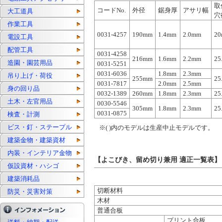
取
コードNo.
外径
鋸身厚
アサリ幅
大工道具
穴
作業工具
0031-4257
190mm
1.4mm
2.0mm
2
電設工具
配管工具
0031-4258
216mm
1.6mm
2.2mm
25
造園・園芸用品
0031-5251
0031-6036
1.8mm
2.3mm
吊り上げ・荷役
255mm
25
0031-7817
2.0mm
2.5mm
身の回り品
0032-1389
260mm
1.8mm
2.3mm
25
土木・左官用品
0030-5546
305mm
1.8mm
2.3mm
25
0031-0875
検査・計測
ビス・釘・ステープル
※( )内のモデルは生産中止モデルです。
建築金物・建築資材
内装・インテリア金物
【よこびき、留め切り兼用 適正一覧表】
仮設資材・ハシゴ
建築消耗品
切断材料
防災・災害対策
木材
普通合板
プリント合板