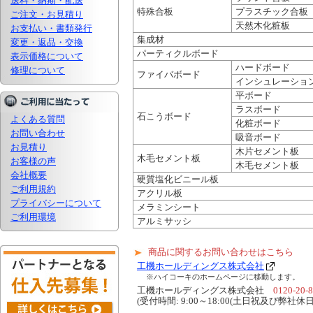
送料・納期・配送
特殊合板
プラスチック合板
ご注文・お見積り
天然木化粧板
お支払い・書類発行
集成材
変更・返品・交換
パーティクルボード
表示価格について
ハードボード
修理について
ファイバボード
インシュレーショ
平ボード
ラスボード
石こうボード
よくある質問
化粧ボード
お問い合わせ
吸音ボード
お見積り
木片セメント板
木毛セメント板
お客様の声
木毛セメント板
会社概要
硬質塩化ビニール板
ご利用規約
アクリル板
プライバシーについて
メラミンシート
ご利用環境
アルミサッシ
商品に関するお問い合わせはこちら
工機ホールディングス株式会社
※ハイコーキのホームページに移動します。
工機ホールディングス株式会社
0120-20-
(受付時間: 9:00～18:00(土日祝及び弊社休日