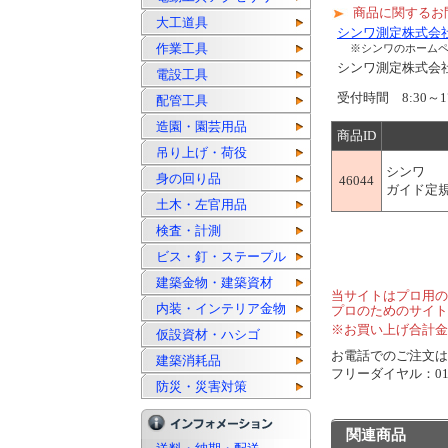
商品に関するお
大工道具
シンワ測定株式会
作業工具
※シンワのホーム
シンワ測定株式
電設工具
受付時間 8:30～1
配管工具
造園・園芸用品
商品ID
吊り上げ・荷役
シンワ
身の回り品
46044
ガイド定規
土木・左官用品
検査・計測
ビス・釘・ステープル
建築金物・建築資材
当サイトはプロ用の
内装・インテリア金物
プロのためのサイト
※お買い上げ合計金
仮設資材・ハシゴ
お電話でのご注文は..
建築消耗品
フリーダイヤル：0120
防災・災害対策
関連商品