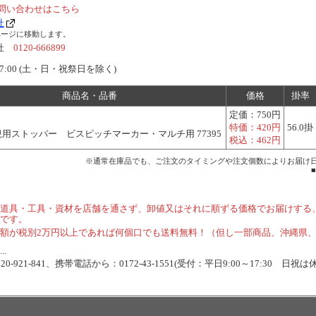
問い合わせはこちら
社
ページに移動します。
会社
0120-666899
7:00 (土・日・祝祭日を除く)
商品名・品番
価格
掛率
定価：
750円
特価：
420円
56.0掛
用ストッパー ビスピッチマーカー・マルチ用 77395
税込：
462円
※通常在庫品でも、ご注文のタイミングや注文個数によりお届け
道具・工具・資材を店舗を通さず、卸値又はそれに順ずる価格でお届けする
です。
額が税別2万円以上であれば何個口でも送料無料！（但し一部商品、沖縄県
.
-921-841、携帯電話から：0172-43-1551(受付：平日9:00～17:30 日祝は