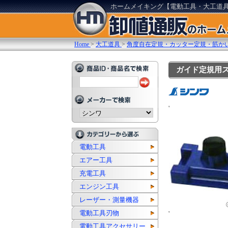
ホームメイキング【電動工具・大工道
Home
>
大工道具
>
角度自在定規・カッター定規・筋か
ガイド定規用ス
'
電動工具
エアー工具
充電工具
エンジン工具
レーザー・測量機器
電動工具刃物
'
電動工具アクセサリー