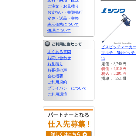
送料・納期・配送
ご注文・お見積り
お支払い・書類発行
変更・返品・交換
表示価格について
修理について
ビスピッチマー
よくある質問
マルチ 5段ピッチ 7
お問い合わせ
15
お見積り
定価：
8,740
円
特価：
4,810
円
お客様の声
税込：
5,291
円
会社概要
掛率：
55.1
掛
ご利用規約
プライバシーについて
ご利用環境