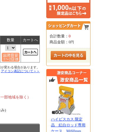
合計数量：
0
数量
カートへ
商品金額：
0円
日が変わる場合があります。
■
アイコン表記について＞＞
、
、一部地域を除く）
休み)
ハイビスカス 限定
品 紅白ロッド専用
ケース M(60mm