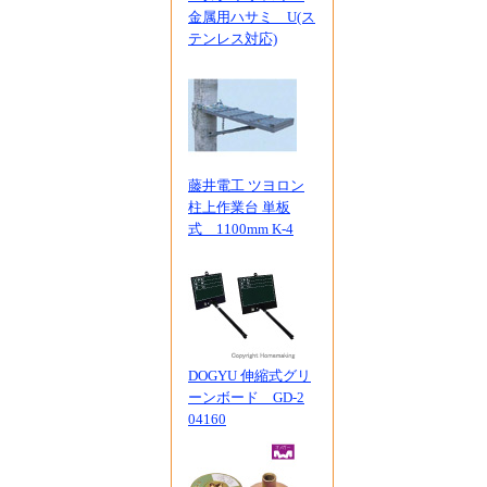
金属用ハサミ U(ス
テンレス対応)
藤井電工 ツヨロン
柱上作業台 単板
式 1100mm K-4
DOGYU 伸縮式グリ
ーンボード GD-2
04160