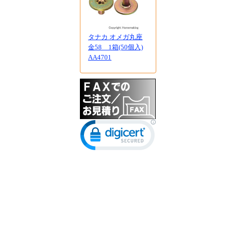
タナカ オメガ丸座
金58 1箱(50個入)
AA4701