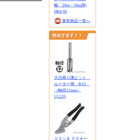
幅 20m・30m用)
HK6-M
激安商品一覧へ
大日商 U溝ビット
ルーター用 R10
（軸径12mm）
U1220
エヌシキ テスキー