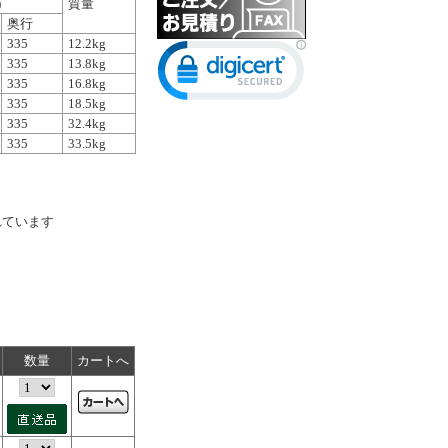
)
質量
奥行
335
12.2kg
335
13.8kg
335
16.8kg
335
18.5kg
335
32.4kg
335
33.5kg
されています
数量
カートへ