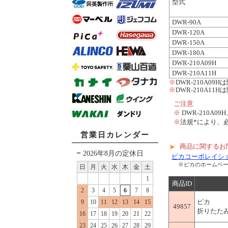
型式
DWR-90A
DWR-120A
DWR-150A
DWR-180A
DWR-210A09H
DWR-210A11H
※
DWR-210A0
※
DWR-210A1
ご注意
※
DWR-210A
※
法規*により、
営業日カレンダー
商品に関するお
2026年8月の定休日
ピカコーポレイシ
※ピカのホームペ
日
月
火
水
木
金
土
1
商品ID
2
3
4
5
6
7
8
ピカ
9
10
11
12
13
14
15
49857
折りたたみ作
16
17
18
19
20
21
22
23
24
25
26
27
28
29