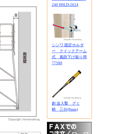
240 HSLD-2624
シンワ 固定ホルダ
ー クイックアーム
式 風防下げ振り用
77599
創 追入鑿 グミ
柄 三分(9mm)