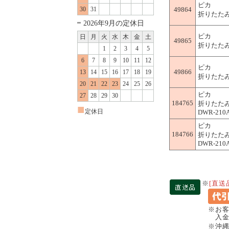
ピカ
30
31
49864
折りたたみ作
2026年9月の定休日
ピカ
日
月
火
水
木
金
土
49865
折りたたみ作
1
2
3
4
5
6
7
8
9
10
11
12
ピカ
49866
13
14
15
16
17
18
19
折りたたみ作
20
21
22
23
24
25
26
ピカ
27
28
29
30
184765
折りたたみ
■
定休日
DWR-210
ピカ
184766
折りたたみ
DWR-210
※
[直送
※お
入金
※沖