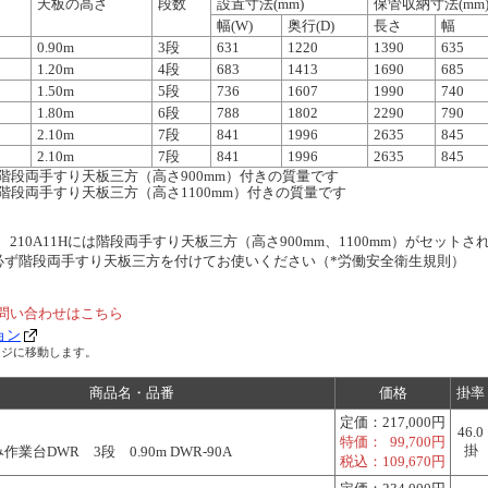
天板の高さ
段数
設置寸法(mm)
保管収納寸法(mm
幅(W)
奥行(D)
長さ
幅
0.90m
3段
631
1220
1390
635
1.20m
4段
683
1413
1690
685
1.50m
5段
736
1607
1990
740
1.80m
6段
788
1802
2290
790
2.10m
7段
841
1996
2635
845
2.10m
7段
841
1996
2635
845
9Hは階段両手すり天板三方（高さ900mm）付きの質量です
1Hは階段両手すり天板三方（高さ1100mm）付きの質量です
09H、210A11Hには階段両手すり天板三方（高さ900mm、1100mm）がセット
必ず階段両手すり天板三方を付けてお使いください（*労働安全衛生規則）
問い合わせはこちら
ョン
ージに移動します。
商品名・品番
価格
掛率
定価：
217,000円
46.0
特価：
99,700円
掛
業台DWR 3段 0.90m DWR-90A
税込：
109,670円