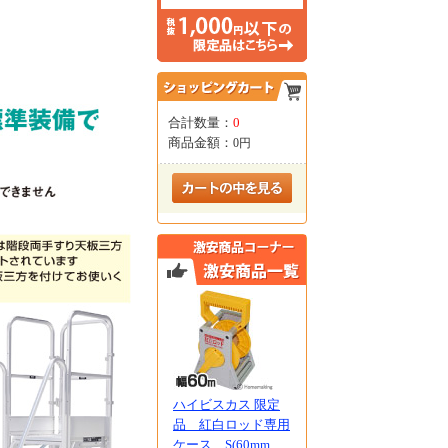
合計数量：
0
商品金額：
0円
ハイビスカス 限定
品 紅白ロッド専用
ケース S(60mm