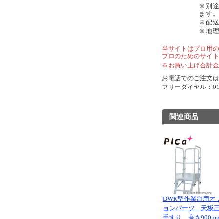
※別
ます
※配
※地
当サイトはプロ用の
プロのためのサイト
※お買い上げ合計金
お電話でのご注文は..
フリーダイヤル：0120
関連商品
DWR型作業台用オ
ョンパーツ 天板
手すり 高さ900m