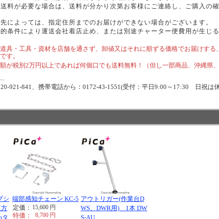
途送料が必要な場合は、送料が分かり次第お客様にご連絡し、ご購入の
。
送先によっては、指定住所までのお届けができない場合がございます。
理的条件により運送会社着店止め、または別途チャーター便費用が生じ
道具・工具・資材を店舗を通さず、卸値又はそれに順ずる価格でお届けする
です。
額が税別2万円以上であれば何個口でも送料無料！（但し一部商品、沖縄県
.
-921-841、携帯電話から：0172-43-1551(受付：平日9:00～17:30 日祝は
プシ
端部感知チェーン KC-5
アウトリガー(作業台D
定価：
15,600
円
三方
WS、DWR用) 1本 DW
特価：
8,700
円
mタ
S-AU