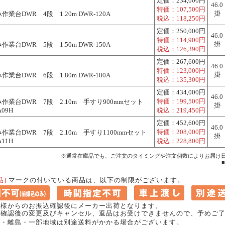
定価：
234,000円
46.0
特価：
107,500円
掛
業台DWR 4段 1.20m DWR-120A
税込：
118,250円
定価：
250,000円
46.0
特価：
114,900円
掛
業台DWR 5段 1.50m DWR-150A
税込：
126,390円
定価：
267,600円
46.0
特価：
123,000円
掛
業台DWR 6段 1.80m DWR-180A
税込：
135,300円
定価：
434,000円
46.0
特価：
199,500円
作業台DWR 7段 2.10m 手すり900mmセット
掛
A09H
税込：
219,450円
定価：
452,600円
46.0
特価：
208,000円
作業台DWR 7段 2.10m 手すり1100mmセット
掛
A11H
税込：
228,800円
※通常在庫品でも、ご注文のタイミングや注文個数によりお届け
品]
マークの付いている商品は、以下の制限がございます。
客様からのお振込確認後にメーカー出荷となります。
確認後の変更及びキャンセル、返品はお受けできませんので、予めご了
縄・離島・一部地域は別途送料がかかる場合がございます。