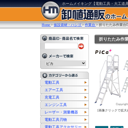
ホームメイキング【電動工具・大工道
Home
>
仮設資材・ハシゴ
>
作業台
>
折りたたみ作業台DW
折りたたみ作業台D
電動工具
エアー工具
充電工具
エンジン工具
[画像クリックで拡大
レーザー・測量機器
電動工具刃物
電動工具アクセサリー