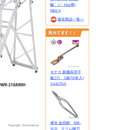
幅 2～10m用)
HK6-S
激安商品一覧へ
タナカ 新腰高羽子
板255 1箱(50本入)
AA4256A
盛光 金切鋏 MR-
SLD スリム柳刃