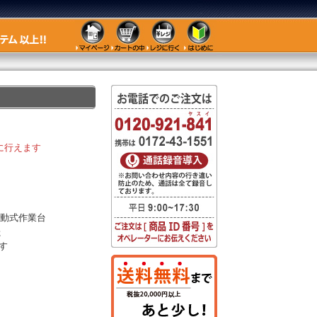
に行えます
動式作業台
た
す