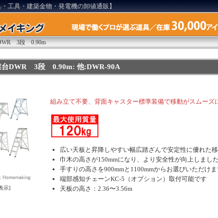
具・工具・建築金物・発電機の卸値通販】
R 3段 0.90m
WR 3段 0.90m: 他:DWR-90A
組み立て不要、背面キャスター標準装備で移動がスムーズ
広い天板と昇降しやすい幅広踏ざんで安定性に優れた移
巾木の高さが150mmになり、より安全性が向上しまし
手すりの高さを900mmと1100mmからお選びいただけま
端部感知チェーンKC-5（オプション）取付可能です
天板の高さ：2.36〜3.56m
表示]