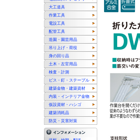
大工道具
作業工具
電設工具
配管工具
造園・園芸用品
吊り上げ・荷役
身の回り品
土木・左官用品
検査・計測
ビス・釘・ステープル
建築金物・建築資材
内装・インテリア金物
仮設資材・ハシゴ
建築消耗品
防災・災害対策