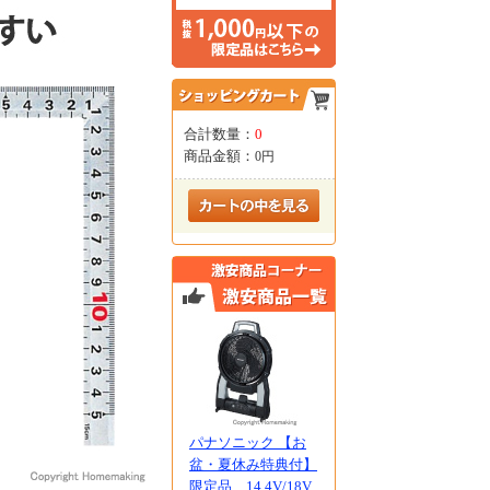
合計数量：
0
商品金額：
0円
パナソニック 【お
盆・夏休み特典付】
限定品 14.4V/18V