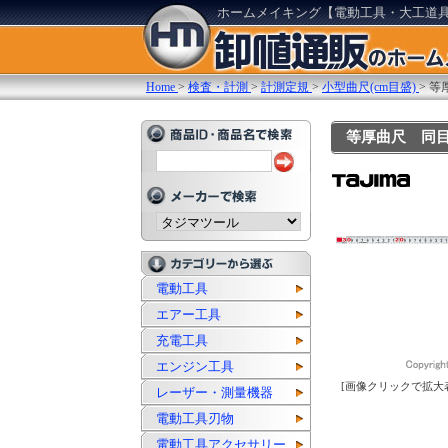
ホームメイキング【電動工具・大工道
Home
>
検査・計測
>
計測定規
>
小型曲尺(cm目盛)
>
等
等厚曲尺 同目裏
電動工具
エアー工具
充電工具
エンジン工具
[画像クリックで拡大
レーザー・測量機器
電動工具刃物
電動工具アクセサリー