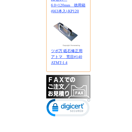
6.0×120mm 徳用箱
(663本入) KP120
ツボ万 砥石修正用
アトマ 荒目#140
ATMT-1.4