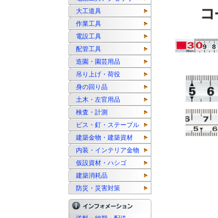
大工道具
作業工具
電設工具
配管工具
造園・園芸用品
吊り上げ・荷役
身の回り品
土木・左官用品
検査・計測
ビス・釘・ステープル
建築金物・建築資材
内装・インテリア金物
仮設資材・ハシゴ
建築消耗品
防災・災害対策