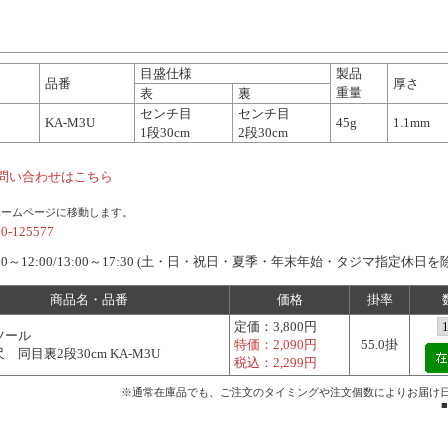
目盛仕様
製品
品番
厚さ
重量
表
裏
センチ目
センチ目
KA-M3U
45g
1.1mm
1段30cm
2段30cm
問い合わせはこちら
ホームページに移動します。
20-125577
0～12:00/13:00～17:30 (土・日・祝日・夏季・年末年始・タジマ指定休日を
商品名・品番
価格
掛率
定価：
3,800円
ツール
特価：
2,090円
55.0掛
 同目裏2段30cm KA-M3U
税込：
2,299円
※通常在庫品でも、ご注文のタイミングや注文個数によりお届け