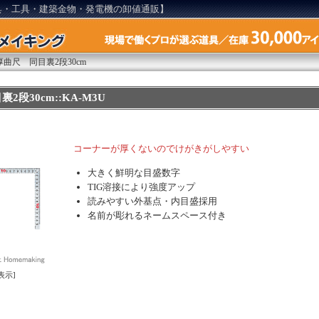
具・工具・建築金物・発電機の卸値通販】
厚曲尺 同目裏2段30cm
2段30cm::KA-M3U
コーナーが厚くないのでけがきがしやすい
大きく鮮明な目盛数字
TIG溶接により強度アップ
読みやすい外基点・内目盛採用
名前が彫れるネームスペース付き
表示]