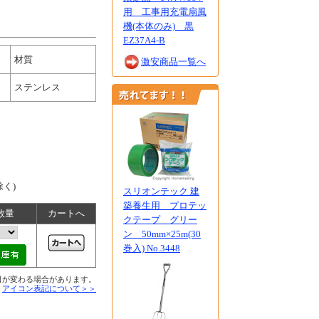
用 工事用充電扇風
機(本体のみ) 黒
EZ37A4-B
材質
激安商品一覧へ
ステンレス
除く)
スリオンテック 建
築養生用 プロテッ
数量
カートへ
クテープ グリー
ン 50mm×25m(30
巻入) No.3448
日が変わる場合があります。
■
アイコン表記について＞＞