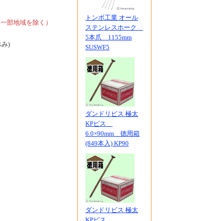
、
トンボ工業 オール
、一部地域を除く）
ステンレスホーク
5本爪 1155mm
休み)
SUSWF5
ダンドリビス 極太
KPビス
6.0×90mm 徳用箱
(849本入) KP90
ダンドリビス 極太
KPビス