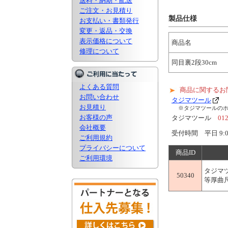
送料・納期・配送
ご注文・お見積り
製品仕様
お支払い・書類発行
変更・返品・交換
表示価格について
商品名
修理について
同目裏2段30cm
よくある質問
商品に関するお
お問い合わせ
タジマツール
お見積り
※タジマツールの
お客様の声
タジマツール
01
会社概要
受付時間 平日 9:0
ご利用規約
プライバシーについて
商品ID
ご利用環境
タジマ
50340
等厚曲尺