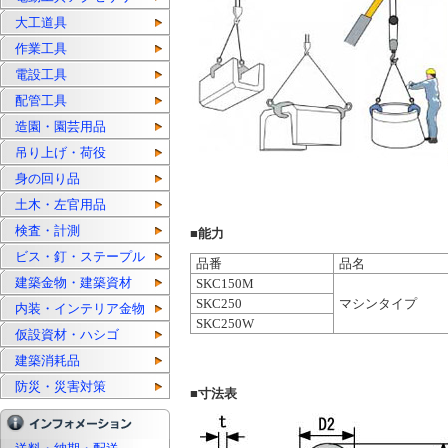
大工道具
作業工具
電設工具
配管工具
造園・園芸用品
吊り上げ・荷役
身の回り品
土木・左官用品
検査・計測
■能力
ビス・釘・ステープル
品番
品名
建築金物・建築資材
SKC150M
SKC250
マシンタイプ
内装・インテリア金物
SKC250W
仮設資材・ハシゴ
建築消耗品
防災・災害対策
■寸法表