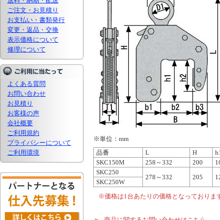
送料・納期・配送
ご注文・お見積り
お支払い・書類発行
変更・返品・交換
表示価格について
修理について
よくある質問
お問い合わせ
お見積り
お客様の声
会社概要
ご利用規約
※単位：mm
プライバシーについて
ご利用環境
品番
L
H
h
SKC150M
258～332
200
1
SKC250
278～332
205
1
SKC250W
※価格は1台あたりの価格となっておりま
商品に関するお問い合わせはこちら