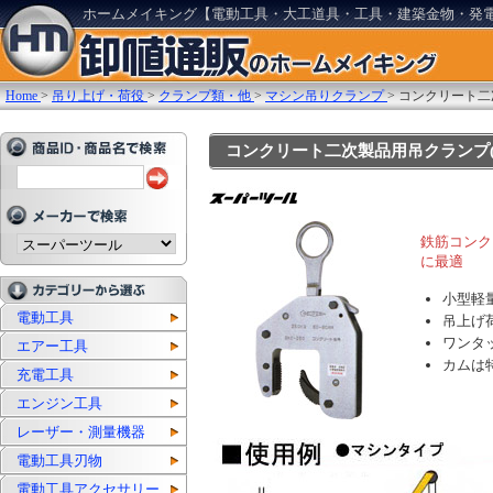
ホームメイキング【電動工具・大工道具・工具・建築金物・発
Home
>
吊り上げ・荷役
>
クランプ類・他
>
マシン吊りクランプ
>
コンクリート二
コンクリート二次製品用吊クランプ(マシ
鉄筋コンク
に最適
小型軽
電動工具
吊上げ
ワンタ
エアー工具
カムは
充電工具
エンジン工具
レーザー・測量機器
電動工具刃物
電動工具アクセサリー