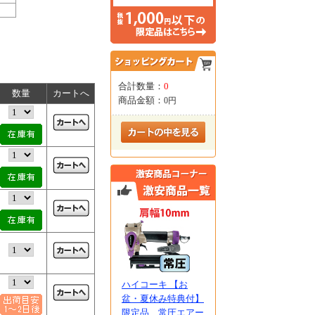
合計数量：
0
数量
カートへ
商品金額：
0円
ハイコーキ 【お
盆・夏休み特典付】
限定品 常圧エアー