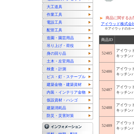
大工道具
作業工具
商品に関するお
電設工具
アイウッド株式会
※アイウッドのホ
配管工具
造園・園芸用品
商品ID
吊り上げ・荷役
アイウッ
52485
身の回り品
キッチンパネ
土木・左官用品
アイウッ
検査・計測
52486
キッチンパネ
ビス・釘・ステープル
建築金物・建築資材
アイウッ
52487
内装・インテリア金物
キッチンパネ
仮設資材・ハシゴ
アイウッ
52488
建築消耗品
キッチンパネ
防災・災害対策
アイウッ
52489
キッチンパネ