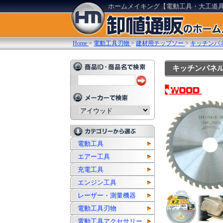
ホームメイキング【電動工具・大工道
Home
>
電動工具刃物
>
建材用チップソー
>
キッチンパ
キッチンパネル用チ
電動工具
エアー工具
充電工具
エンジン工具
レーザー・測量機器
電動工具刃物
電動工具アクセサリー