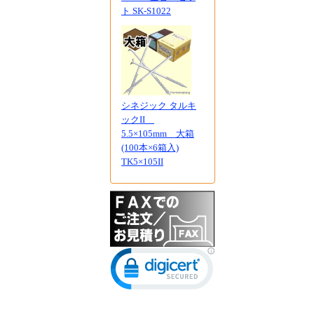
ト SK-S1022
シネジック タルキ
ックII
5.5×105mm 大箱
(100本×6箱入)
TK5×105II