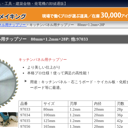
具・工具・建築金物・発電機の卸値通販】
ネル用チップソー
>
キッチンパネル用チップソー 80mm×1.2mm×28P
ップソー 80mm×1.2mm×28P: 他:97033
キッチンパネル用チップソー
より美しい仕上がり
本格プロ仕様！使って満足の高性能！
用途：キッチンパネル・石こうボード・ケイカル板・化粧
ーボード等に最適。
品番
サイズ
刃厚
内径
刃数
97033
80mm
1.2mm
20mm
28p
97034
100mm
1.2mm
20mm
36p
97035
125mm
1.2mm
20mm
42p
97056
165mm
1.3mm
20mm
52p