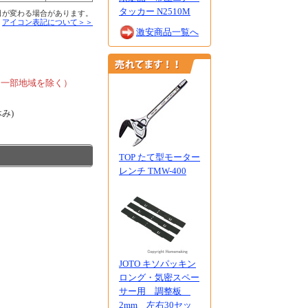
タッカー N2510M
日が変わる場合があります。
■
アイコン表記について＞＞
激安商品一覧へ
、
、一部地域を除く）
休み)
TOP たて型モーター
レンチ TMW-400
JOTO キソパッキン
ロング・気密スペー
サー用 調整板
2mm 左右30セッ