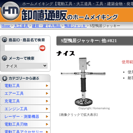
ホームメイキング【電動工具・大工道具・工具・建築金物・発
Home
>
大工道具
>
建前・建て方用品
>
鴨居ジャッキ
>
S型鴨居ジャッキー
S型鴨居ジャッキー: 他:#821
使用範
使
耐
電動工具
エアー工具
充電工具
エンジン工具
[画像クリックで拡大表示]
レーザー・測量機器
電動工具刃物
電動工具アクセサリー