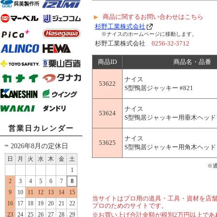
商品に関するお問い合わせはこちら
杉野工業株式会社
※ナイスのホームページに移動します。
杉野工業株式会社
0256-32-3712
商品ID
商品名・品番
ナイス
53622
S型鴨居ジャッキー #821
ナイス
53624
S型鴨居ジャッキー用垂木ヘッド #
営業日カレンダー
ナイス
53625
2026年8月の定休日
S型鴨居ジャッキー用角木ヘッド #
日
月
火
水
木
金
土
※
1
2
3
4
5
6
7
8
9
10
11
12
13
14
15
当サイトはプロ用の道具・工具・資材を店
16
17
18
19
20
21
22
プロのためのサイトです。
23
24
25
26
27
28
29
※お買い上げ合計金額が税別2万円以上であ