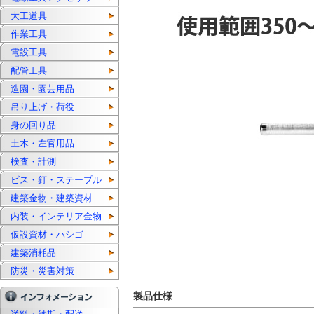
大工道具
作業工具
電設工具
配管工具
造園・園芸用品
吊り上げ・荷役
身の回り品
土木・左官用品
検査・計測
ビス・釘・ステープル
建築金物・建築資材
内装・インテリア金物
仮設資材・ハシゴ
建築消耗品
防災・災害対策
製品仕様