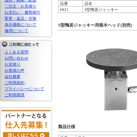
送料・納期・配送
品番
品名
ご注文・お見積り
#821
S型鴨居ジャッキー
お支払い・書類発行
変更・返品・交換
表示価格について
S型鴨居ジャッキー用垂木ヘッド(別売)
修理について
よくある質問
お問い合わせ
お見積り
お客様の声
会社概要
ご利用規約
プライバシーについて
ご利用環境
製品仕様