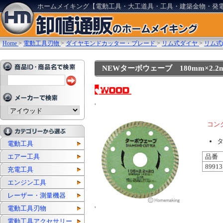
ホームメイキング【電動工具・大工道具・工具・建築金物・発
Home
>
電動工具刃物
>
ダイヤモンドカッター・ブレード
>
リム式ダイヤ
>
リム式(
NEWターボウェーブ 180mm×2.2mm×
'
コン
電動工具
エアー工具
品番
89913
充電工具
エンジン工具
レーザー・測量機器
電動工具刃物
'
電動工具アクセサリー