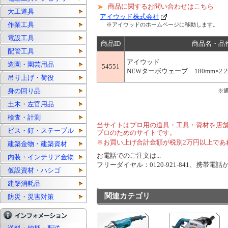
商品に関するお問い合わせはこちら
大工道具
アイウッド株式会社
作業工具
※アイウッドのホームページに移動します。
電設工具
商品ID
商品名・品
配管工具
アイウッド
造園・園芸用品
54551
NEWターボウェーブ 180mm×2.2mm
吊り上げ・荷役
身の回り品
※
土木・左官用品
検査・計測
当サイトはプロ用の道具・工具・資材を店
ビス・釘・ステープル
プロのためのサイトです。
※お買い上げ合計金額が税別2万円以上であ
建築金物・建築資材
お電話でのご注文は...
内装・インテリア金物
フリーダイヤル：0120-921-841、携帯電話から
仮設資材・ハシゴ
建築消耗品
関連カテゴリ
防災・災害対策