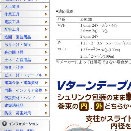
大工道具
■適応電線
作業工具
品番
E-9138
電設工具
VVF
1.6mm 2心・3心・4心
配管工具
2.0mm 2心・3心
2.6mm 2心
造園・園芸用品
IV
2
1.25・2・3.5・5.5・8mm
(30
吊り上げ・荷役
VCTF
2
1.25mm
2〜4心 (100m)
身の回り品
2
2mm
2〜4心(100m)
土木・左官用品
※メーカーによっては適応できない場合が
検査・計測
ビス・釘・ステープル
建築金物・建築資材
内装・インテリア金物
仮設資材・ハシゴ
建築消耗品
防災・災害対策