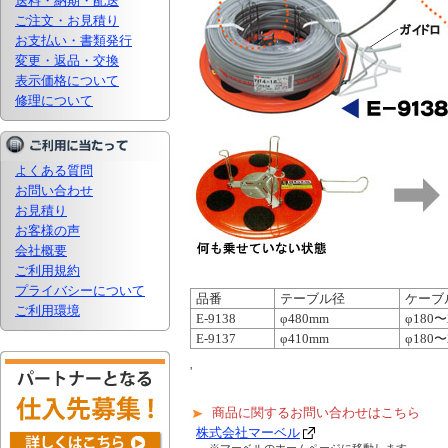
送料・納期・配送
ご注文・お見積り
お支払い・書類発行
変更・返品・交換
表示価格について
修理について
よくある質問
お問い合わせ
お見積り
お客様の声
会社概要
ご利用規約
プライバシーについて
品番
テーブル径
ケーブ
ご利用環境
E-9138
φ480mm
φ180〜
E-9137
φ410mm
φ180〜
'
商品に関するお問い合わせはこちら
株式会社マーベル