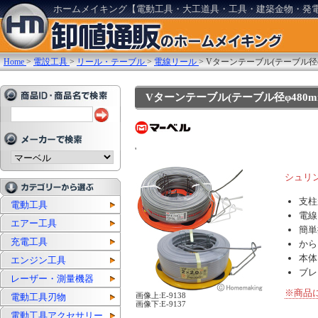
ホームメイキング【電動工具・大工道具・工具・建築金物・発
Home
>
電設工具
>
リール・テーブル
>
電線リール
>
Vターンテーブル(テーブル径φ4
Vターンテーブル(テーブル径φ480mm):
'
シュリ
支柱
電動工具
電線
エアー工具
簡単
充電工具
から
本体
エンジン工具
ブレ
レーザー・測量機器
※商品
電動工具刃物
画像上:E-9138
画像下:E-9137
電動工具アクセサリー