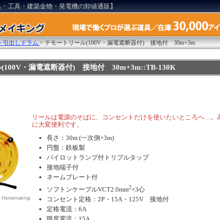
具・工具・建築金物・発電機の卸値通販】
ト引出しドラム
>
テモートリール(100V・漏電遮断器付) 接地付 30m+3m
100V・漏電遮断器付) 接地付 30m+3m::TB-130K
リールは電源のそばに、コンセントだけを使いたいところへ…。
に大変便利です。
長さ：30m (一次側+3m)
円盤：鉄板製
パイロットランプ付トリプルタップ
接地端子付
ネームプレート付
2
ソフトンケーブルVCT2.0mm
×3心
コンセント定格：2P・15A・125V 接地付
定格電流：6A
限度電流：15A