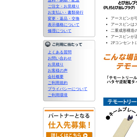
送料・納期・配送
ご注文・お見積り
お支払い・書類発行
アースピンが引
変更・返品・交換
アースピンは
表示価格について
二重成形構造
修理について
アースピンが
2Pコンセン
よくある質問
お問い合わせ
お見積り
お客様の声
会社概要
ご利用規約
プライバシーについて
ご利用環境