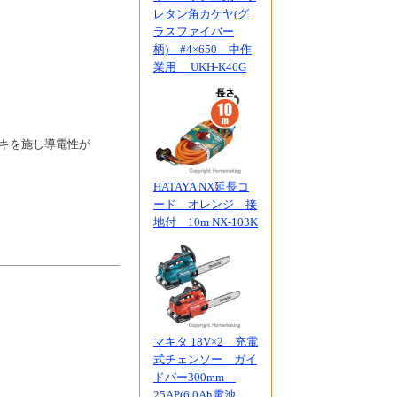
レタン角カケヤ(グ
ラスファイバー
柄) #4×650 中作
業用 UKH-K46G
キを施し導電性が
HATAYA NX延長コ
ード オレンジ 接
地付 10m NX-103K
マキタ 18V×2 充電
式チェンソー ガイ
ドバー300mm
25AP(6.0Ah電池