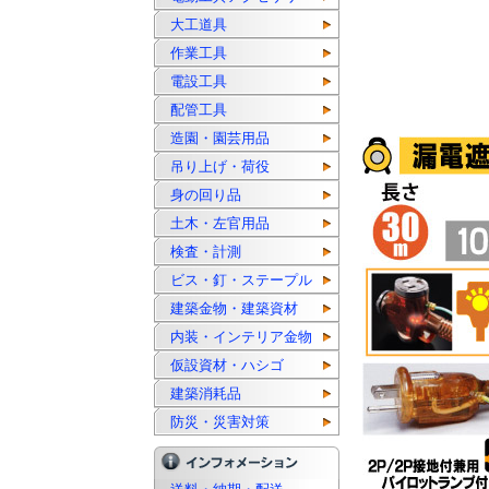
大工道具
作業工具
電設工具
配管工具
造園・園芸用品
吊り上げ・荷役
身の回り品
土木・左官用品
検査・計測
ビス・釘・ステープル
建築金物・建築資材
内装・インテリア金物
仮設資材・ハシゴ
建築消耗品
防災・災害対策