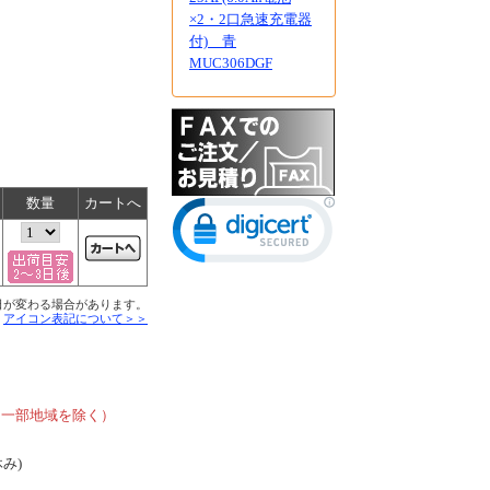
×2・2口急速充電器
付) 青
MUC306DGF
数量
カートへ
日が変わる場合があります。
■
アイコン表記について＞＞
、
、一部地域を除く）
休み)