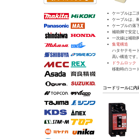
ケーブルは二次
ケーブルは、
ケーブルの落
補助脚で安定
一次線は補助
集電構造
ハタヤテモー
高い構造です
ドラムロック
移動時のコー
コードリールに内