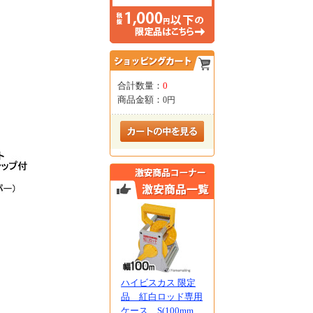
合計数量：
0
商品金額：
0円
ハイビスカス 限定
品 紅白ロッド専用
ケース S(100mm