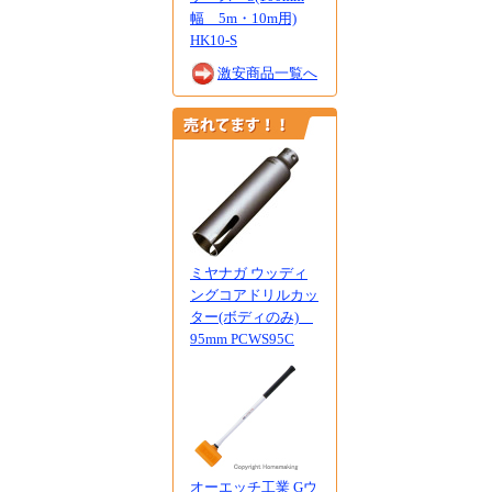
幅 5m・10m用)
HK10-S
激安商品一覧へ
ミヤナガ ウッディ
ングコアドリルカッ
ター(ボディのみ)
95mm PCWS95C
オーエッチ工業 Gウ