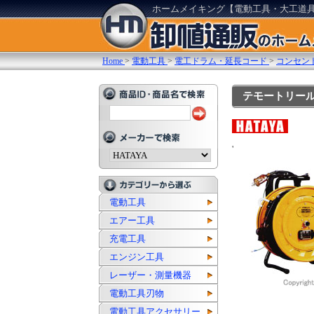
ホームメイキング【電動工具・大工道
Home
>
電動工具
>
電工ドラム・延長コード
>
コンセン
テモートリール(
'
電動工具
エアー工具
充電工具
エンジン工具
レーザー・測量機器
電動工具刃物
電動工具アクセサリー