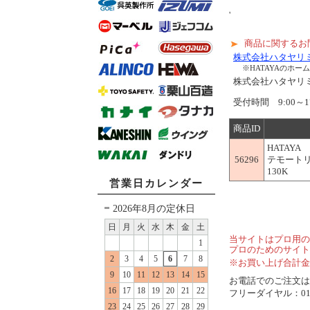
'
商品に関するお
株式会社ハタヤリ
※HATAYAのホ
株式会社ハタヤ
受付時間 9:00～1
商品ID
HATAYA
56296
テモートリー
130K
営業日カレンダー
2026年8月の定休日
日
月
火
水
木
金
土
当サイトはプロ用の
1
プロのためのサイト
2
3
4
5
6
7
8
※お買い上げ合計金
9
10
11
12
13
14
15
お電話でのご注文は..
16
17
18
19
20
21
22
フリーダイヤル：0120
23
24
25
26
27
28
29