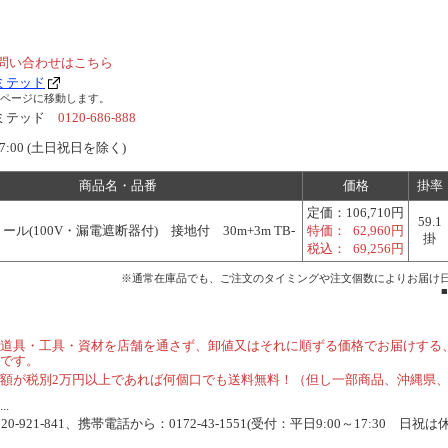
問い合わせはこちら
ミテッド
ームページに移動します。
リミテッド
0120-686-888
7:00 (土日祝日を除く)
商品名・品番
価格
掛率
定価：
106,710円
59.1
ル(100V・漏電遮断器付) 接地付 30m+3m TB-
特価：
62,960円
掛
税込：
69,256円
※通常在庫品でも、ご注文のタイミングや注文個数によりお届け
道具・工具・資材を店舗を通さず、卸値又はそれに順ずる価格でお届けする
です。
額が税別2万円以上であれば何個口でも送料無料！（但し一部商品、沖縄県
.
-921-841、携帯電話から：0172-43-1551(受付：平日9:00～17:30 日祝は