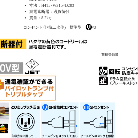
寸法：H415×W315×D283
漏電遮断器：過負荷付
質量：8.2kg
コンセント仕様(二次側) 標準型
×3
商標登録済