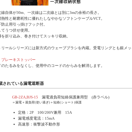
線自体が30m、一次線は二次線とは別に3mの余裕の長さ。
耐熱性と耐磨耗性に優れたしなやかなソフトンケーブルVCT。
下防止用引っ掛けフック付。
してうつ伏せ使用。
脚を折り込み、巻き付けてスッキリ収納。
トリールシリーズには新方式のウェーブブラシを内蔵。受電リングとも銀メッ
。
 ブレーキストッパー
ドのたるみをなくし、使用中のコードのからみを解消します。
蔵されている漏電遮断器
GB-2ZA,BJS-15
漏電過負荷短絡保護兼用型 (赤ラベル)
＝漏電＋過負荷(使い過ぎ)＋短絡(ショート)保護
定格：2P 100/200V兼用 15A
漏電感度電流：15mA
高速形：衝撃波不動作形