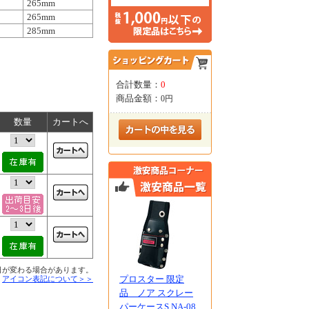
265mm
265mm
285mm
合計数量：
0
商品金額：
0円
数量
カートへ
日が変わる場合があります。
プロスター 限定
■
アイコン表記について＞＞
品 ノア スクレー
パーケースS NA-08