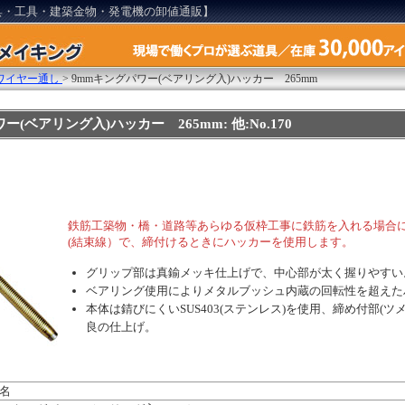
具・工具・建築金物・発電機の卸値通販】
ワイヤー通し
>
9mmキングパワー(ベアリング入)ハッカー 265mm
ー(ベアリング入)ハッカー 265mm: 他:No.170
鉄筋工築物・橋・道路等あらゆる仮枠工事に鉄筋を入れる場合
(結束線）で、締付けるときにハッカーを使用します。
グリップ部は真鍮メッキ仕上げで、中心部が太く握りやすい
ベアリング使用によりメタルブッシュ内蔵の回転性を超えた
本体は錆びにくいSUS403(ステンレス)を使用、締め付部(ツ
良の仕上げ。
名