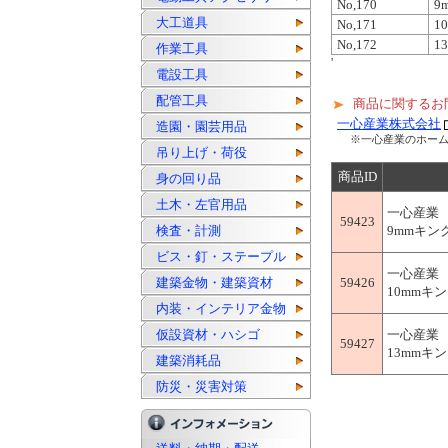
No,170
9
大工道具
No,171
1
No,172
1
作業工具
'
電設工具
配管工具
商品に関するお
一心産業株式会社
造園・園芸用品
※一心産業のホー
吊り上げ・荷役
商品ID
身の回り品
土木・左官用品
一心産業
59423
検査・計測
9mmキング
ビス・釘・ステープル
一心産業
建築金物・建築資材
59426
10mmキン
内装・インテリア金物
仮設資材・ハシゴ
一心産業
59427
13mmキン
建築消耗品
防災・災害対策