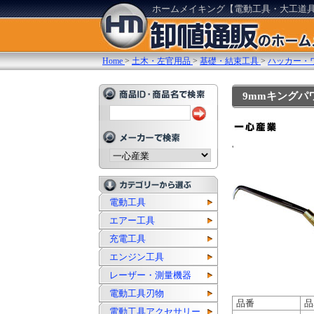
ホームメイキング【電動工具・大工道
Home
>
土木・左官用品
>
基礎・結束工具
>
ハッカー・
9mmキングパワ
'
電動工具
エアー工具
充電工具
エンジン工具
レーザー・測量機器
電動工具刃物
品番
品
電動工具アクセサリー