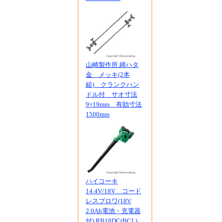
山崎製作所 締ハタ
金 メッキ(2本
組) クランクハン
ドル付 サオ寸法
9×19mm 有効寸法
1500mm
ハイコーキ
14.4V/18V コード
レスブロワ(18V
2.0Ah電池・充電器
付) RB18DC(BCL)