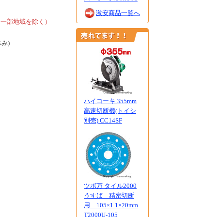
、
激安商品一覧へ
、一部地域を除く）
休み)
ハイコーキ 355mm
高速切断機(トイシ
別売) CC14SF
ツボ万 タイル2000
うすば 精密切断
用 105×1.1×20mm
T2000U-105