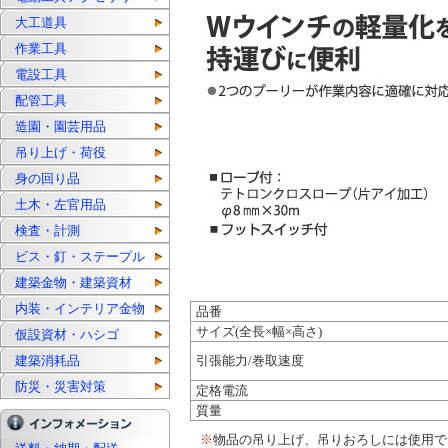
大工道具
作業工具
電設工具
配管工具
造園・園芸用品
吊り上げ・荷役
身の回り品
土木・左官用品
検査・計測
ビス・釘・ステープル
建築金物・建築資材
内装・インテリア金物
品番
サイズ(全長×幅×高さ)
仮設資材・ハシゴ
建築消耗品
引張能力/巻取速度
防災・災害対策
定格電流
質量
※
物品の吊り上げ、吊りおろしには使用で