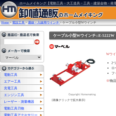
ホームメイキング【電動工具・大工道具・工具・建築金物・発
Home
>
電設工具
>
通線・入線用ウインチ
>
ケーブル小型Wウインチ
ケーブル小型Wウインチ::E-5222W
Wウ
2
ロ
フ
電動工具
※
物
エアー工具
充電工具
エンジン工具
[画像クリックで拡大表示]
レーザー・測量機器
電動工具刃物
電動工具アクセサリー