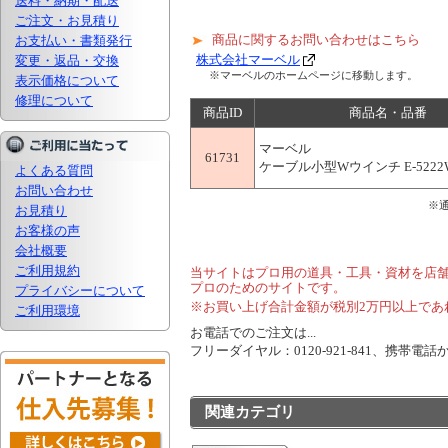
送料・納期・配送
ご注文・お見積り
商品に関するお問い合わせはこちら
お支払い・書類発行
株式会社マーベル
変更・返品・交換
※マーベルのホームページに移動します。
表示価格について
修理について
商品ID
商品名・品番
マーベル
61731
ケーブル小型Wウインチ E-5222
よくある質問
お問い合わせ
※
お見積り
お客様の声
会社概要
ご利用規約
当サイトはプロ用の道具・工具・資材を店
プロのためのサイトです。
プライバシーについて
※お買い上げ合計金額が税別2万円以上であ
ご利用環境
お電話でのご注文は...
フリーダイヤル：0120-921-841、携帯電話から
関連カテゴリ