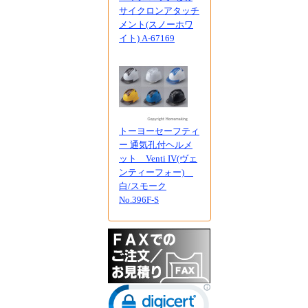
サイクロンアタッチ
メント(スノーホワ
イト) A-67169
トーヨーセーフティ
ー 通気孔付ヘルメ
ット Venti IV(ヴェ
ンティーフォー)
白/スモーク
No.396F-S