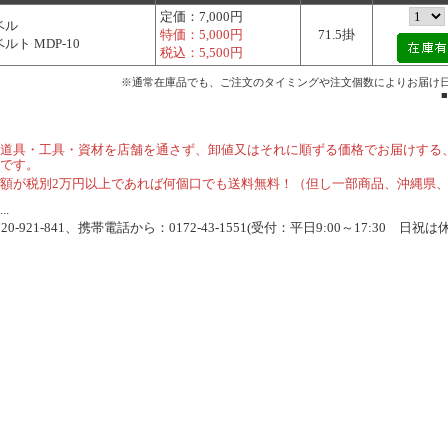
定価：
7,000円
ベル
特価：
5,000円
71.5掛
ルト MDP-10
税込：
5,500円
※通常在庫品でも、ご注文のタイミングや注文個数によりお届け
道具・工具・資材を店舗を通さず、卸値又はそれに順ずる価格でお届けする
です。
額が税別2万円以上であれば何個口でも送料無料！（但し一部商品、沖縄県
.
-921-841、携帯電話から：0172-43-1551(受付：平日9:00～17:30 日祝は