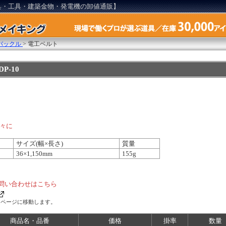
具・工具・建築金物・発電機の卸値通販】
バックル
>
電工ベルト
P-10
々に
サイズ(幅×長さ)
質量
36×1,150mm
155g
問い合わせはこちら
ムページに移動します。
商品名・品番
価格
掛率
数量