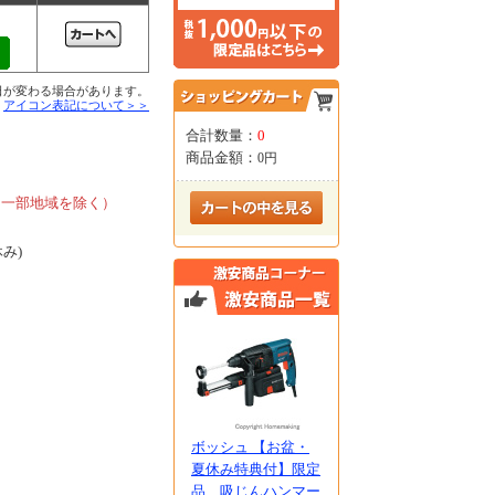
日が変わる場合があります。
■
アイコン表記について＞＞
合計数量：
0
商品金額：
0円
、
、一部地域を除く）
休み)
ボッシュ 【お盆・
夏休み特典付】限定
品 吸じんハンマー