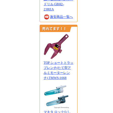
ドリル GBH2-
23REA
激安商品一覧へ
TOP ショートトラッ
プレンチ(たて型ア
ルミモーターレン
チ) TMWS-1668
マキタ ロックなし