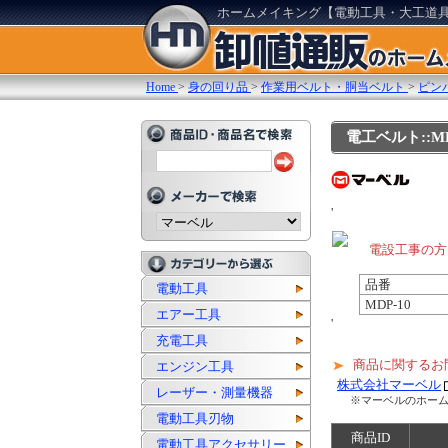
ホームメイキング【電動工具・大工道
Home
>
身の回り品
>
作業用ベルト・胴当ベルト
>
ピン
電工ベルト::MD
'
電設工事の方
品番
電動工具
MDP-10
エアー工具
'
充電工具
商品に関するお
エンジン工具
株式会社マーベル
レーザー・測量機器
※マーベルのホー
電動工具刃物
商品ID
電動工具アクセサリー