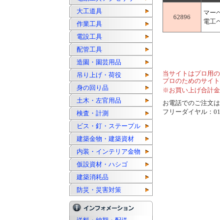
大工道具
マー
62896
電工ベ
作業工具
電設工具
配管工具
造園・園芸用品
当サイトはプロ用の
吊り上げ・荷役
プロのためのサイト
身の回り品
※お買い上げ合計金
土木・左官用品
お電話でのご注文は..
フリーダイヤル：0120
検査・計測
ビス・釘・ステープル
建築金物・建築資材
内装・インテリア金物
仮設資材・ハシゴ
建築消耗品
防災・災害対策