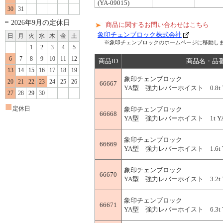
(YA-09015)
30
31
2026年9月の定休日
商品に関するお問い合わせはこちら
象印チェンブロック株式会社
日
月
火
水
木
金
土
※象印チェンブロックのホームページに移動し
1
2
3
4
5
6
7
8
9
10
11
12
商品ID
商品名・品
13
14
15
16
17
18
19
象印チェンブロック
20
21
22
23
24
25
26
66667
YA型 強力レバーホイスト 0.8t YA-
27
28
29
30
■
定休日
象印チェンブロック
66668
YA型 強力レバーホイスト 1t YA-10
象印チェンブロック
66669
YA型 強力レバーホイスト 1.6t YA-
象印チェンブロック
66670
YA型 強力レバーホイスト 3.2t YA-
象印チェンブロック
66671
YA型 強力レバーホイスト 6.3t YA-