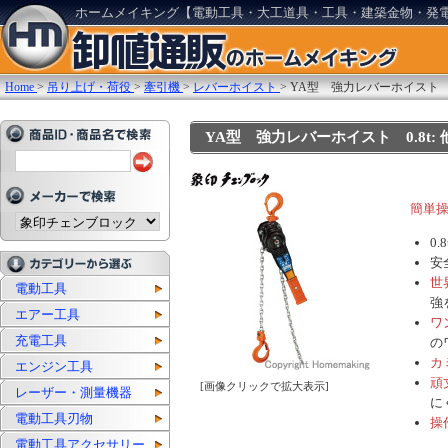
ホームメイキング【電動工具・大工道具・工具・建築金物・発
Home
>
吊り上げ・荷役
>
牽引機
>
レバーホイスト
>
YA型 強力レバーホイスト 0
YA型 強力レバーホイスト 0.8t: 他:YA
簡単
0
安
世
電動工具
強
エアー工具
ワ
充電工具
の
カ
エンジン工具
頑
[画像クリックで拡大表示]
レーザー・測量機器
に
電動工具刃物
操
電動工具アクセサリー