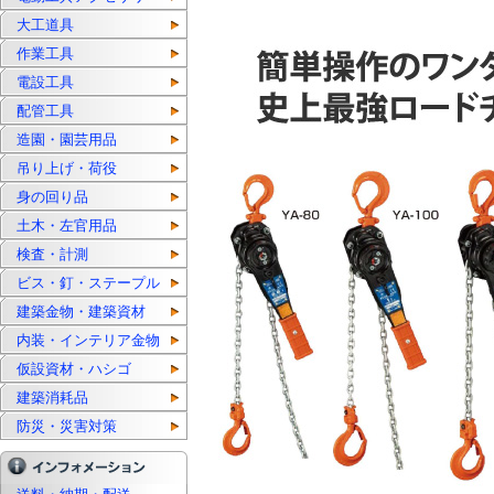
大工道具
作業工具
電設工具
配管工具
造園・園芸用品
吊り上げ・荷役
身の回り品
土木・左官用品
検査・計測
ビス・釘・ステープル
建築金物・建築資材
内装・インテリア金物
仮設資材・ハシゴ
建築消耗品
防災・災害対策