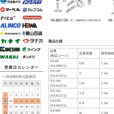
製品仕様
品番
定格荷重
標準揚
(商品コード)
YA-80
0.8t
1.5m
(YA-00815)
営業日カレンダー
YA-100
1t
1.5m
(YA-01015)
2026年8月の定休日
YA-160
1.6t
1.5m
日
月
火
水
木
金
土
(YA-01615)
1
YA-320
3.2t
1.5m
2
3
4
5
6
7
8
(YA-03215)
YA-630
9
10
11
12
13
14
15
6.3t
1.5m
(YA-06315)
16
17
18
19
20
21
22
YA-900
23
24
25
26
27
28
29
9t
1.5m