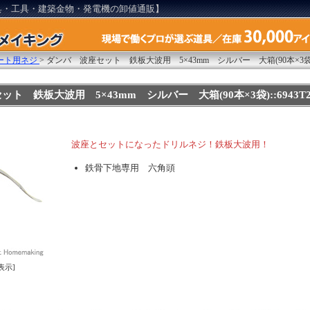
具・工具・建築金物・発電機の卸値通販】
ート用ネジ
>
ダンバ 波座セット 鉄板大波用 5×43mm シルバー 大箱(90本×3袋
ト 鉄板大波用 5×43mm シルバー 大箱(90本×3袋)::6943T
波座とセットになったドリルネジ！鉄板大波用！
鉄骨下地専用 六角頭
表示]