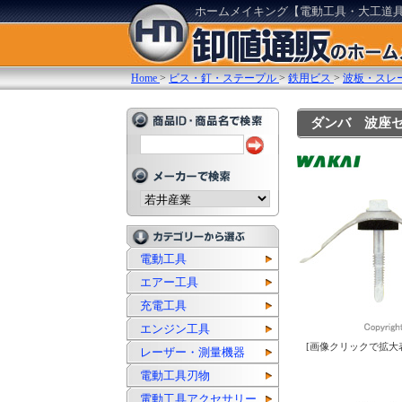
ホームメイキング【電動工具・大工道
Home
>
ビス・釘・ステープル
>
鉄用ビス
>
波板・スレ
ダンバ 波座セッ
電動工具
エアー工具
充電工具
エンジン工具
[画像クリックで拡大
レーザー・測量機器
電動工具刃物
電動工具アクセサリー