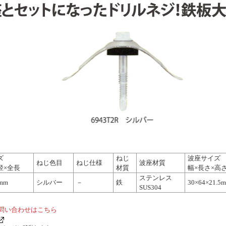
ズ
ねじ
波座サイズ
ねじ色目
ねじ仕様
波座材質
径×全長
材質
幅×長さ×高
ステンレス
mm
シルバー
－
鉄
30×64×21.5
SUS304
問い合わせはこちら