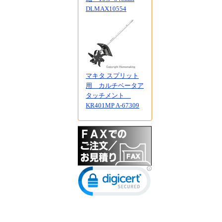
DLMAX10554
マキタ スプリット
用 カルチベータア
タッチメント
KR401MP A-67309