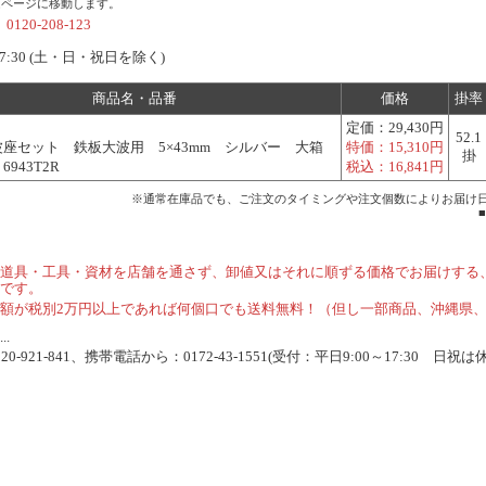
ムページに移動します。
社
0120-208-123
7:30 (土・日・祝日を除く)
商品名・品番
価格
掛率
定価：
29,430円
52.1
座セット 鉄板大波用 5×43mm シルバー 大箱
特価：
15,310円
掛
 6943T2R
税込：
16,841円
※通常在庫品でも、ご注文のタイミングや注文個数によりお届け
道具・工具・資材を店舗を通さず、卸値又はそれに順ずる価格でお届けする
です。
額が税別2万円以上であれば何個口でも送料無料！（但し一部商品、沖縄県
.
-921-841、携帯電話から：0172-43-1551(受付：平日9:00～17:30 日祝は