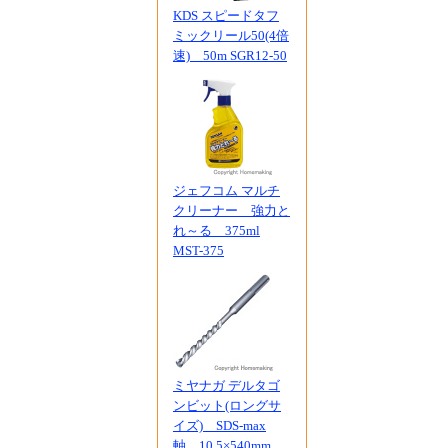
KDS スピードタフ
ミックリール50(4倍
速) 50m SGR12-50
ジェフコム マルチ
クリーナー 強力と
れ～る 375ml
MST-375
ミヤナガ デルタゴ
ンビット(ロングサ
イズ) SDS-max
軸 10.5×540mm