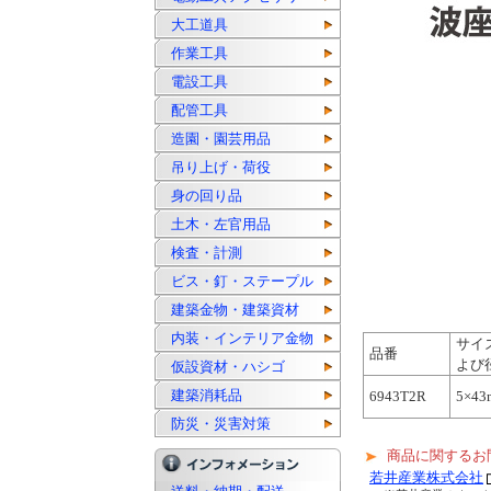
大工道具
作業工具
電設工具
配管工具
造園・園芸用品
吊り上げ・荷役
身の回り品
土木・左官用品
検査・計測
ビス・釘・ステープル
建築金物・建築資材
内装・インテリア金物
サイ
品番
よび
仮設資材・ハシゴ
建築消耗品
6943T2R
5×43
防災・災害対策
商品に関するお
若井産業株式会社