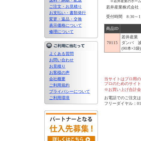
送料・納期・配送
※若井産業のホー
ご注文・お見積り
若井産業株式会
お支払い・書類発行
受付時間 8:30～1
変更・返品・交換
表示価格について
商品ID
修理について
若井産業
70115
ダンバ 波
(90本×3袋)
よくある質問
お問い合わせ
お見積り
お客様の声
会社概要
当サイトはプロ用の
プロのためのサイト
ご利用規約
※お買い上げ合計金
プライバシーについて
ご利用環境
お電話でのご注文は..
フリーダイヤル：0120