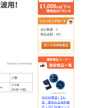
合計数量：
0
商品金額：
0円
入数
さ
270本
mm
(90本×3袋)
HOOH(鳳皇) 【お
盆・夏休み企画対象
②＋③】快適ウェア