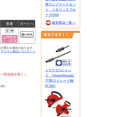
用コンプリートセッ
ト メタリックブル
ー SV900
激安商品一覧へ
数量
カートへ
日が変わる場合があります。
■
アイコン表記について＞＞
、
ミヤナガ Sシャン
、一部地域を除く）
ク 10mm(49mm以
下用)ストレート軸
休み)
PCSKS