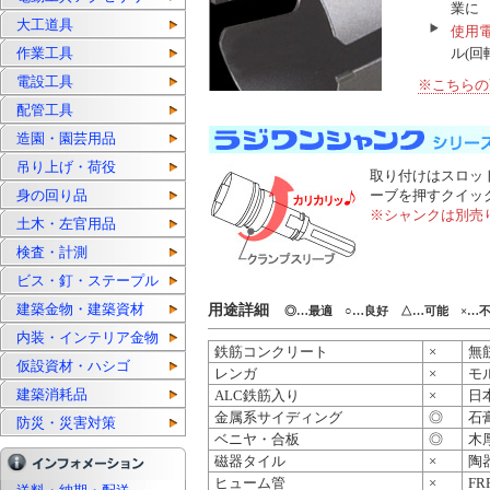
業に
大工道具
使用
作業工具
ル(回
電設工具
※こちらの
配管工具
造園・園芸用品
吊り上げ・荷役
取り付けはスロット
身の回り品
ーブを押すクイッ
※シャンクは別売
土木・左官用品
検査・計測
ビス・釘・ステープル
建築金物・建築資材
用途詳細
◎…最適 ○…良好 △…可能 ×…
内装・インテリア金物
鉄筋コンクリート
×
無
仮設資材・ハシゴ
レンガ
×
モ
建築消耗品
ALC鉄筋入り
×
日
金属系サイディング
◎
石
防災・災害対策
ベニヤ・合板
◎
木
磁器タイル
×
陶
ヒューム管
×
FR