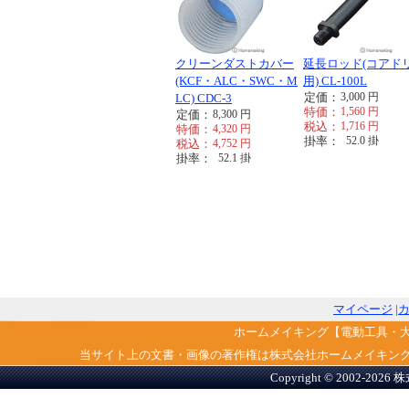
クリーンダストカバー
延長ロッド(コアド
(KCF・ALC・SWC・M
用) CL-100L
定価：
3,000
円
LC) CDC-3
特価：
1,560
円
定価：
8,300
円
税込：
1,716
円
特価：
4,320
円
掛率：
52.0
掛
税込：
4,752
円
掛率：
52.1
掛
マイページ
|
ホームメイキング【電動工具・
当サイト上の文書・画像の著作権は株式会社ホームメイキン
Copyright © 2002-2