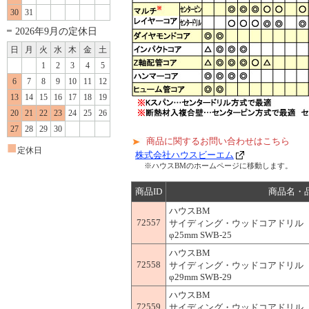
30
31
2026年9月の定休日
日
月
火
水
木
金
土
1
2
3
4
5
6
7
8
9
10
11
12
13
14
15
16
17
18
19
20
21
22
23
24
25
26
27
28
29
30
商品に関するお問い合わせはこちら
■
定休日
株式会社ハウスビーエム
※ハウスBMのホームページに移動します。
商品ID
商品名・
ハウスBM
72557
サイディング・ウッドコアドリル 
φ25mm SWB-25
ハウスBM
72558
サイディング・ウッドコアドリル 
φ29mm SWB-29
ハウスBM
72559
サイディング・ウッドコアドリル 