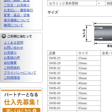
送料・納期・配送
セラミック系外壁材
×
樹
ご注文・お見積り
お支払い・書類発行
サイズ
変更・返品・交換
表示価格について
修理について
よくある質問
お問い合わせ
お見積り
品番
サイズ
全長 /
お客様の声
SWB-25
25mm
会社概要
SWB-29
29mm
ご利用規約
SWB-32
32mm
プライバシーについて
SWB-35
35mm
ご利用環境
SWB-38
38mm
SWB-40
40mm
SWB-45
45mm
SWB-50
50mm
SWB-55
55mm
SWB-60
60mm
SWB-65
65mm