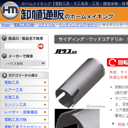
ホームメイキング【電動工具・大工道具・工具・建築金物・発
Home
>
電動工具刃物
>
コアドリル
>
ウッディングコア(ボディ)
>
サイディング・ウ
サイディング・ウッドコアドリル SWC
木材、サイ
快適な作業
電動工具
切粉の
エアー工具
(深穴
充電工具
ラジワ
え、交
エンジン工具
コア底部
レーザー・測量機器
量化に
電動工具刃物
用途
電動工具アクセサリー