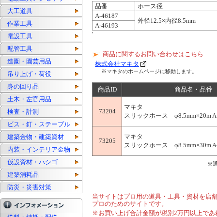
品番
ホース径
大工道具
A-46187
外径12.5×内径8.5mm
作業工具
A-46193
'
電設工具
配管工具
商品に関するお問い合わせはこちら
造園・園芸用品
株式会社マキタ
※マキタのホームページに移動します。
吊り上げ・荷役
身の回り品
商品ID
商品名・品番
土木・左官用品
マキタ
73204
検査・計測
スリックホース φ8.5mm×20m A-
ビス・釘・ステープル
マキタ
建築金物・建築資材
73205
スリックホース φ8.5mm×30m A-
内装・インテリア金物
仮設資材・ハシゴ
※
建築消耗品
防災・災害対策
当サイトはプロ用の道具・工具・資材を店
プロのためのサイトです。
※お買い上げ合計金額が税別2万円以上であ