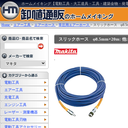
ホームメイキング【電動工具・大工道具・工具・建築金物・発
Home
>
エアー工具
>
エアーホース
>
常圧用エアーホース
>
スリックホース φ8.5m
スリックホース φ8.5mm×20m: 他:A
'
電動工具
エアー工具
充電工具
エンジン工具
レーザー・測量機器
電動工具刃物
電動工具アクセサリー