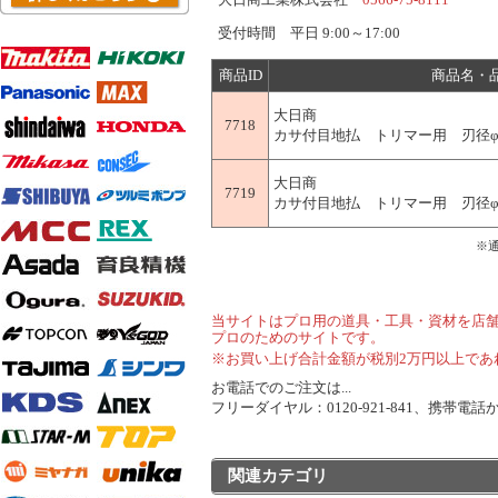
受付時間 平日 9:00～17:00
商品ID
商品名・
大日商
7718
カサ付目地払 トリマー用 刃径φ10m
大日商
7719
カサ付目地払 トリマー用 刃径φ6.35
※
当サイトはプロ用の道具・工具・資材を店
プロのためのサイトです。
※お買い上げ合計金額が税別2万円以上であ
お電話でのご注文は...
フリーダイヤル：0120-921-841、携帯電話から
関連カテゴリ