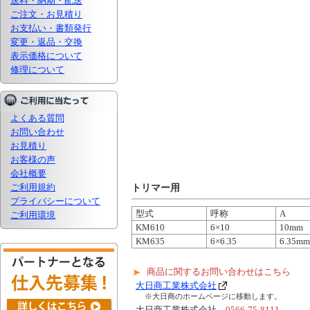
送料・納期・配送
ご注文・お見積り
お支払い・書類発行
変更・返品・交換
表示価格について
修理について
よくある質問
お問い合わせ
お見積り
お客様の声
会社概要
ご利用規約
トリマー用
プライバシーについて
型式
呼称
A
ご利用環境
KM610
6×10
10mm
KM635
6×6.35
6.35mm
商品に関するお問い合わせはこちら
大日商工業株式会社
※大日商のホームページに移動します。
大日商工業株式会社
0566-75-8111