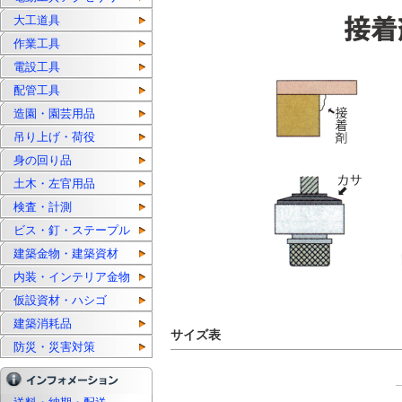
大工道具
作業工具
電設工具
配管工具
造園・園芸用品
吊り上げ・荷役
身の回り品
土木・左官用品
検査・計測
ビス・釘・ステープル
建築金物・建築資材
内装・インテリア金物
仮設資材・ハシゴ
建築消耗品
サイズ表
防災・災害対策