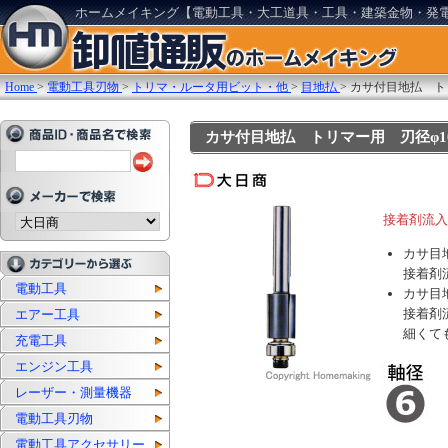
ホームメイキング【電動工具・大工道具・工具・建築金物・発
Home
>
電動工具刃物
>
トリマ・ルータ用ビット・他
>
目地払
>
カサ付目地払 トリ
カサ付目地払 トリマー用 刃径φ10mm
接着剤流入
カサ目地
接着剤
電動工具
カサ目地
接着剤
エアー工具
細くて
充電工具
エンジン工具
レーザー・測量機器
電動工具刃物
電動工具アクセサリー