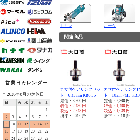
トリマ
ルータ
関連商品
営業日カレンダー
カサ付ベアリングセッ
カサ付ベアリング
2026年8月の定休日
ト 6.35mm KB6.35
ト 10mm×M3 KB1
定価：
3,300
円
定価：
2,300
円
日
月
火
水
木
金
土
特価：
2,130
円
特価：
1,490
円
1
税込：
2,343
円
税込：
1,639
円
掛率：
64.6
掛
掛率：
64.8
掛
2
3
4
5
6
7
8
9
10
11
12
13
14
15
16
17
18
19
20
21
22
23
24
25
26
27
28
29