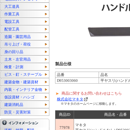
大工道具
作業工具
電設工具
配管工具
造園・園芸用品
吊り上げ・荷役
身の回り品
土木・左官用品
製品仕様
検査・計測
ビス・釘・ステープル
品番
品名
D953003060
平ヤスリ(ハンド
建築金物・建築資材
内装・インテリア金物
商品に関するお問い合わせはこちら
仮設資材・ハシゴ
株式会社マキタ
※マキタのホームページに移動します。
建築消耗品
防災・災害対策
商品ID
商品名・品番
マキタ
77978