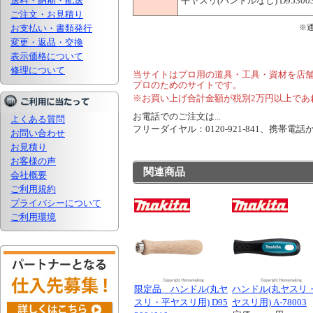
送料・納期・配送
平ヤスリ(ハンドルなし) D953003
ご注文・お見積り
お支払い・書類発行
※
変更・返品・交換
表示価格について
修理について
当サイトはプロ用の道具・工具・資材を店
プロのためのサイトです。
※お買い上げ合計金額が税別2万円以上であ
お電話でのご注文は...
よくある質問
フリーダイヤル：0120-921-841、携帯電話から
お問い合わせ
お見積り
お客様の声
関連商品
会社概要
ご利用規約
プライバシーについて
ご利用環境
限定品 ハンドル(丸ヤ
ハンドル(丸ヤスリ
スリ・平ヤスリ用) D95
ヤスリ用) A-78003