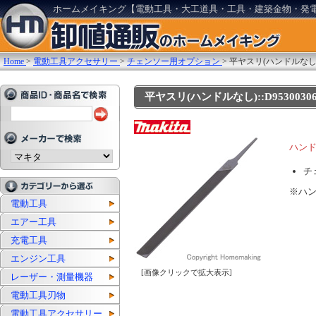
ホームメイキング【電動工具・大工道具・工具・建築金物・発
Home
>
電動工具アクセサリー
>
チェンソー用オプション
>
平ヤスリ(ハンドルなし
平ヤスリ(ハンドルなし)::D95300306
ハン
チ
※ハ
電動工具
エアー工具
充電工具
エンジン工具
[画像クリックで拡大表示]
レーザー・測量機器
電動工具刃物
電動工具アクセサリー