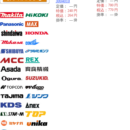
定価：
---
円
3004010
特価：
700
円
定価：
---
円
税込：
770
円
特価：
240
円
掛率：
---
掛
税込：
264
円
掛率：
---
掛