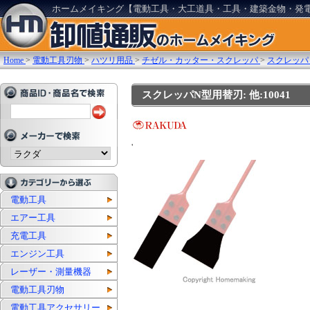
ホームメイキング【電動工具・大工道具・工具・建築金物・発
Home
>
電動工具刃物
>
ハツリ用品
>
チゼル・カッター・スクレッパ
>
スクレッパ
スクレッパN型用替刃: 他:10041
'
電動工具
エアー工具
充電工具
エンジン工具
レーザー・測量機器
電動工具刃物
電動工具アクセサリー