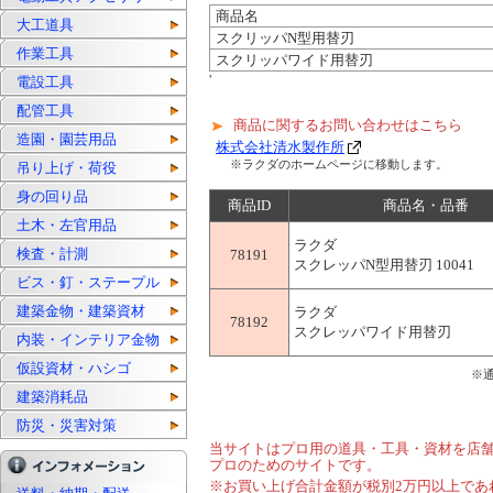
商品名
大工道具
スクリッパN型用替刃
作業工具
スクリッパワイド用替刃
'
電設工具
配管工具
商品に関するお問い合わせはこちら
造園・園芸用品
株式会社清水製作所
※ラクダのホームページに移動します。
吊り上げ・荷役
身の回り品
商品ID
商品名・品番
土木・左官用品
ラクダ
検査・計測
78191
スクレッパN型用替刃 10041
ビス・釘・ステープル
建築金物・建築資材
ラクダ
78192
スクレッパワイド用替刃
内装・インテリア金物
仮設資材・ハシゴ
※
建築消耗品
防災・災害対策
当サイトはプロ用の道具・工具・資材を店
プロのためのサイトです。
※お買い上げ合計金額が税別2万円以上であ