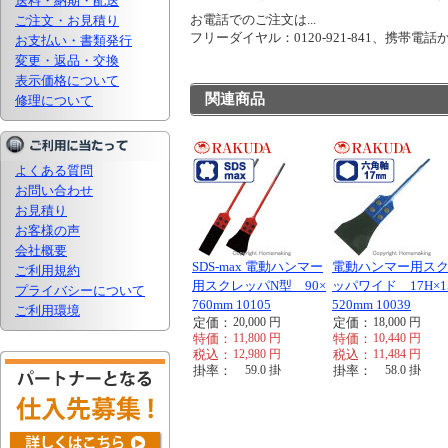
送料・納期・配送
お電話でのご注文は...
ご注文・お見積り
フリーダイヤル：0120-921-841、携帯電話から
お支払い・書類発行
変更・返品・交換
表示価格について
関連商品
修理について
よくある質問
お問い合わせ
お見積り
お客様の声
会社概要
SDS-max 電動ハンマー
電動ハンマー用ス
ご利用規約
用スクレッパN型 90×
ッパワイド 17H×1
プライバシーについて
760mm 10105
520mm 10039
ご利用環境
定価：
20,000
円
定価：
18,000
円
特価：
11,800
円
特価：
10,440
円
税込：
12,980
円
税込：
11,484
円
掛率：
59.0
掛
掛率：
58.0
掛