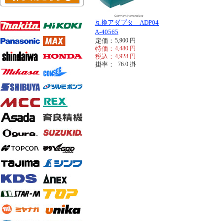
互換アダプタ ADP04
A-40565
定価：
5,900
円
特価：
4,480
円
税込：
4,928
円
掛率：
76.0
掛