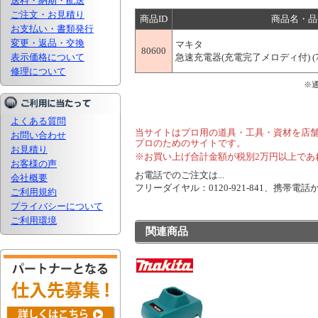
送料・納期・配送
ご注文・お見積り
商品ID
商品名・品
お支払い・書類発行
変更・返品・交換
マキタ
80600
表示価格について
急速充電器(充電完了メロディ付) (7.2
修理について
※
よくある質問
当サイトはプロ用の道具・工具・資材を店
お問い合わせ
プロのためのサイトです。
お見積り
※お買い上げ合計金額が税別2万円以上であ
お客様の声
お電話でのご注文は...
会社概要
フリーダイヤル：0120-921-841、携帯電話から
ご利用規約
プライバシーについて
ご利用環境
関連商品