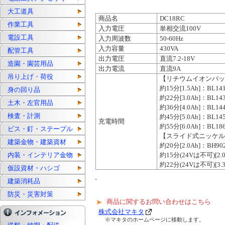
大工道具
商品名
DC18RC
作業工具
入力電圧
単相交流100V
電設工具
入力周波数
50-60Hz
入力容量
430VA
配管工具
出力電圧
直流7.2-18V
造園・園芸用品
出力電流
直流9A
吊り上げ・荷役
【リチウムイオンバッ
約15分[1.5Ah]：BL14
身の回り品
約22分[3.0Ah]：BL14
土木・左官用品
約36分[4.0Ah]：BL14
検査・計測
約45分[5.0Ah]：BL14
充電時間
約55分[6.0Ah]：BL18
ビス・釘・ステープル
【スライド式ニッケル
建築金物・建築資材
約20分[2.0Ah]：BH90
内装・インテリア金物
約15分(24Vは不可)[2.
約22分(24Vは不可)[3.
仮設資材・ハシゴ
建築消耗品
'
防災・災害対策
商品に関するお問い合わせはこちら
株式会社マキタ
※マキタのホームページに移動します。