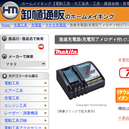
ホームメイキング【電動工具・大工道具・工具・建築金物・発
Home
>
充電工具
>
充電器
>
マキタ充電器
>
急速充電器(充電完了メロディ付) (7.2～
急速充電器(充電完了メロディ付) (7.2～
充電
電動工具
エアー工具
充電工具
エンジン工具
機能
[画像クリックで拡大表示]
レーザー・測量機器
※差込
電動工具刃物
電動工具アクセサリー