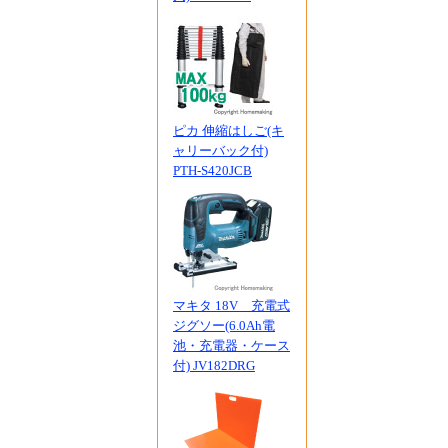
ピカ 伸縮はしご(キ
ャリーバック付)
PTH-S420JCB
マキタ 18V 充電式
ジグソー(6.0Ah電
池・充電器・ケース
付) JV182DRG