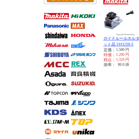
ガイドルールホル
ット品 191U59-5
定価：
1,500
円
特価：
1,200
円
税込：
1,320
円
掛率：
80.0
掛