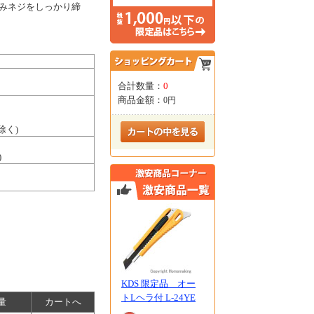
みネジをしっかり締
合計数量：
0
商品金額：
0円
D除く)
)
KDS 限定品 オー
トLヘラ付 L-24YE
量
カートへ