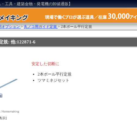
具・工具・建築金物・発電機の卸値通販】
用オプション
>
丸ノコ用ガイド定規
>
2本ポール平行定規
: 他:122871-6
安定した切断に
2本ポール平行定規
ツマミネジセット
表示]