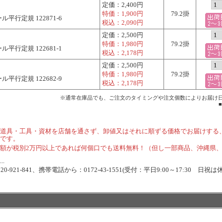
定価：
2,400円
特価：
1,900円
79.2掛
ル平行定規 122871-6
税込：
2,090円
定価：
2,500円
特価：
1,980円
79.2掛
ル平行定規 122681-1
税込：
2,178円
定価：
2,500円
特価：
1,980円
79.2掛
ル平行定規 122682-9
税込：
2,178円
※通常在庫品でも、ご注文のタイミングや注文個数によりお届け
道具・工具・資材を店舗を通さず、卸値又はそれに順ずる価格でお届けする
です。
額が税別2万円以上であれば何個口でも送料無料！（但し一部商品、沖縄県
.
-921-841、携帯電話から：0172-43-1551(受付：平日9:00～17:30 日祝は