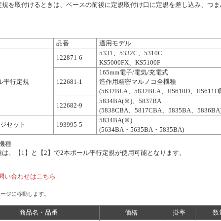
定規を取付けるときは、ベースの前後に定規取付け口に定規を差し込み、つま
品番
適用モデル
5331、5332C、5310C
122871-6
KS5000FX、KS5100F
165mm電子/電気/充電式
ル平行定規
122681-1
造作用精密マルノコ全機種
(5632BLA、5832BLA、HS610D、HS611
5834BA(※)、5837BA
122682-9
(5838CBA、5817CBA、5835BA、5836BA
5834BA(※)
ジセット
193995-5
(5634BA・5635BA・5835BA)
機種
種は、【1】と【2】で2本ポール平行定規が使用可能となります。
問い合わせはこちら
ページに移動します。
商品名・品番
価格
掛率
数