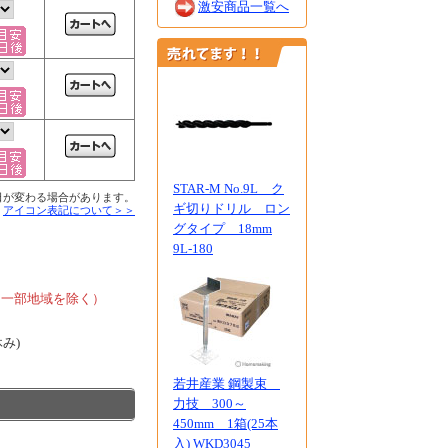
激安商品一覧へ
STAR-M No.9L ク
日が変わる場合があります。
ギ切りドリル ロン
■
アイコン表記について＞＞
グタイプ 18mm
9L-180
、
、一部地域を除く）
休み)
若井産業 鋼製束
力技 300～
450mm 1箱(25本
入) WKD3045