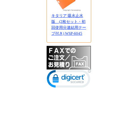
キタリア 吸水止水
版 (2枚セット・初
回使用分連結用テー
プ付き) WSP-6045