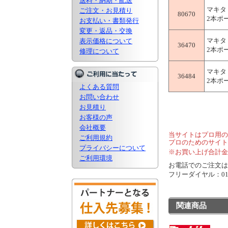
送料・納期・配送
マキタ
ご注文・お見積り
80670
2本ポー
お支払い・書類発行
変更・返品・交換
マキタ
表示価格について
36470
2本ポー
修理について
マキタ
36484
2本ポー
よくある質問
お問い合わせ
お見積り
お客様の声
会社概要
当サイトはプロ用の
ご利用規約
プロのためのサイト
プライバシーについて
※お買い上げ合計金
ご利用環境
お電話でのご注文は..
フリーダイヤル：0120
関連商品