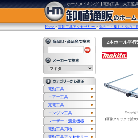
ホームメイキング【電動工具・大工道
Home
>
電動工具アクセサリー
>
丸のこ・集じん丸のこ
2本ポール平行定規
電動工具
エアー工具
充電工具
エンジン工具
[画像クリックで拡大
レーザー・測量機器
電動工具刃物
電動工具アクセサリー