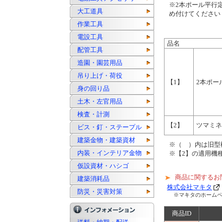
※2本ポール平行
大工道具
め付けてください
作業工具
電設工具
品名
配管工具
造園・園芸用品
吊り上げ・荷役
【1】
2本ポー
身の回り品
土木・左官用品
検査・計測
【2】
ツマミネ
ビス・釘・ステープル
建築金物・建築資材
※（ ）内は旧型
内装・インテリア金物
※【2】の適用機
仮設資材・ハシゴ
商品に関するお
建築消耗品
株式会社マキタ
防災・災害対策
※マキタのホーム
商品ID